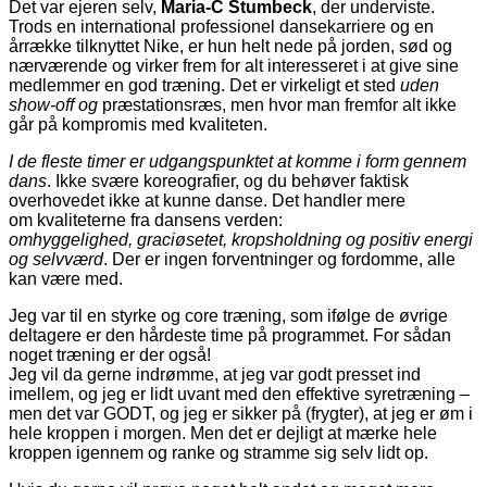
Det var ejeren selv,
Maria-C Stumbeck
, der underviste.
Trods en international professionel dansekarriere og en
årrække tilknyttet Nike, er hun helt nede på jorden, sød og
nærværende og virker frem for alt interesseret i at give sine
medlemmer en god træning. Det er virkeligt et sted
uden
show-off og
præstationsræs, men hvor man fremfor alt ikke
går på kompromis med kvaliteten.
I de fleste timer er udgangspunktet at komme i form gennem
dans
. Ikke svære koreografier, og du behøver faktisk
overhovedet ikke at kunne danse. Det handler mere
om kvaliteterne fra dansens verden:
omhyggelighed, graciøsetet, kropsholdning og positiv energi
og selvværd
. Der er ingen forventninger og fordomme, alle
kan være med.
Jeg var til en styrke og core træning, som ifølge de øvrige
deltagere er den hårdeste time på programmet. For sådan
noget træning er der også!
Jeg vil da gerne indrømme, at jeg var godt presset ind
imellem, og jeg er lidt uvant med den effektive syretræning –
men det var GODT, og jeg er sikker på (frygter), at jeg er øm i
hele kroppen i morgen. Men det er dejligt at mærke hele
kroppen igennem og ranke og stramme sig selv lidt op.