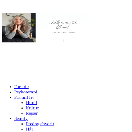
Forside
Psykoterapi
Fra mit liv
Hund
Kultur
Rejser
Beauty
Fredagsfavorit
Hår