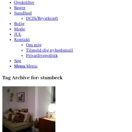
Opskrifter
Bøger
Sundhed
DCIS/Brystkræft
Bolig
Mode
JUL
Kontakt
Om mig
Tilmeld dig nyhedsmail
Privatlivspolitik
Søg
Menu
Menu
Tag Archive for:
stumbeck