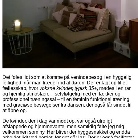
Det føles lidt som at komme på venindebesøg i en hyggelig
lejlighed, når man træder ind af døren. Der er lagt op til et
fællesskab, hvor
voksne kvinder, typisk 35+
,
mødes i en rar
og hjemlig atmosfære – selvfølgelig med en lækker og
professionel træningssal – til en feminin funktionel træning
med graciøse bevægelser fra dansen, der også får sindet til
at åbne op.
De kvinder, der i dag var mødt op, var også utroligt
afslappede og hjemmevante, men samtidig følte jeg mig
velkommen som ny. Her bliver der hyggesnakket og endda
arbejdet lidt ved bordet, før det går løs. Der er også faciliteter