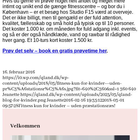
Hvis du gerne vil prøve noget helt andet og meget mere
intimt og unikt end de gænge fitnesscentre – og bor du i
København – er et besøg hos Studio F15 værd at overveje.
Det er ikke billigt, men til gengæld er der fuld attention,
kvalitet, fællesskab og små hold på typisk op til 10 personer.
Det koster 1.000 kr. om måneden for fuld adgang inkl. events,
og så er der også håndklæde, vand og rawbar til rådighed
hver gang. Et 10-turs kort koster 1.500 kr.
Prøv det selv – book en gratis prøvetime her
.
16. februar 2016
https://i0.wp.com/qland.dk/wp-
content/uploads/2018/03/fitness-kun-for-kvinder---uden-
pr%C3%A6stationsr%C3%A6s.jpg?fit=640%2C360&ssl=1
360
640
Jeanette
https://qland.dk/wp-content/uploads/2025/03/qland-
blog-for-kvinder.png
Jeanette
2016-02-16 19:35:12
2018-03-01
09:57:28
Fitness kun for kvinder – uden præstationsræs!
Velkommen