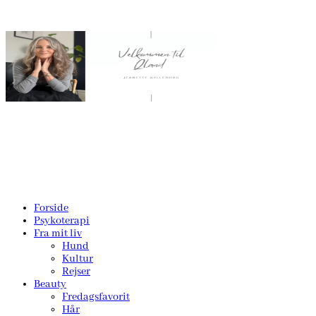
Forside
Psykoterapi
Fra mit liv
Hund
Kultur
Rejser
Beauty
Fredagsfavorit
Hår