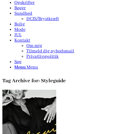
Opskrifter
Bøger
Sundhed
DCIS/Brystkræft
Bolig
Mode
JUL
Kontakt
Om mig
Tilmeld dig nyhedsmail
Privatlivspolitik
Søg
Menu
Menu
Tag Archive for:
Styleguide