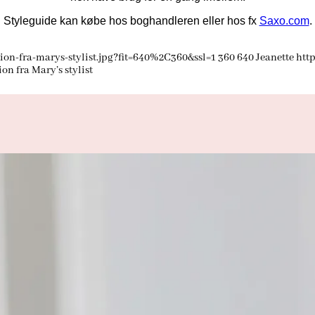
Styleguide kan købe hos boghandleren eller hos fx
Saxo.com
.
on-fra-marys-stylist.jpg?fit=640%2C360&ssl=1
360
640
Jeanette
htt
ion fra Mary’s stylist