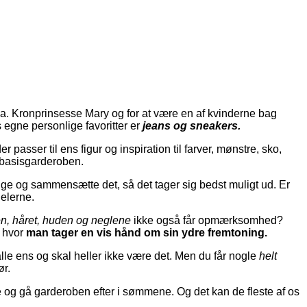
bl.a. Kronprinsesse Mary og for at være en af kvinderne bag
egne personlige favoritter er
jeans og sneakers.
 passer til ens figur og inspiration til farver, mønstre, sko,
i basisgarderoben.
ige og sammensætte det, så det tager sig bedst muligt ud. Er
nelerne.
n, håret, huden og neglene
ikke også får opmærksomhed?
, hvor
man tager en vis hånd om sin ydre fremtoning.
 alle ens og skal heller ikke være det. Men du får nogle
helt
ør.
e og gå garderoben efter i sømmene. Og det kan de fleste af os