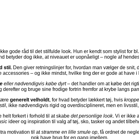
ke gode råd til det stilfulde look. Hun er kendt som stylist for 
etyder dog ikke, at niveauet er uopnåeligt – nogle af hendes 
stil.
Den giver retningslinjer for, hvordan man vælger de snit, der
accessories – og ikke mindst, hvilke ting der er gode at have 
e
eller nødvendigvis købe dyrt
– det handler om at købe det rigt
 derefter og bruge sine frodige fortrin fremfor at krybe langs pa
være
generelt velholdt
, for hvad betyder lækkert tøj, hvis
kroppe
stil
, ikke nødvendigvis rigid og overdisciplineret, men en livsstil
 helt forkert i forhold til at skabe
det personlige look
. Vi er ikke
asic
ideer og inspiration til valg af tøj, sko, tasker og andet tilbeh
ra motivation til at
stramme en lille smule op
, få ordnet de negl
nok have brug for en gang imellem.