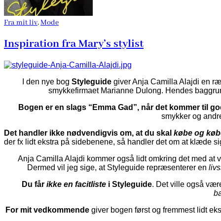
Fra mit liv
,
Mode
Inspiration fra Mary’s stylist
I den nye bog
Styleguide
giver Anja Camilla Alajdi en ræk
smykkefirmaet Marianne Dulong. Hendes baggrund b
Bogen er en slags “Emma Gad”, når det kommer til god 
smykker og andre 
Det handler ikke nødvendigvis om, at du skal
købe og køb
der fx lidt ekstra på sidebenene, så handler det om at klæde sig
Anja Camilla Alajdi kommer også lidt omkring det med at 
Dermed vil jeg sige, at Styleguide repræsenterer en
livs
Du får
ikke en facitliste
i Styleguide
. Det ville også være
b
For mit vedkommende
giver bogen først og fremmest lidt ekst