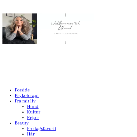
Forside
Psykoterapi
Fra mit liv
Hund
Kultur
Rejser
Beauty
Fredagsfavorit
Hår