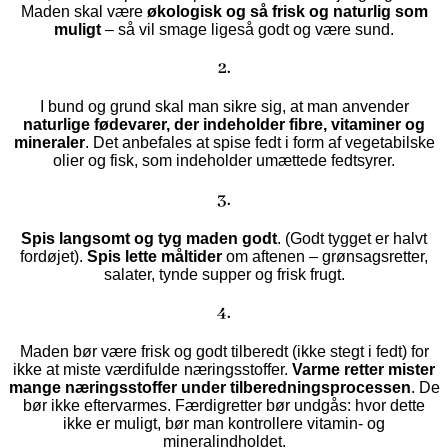
Maden skal være
økologisk og så frisk og naturlig som
muligt
– så vil smage ligeså godt og være sund.
2.
I bund og grund skal man sikre sig, at man anvender
naturlige fødevarer, der indeholder fibre, vitaminer og
mineraler
. Det anbefales at spise fedt i form af vegetabilske
olier og fisk, som indeholder umættede fedtsyrer.
3.
Spis langsomt og tyg maden godt
. (Godt tygget er halvt
fordøjet).
Spis lette måltider
om aftenen – grønsagsretter,
salater, tynde supper og frisk frugt.
4.
Maden bør være frisk og godt tilberedt (ikke stegt i fedt) for
ikke at miste værdifulde næringsstoffer.
Varme retter mister
mange næringsstoffer under tilberedningsprocessen
. De
bør ikke eftervarmes. Færdigretter bør undgås: hvor dette
ikke er muligt, bør man kontrollere vitamin- og
mineralindholdet.