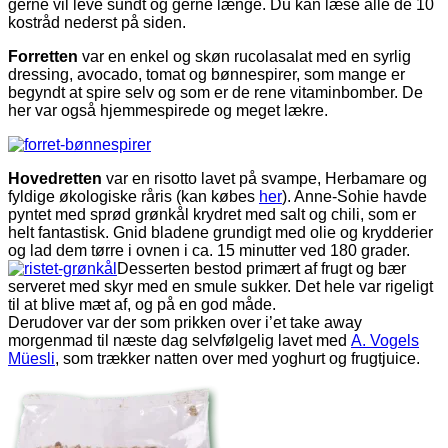
gerne vil leve sundt og gerne længe. Du kan læse alle de 10
kostråd nederst på siden.
Forretten
var en enkel og skøn rucolasalat med en syrlig
dressing, avocado, tomat og bønnespirer, som mange er
begyndt at spire selv og som er de rene vitaminbomber. De
her var også hjemmespirede og meget lækre.
Hovedretten
var en risotto lavet på svampe, Herbamare og
fyldige økologiske råris (kan købes
her
). Anne-Sohie havde
pyntet med sprød grønkål krydret med salt og chili, som er
helt fantastisk. Gnid bladene grundigt med olie og krydderier
og lad dem tørre i ovnen i ca. 15 minutter ved 180 grader.
Desserten bestod primært af frugt og bær
serveret med skyr med en smule sukker. Det hele var rigeligt
til at blive mæt af, og på en god måde.
Derudover var der som prikken over i’et take away
morgenmad til næste dag selvfølgelig lavet med
A. Vogels
Müesli
, som trækker natten over med yoghurt og frugtjuice.