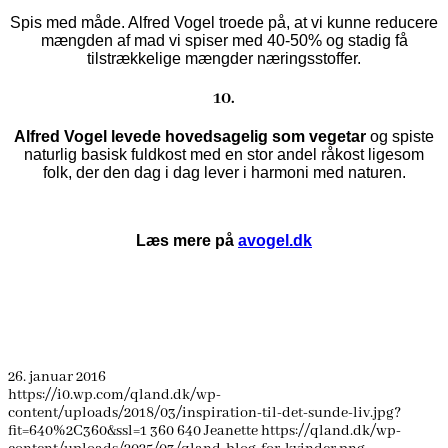
Spis med måde. Alfred Vogel troede på, at vi kunne reducere
mængden af mad vi spiser med 40-50% og stadig få
tilstrækkelige mængder næringsstoffer.
10.
Alfred Vogel levede hovedsagelig som vegetar
og spiste
naturlig basisk fuldkost med en stor andel råkost ligesom
folk, der den dag i dag lever i harmoni med naturen.
Læs mere på
avogel.dk
26. januar 2016
https://i0.wp.com/qland.dk/wp-
content/uploads/2018/03/inspiration-til-det-sunde-liv.jpg?
fit=640%2C360&ssl=1
360
640
Jeanette
https://qland.dk/wp-