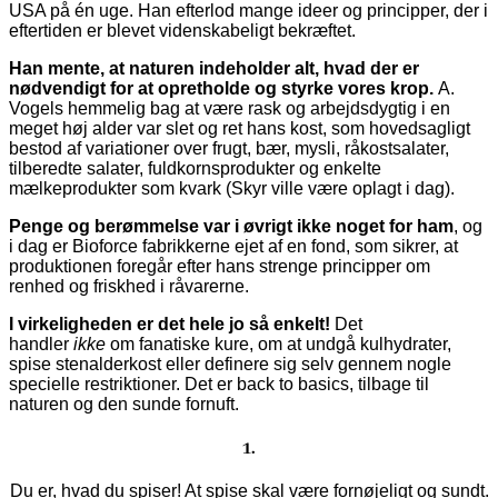
USA på én uge. Han efterlod mange ideer og principper, der i
eftertiden er blevet videnskabeligt bekræftet.
Han mente, at naturen indeholder alt, hvad der er
nødvendigt for at opretholde og styrke vores krop.
A.
Vogels hemmelig bag at være rask og arbejdsdygtig i en
meget høj alder var slet og ret hans kost, som hovedsagligt
bestod af variationer over frugt, bær, mysli, råkostsalater,
tilberedte salater, fuldkornsprodukter og enkelte
mælkeprodukter som kvark (Skyr ville være oplagt i dag).
Penge og berømmelse var i øvrigt ikke noget for ham
, og
i dag er Bioforce fabrikkerne ejet af en fond, som sikrer, at
produktionen foregår efter hans strenge principper om
renhed og friskhed i råvarerne.
I virkeligheden er det hele jo så enkelt!
Det
handler
ikke
om fanatiske kure, om at undgå kulhydrater,
spise stenalderkost eller definere sig selv gennem nogle
specielle restriktioner. Det er back to basics, tilbage til
naturen og den sunde fornuft.
1.
Du er, hvad du spiser! At spise skal være fornøjeligt og sundt.