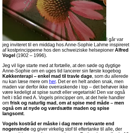
I går var
jeg inviteret til en middag hos Anne-Sophie Lahme inspireret
af kostprincipperne hos den schweiziske helsepioner
Alfred
Vogel
(1902 – 1996).
Jeg vil lige starte med at fortælle, at den søde og dygtige
Anne-Sophie om en uges tid lancerer sin første kogebog
Køkkenterapi – enkel mad til travle dage
, som du allerede
nu kan læse mere om
her
. Det er en helt anden snak, men
maden var derfor ikke overraskende i top – det behøver ikke
være kedeligt at spise sundt eller vegetarisk! Den var også
helt i tråd med A. Vogels principper om, at det hele handler
om
frisk og naturlig mad, om at spise med måde – men
også om at nyde og værdsætte maden og spise
langsomt
.
Vogels kostråd er måske i dag mere relevante end
nogensinde
og giver virkelig stof til eftertanke til alle, der