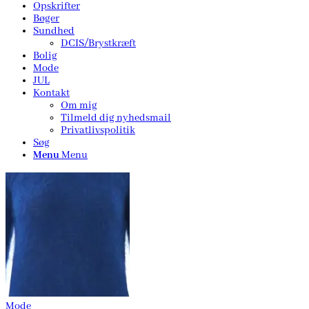
Opskrifter
Bøger
Sundhed
DCIS/Brystkræft
Bolig
Mode
JUL
Kontakt
Om mig
Tilmeld dig nyhedsmail
Privatlivspolitik
Søg
Menu
Menu
Mode