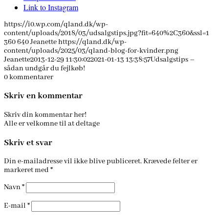
Link to Instagram
https://i0.wp.com/qland.dk/wp-
content/uploads/2018/03/udsalgstips.jpg?fit=640%2C360&ssl=1
360
640
Jeanette
https://qland.dk/wp-
content/uploads/2025/03/qland-blog-for-kvinder.png
Jeanette
2013-12-29 11:30:02
2021-01-13 13:38:57
Udsalgstips –
sådan undgår du fejlkøb!
0
kommentarer
Skriv en kommentar
Skriv din kommentar her!
Alle er velkomne til at deltage
Skriv et svar
Din e-mailadresse vil ikke blive publiceret.
Krævede felter er
markeret med
*
Navn
*
E-mail
*