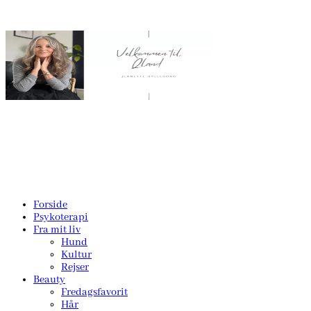
Forside
Psykoterapi
Fra mit liv
Hund
Kultur
Rejser
Beauty
Fredagsfavorit
Hår