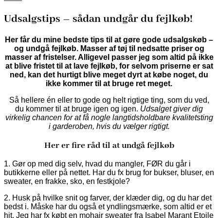
Udsalgstips – sådan undgår du fejlkøb!
Her får du mine bedste tips til at gøre gode udsalgskøb –
og undgå fejlkøb. Masser af tøj til nedsatte priser og
masser af fristelser. Alligevel passer jeg som altid på ikke
at blive fristet til at lave fejlkøb, for selvom priserne er sat
ned, kan det hurtigt blive meget dyrt at købe noget, du
ikke kommer til at bruge ret meget.
Så hellere én eller to gode og helt rigtige ting, som du ved,
du kommer til at bruge igen og igen.
Udsalget giver dig
virkelig chancen for at få nogle langtidsholdbare kvalitetsting
i garderoben, hvis du vælger rigtigt.
Her er fire råd til at undgå fejlkøb
1. Gør op med dig selv, hvad du mangler, FØR du går i
butikkerne eller på nettet. Har du fx brug for bukser, bluser, en
sweater, en frakke, sko, en festkjole?
2. Husk på hvilke snit og farver, der klæder dig, og du har det
bedst i. Måske har du også et yndlingsmærke, som altid er et
hit. Jeg har fx købt en mohair sweater fra Isabel Marant Etoile