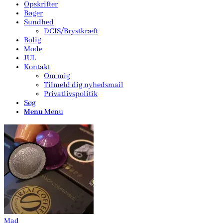
Opskrifter
Bøger
Sundhed
DCIS/Brystkræft
Bolig
Mode
JUL
Kontakt
Om mig
Tilmeld dig nyhedsmail
Privatlivspolitik
Søg
Menu
Menu
Mad