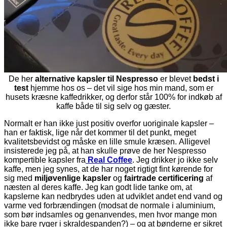
De her
alternative kapsler til Nespresso
er blevet
bedst i
test
hjemme hos os – det vil sige hos min mand, som er
husets kræsne kaffedrikker, og derfor står 100% for indkøb af
kaffe både til sig selv og gæster.
Normalt er han ikke just positiv overfor uoriginale kapsler –
han er faktisk, lige når det kommer til det punkt, meget
kvalitetsbevidst og måske en lille smule kræsen. Alligevel
insisterede jeg på, at han skulle prøve de her Nespresso
kompertible kapsler fra
Real Coffee
. Jeg drikker jo ikke selv
kaffe, men jeg synes, at de har noget rigtigt fint kørende for
sig med
miljøvenlige kapsler
og
fairtrade certificering
af
næsten al deres kaffe. Jeg kan godt lide tanke om, at
kapslerne kan nedbrydes uden at udviklet andet end vand og
varme ved forbrændingen (modsat de normale i aluminium,
som bør indsamles og genanvendes, men hvor mange mon
ikke bare ryger i skraldespanden?) – og at bønderne er sikret