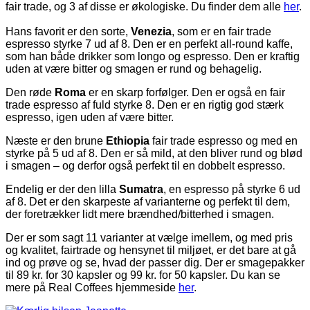
fair trade, og 3 af disse er økologiske. Du finder dem alle
her
.
**
Hans favorit er den sorte,
Venezia
, som er en fair trade
espresso styrke 7 ud af 8. Den er en perfekt all-round kaffe,
som han både drikker som longo og espresso. Den er kraftig
uden at være bitter og smagen er rund og behagelig.
Den røde
Roma
er en skarp forfølger. Den er også en fair
trade espresso af fuld styrke 8. Den er en rigtig god stærk
espresso, igen uden af være bitter.
Næste er den brune
Ethiopia
fair trade espresso og med en
styrke på 5 ud af 8. Den er så mild, at den bliver rund og blød
i smagen – og derfor også perfekt til en dobbelt espresso.
Endelig er der den lilla
Sumatra
, en espresso på styrke 6 ud
af 8. Det er den skarpeste af varianterne og perfekt til dem,
der foretrækker lidt mere brændhed/bitterhed i smagen.
Der er som sagt 11 varianter at vælge imellem, og med pris
og kvalitet, fairtrade og hensynet til miljøet, er det bare at gå
ind og prøve og se, hvad der passer dig. Der er smagepakker
til 89 kr. for 30 kapsler og 99 kr. for 50 kapsler. Du kan se
mere på Real Coffees hjemmeside
her
.