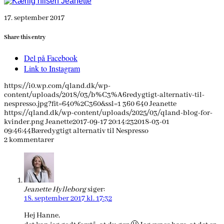
17. september 2017
Share this entry
Del på Facebook
Link to Instagram
https://i0.wp.com/qland.dk/wp-
content/uploads/2018/03/b%C3%A6redygtigt-alternativ-til-
nespresso.jpg?fit=640%2C360&ssl=1
360
640
Jeanette
https://qland.dk/wp-content/uploads/2025/03/qland-blog-for-
kvinder.png
Jeanette
2017-09-17 20:14:23
2018-03-01
09:46:44
Bæredygtigt alternativ til Nespresso
2
kommentarer
Jeanette Hylleborg
siger:
18. september 2017 kl. 17:32
Hej Hanne,