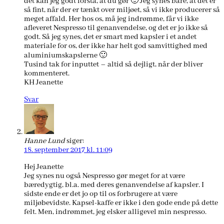
det kan jeg godt forstå, at du gør 🙂 Jeg synes bare, at det er
så fint, når der er tænkt over miljøet, så vi ikke producerer så
meget affald. Her hos os, må jeg indrømme, får vi ikke
afleveret Nespresso til genanvendelse, og det er jo ikke så
godt. Så jeg synes, det er smart med kapsler i et andet
materiale for os, der ikke har helt god samvittighed med
aluminiumskapslerne 🙂
Tusind tak for inputtet – altid så dejligt, når der bliver
kommenteret.
KH Jeanette
Svar
Hanne Lund
siger:
18. september 2017 kl. 11:09
Hej Jeanette
Jeg synes nu også Nespresso gør meget for at være
bæredygtig, bl.a. med deres genanvendelse af kapsler. I
sidste ende er det jo op til os forbrugere at være
miljøbevidste. Kapsel-kaffe er ikke i den gode ende på dette
felt. Men, indrømmet, jeg elsker alligevel min nespresso.