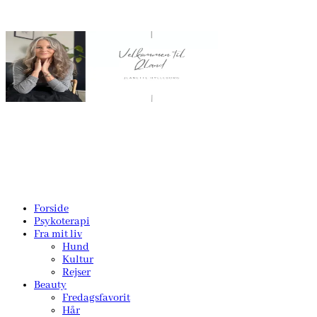
Forside
Psykoterapi
Fra mit liv
Hund
Kultur
Rejser
Beauty
Fredagsfavorit
Hår