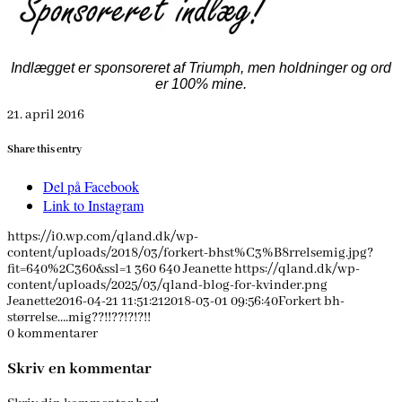
Indlægget er sponsoreret af Triumph, men holdninger og ord
er 100% mine.
21. april 2016
Share this entry
Del på Facebook
Link to Instagram
https://i0.wp.com/qland.dk/wp-
content/uploads/2018/03/forkert-bhst%C3%B8rrelsemig.jpg?
fit=640%2C360&ssl=1
360
640
Jeanette
https://qland.dk/wp-
content/uploads/2025/03/qland-blog-for-kvinder.png
Jeanette
2016-04-21 11:51:21
2018-03-01 09:56:40
Forkert bh-
størrelse….mig??!!??!?!?!!
0
kommentarer
Skriv en kommentar