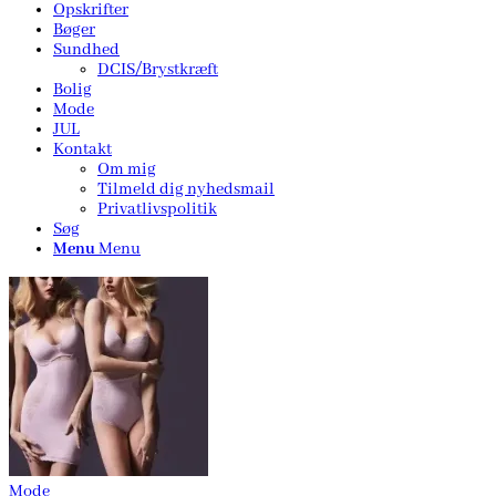
Opskrifter
Bøger
Sundhed
DCIS/Brystkræft
Bolig
Mode
JUL
Kontakt
Om mig
Tilmeld dig nyhedsmail
Privatlivspolitik
Søg
Menu
Menu
Mode