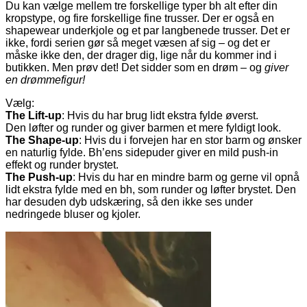
Du kan vælge mellem tre forskellige typer bh alt efter din
kropstype, og fire forskellige fine trusser. Der er også en
shapewear underkjole og et par langbenede trusser. Det er
ikke, fordi serien gør så meget væsen af sig – og det er
måske ikke den, der drager dig, lige når du kommer ind i
butikken. Men prøv det! Det sidder som en drøm – og
giver
en drømmefigur!
Vælg:
The Lift-up
: Hvis du har brug lidt ekstra fylde øverst.
Den løfter og runder og giver barmen et mere fyldigt look.
The Shape-up
: Hvis du i forvejen har en stor barm og ønsker
en naturlig fylde. Bh’ens sidepuder giver en mild push-in
effekt og runder brystet.
The Push-up
: Hvis du har en mindre barm og gerne vil opnå
lidt ekstra fylde med en bh, som runder og løfter brystet. Den
har desuden dyb udskæring, så den ikke ses under
nedringede bluser og kjoler.