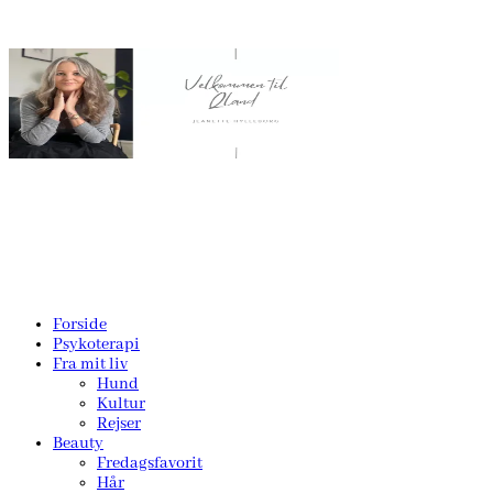
Forside
Psykoterapi
Fra mit liv
Hund
Kultur
Rejser
Beauty
Fredagsfavorit
Hår