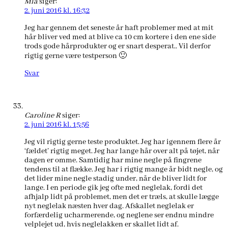
Mia
siger:
2. juni 2016 kl. 16:32
Jeg har gennem det seneste år haft problemer med at mit
hår bliver ved med at blive ca 10 cm kortere i den ene side
trods gode hårprodukter og er snart desperat.. Vil derfor
rigtig gerne være testperson 🙂
Svar
Caroline R
siger:
2. juni 2016 kl. 15:56
Jeg vil rigtig gerne teste produktet. Jeg har igennem flere år
‘fældet’ rigtig meget. Jeg har lange hår over alt på tøjet, når
dagen er omme. Samtidig har mine negle på fingrene
tendens til at flække. Jeg har i rigtig mange år bidt negle, og
det lider mine negle stadig under, når de bliver lidt for
lange. I en periode gik jeg ofte med neglelak, fordi det
afhjalp lidt på problemet, men det er træls, at skulle lægge
nyt neglelak næsten hver dag. Afskallet neglelak er
forfærdelig ucharmerende, og neglene ser endnu mindre
velplejet ud, hvis neglelakken er skallet lidt af.