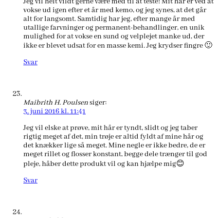
Jeg vil helt vildt gerne være med til at teste! Mit hår er ved at
vokse ud igen efter et år med kemo, og jeg synes, at det går
alt for langsomt. Samtidig har jeg, efter mange år med
utallige farvninger og permanent-behandlinger, en unik
mulighed for at vokse en sund og velplejet manke ud, der
ikke er blevet udsat for en masse kemi. Jeg krydser fingre 🙂
Svar
Maibrith H. Poulsen
siger:
3. juni 2016 kl. 11:41
Jeg vil elske at prøve, mit hår er tyndt, slidt og jeg taber
rigtig meget af det, min trøje er altid fyldt af mine hår og
det knækker lige så meget. Mine negle er ikke bedre, de er
meget rillet og flosser konstant, begge dele trænger til god
pleje, håber dette produkt vil og kan hjælpe mig😊
Svar