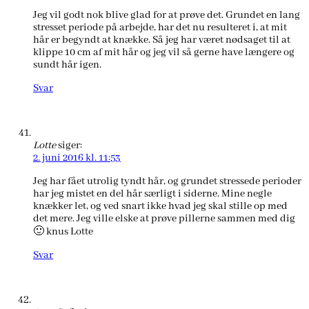
Jeg vil godt nok blive glad for at prøve det. Grundet en lang
stresset periode på arbejde, har det nu resulteret i, at mit
hår er begyndt at knække. Så jeg har været nødsaget til at
klippe 10 cm af mit hår og jeg vil så gerne have længere og
sundt hår igen.
Svar
Lotte
siger:
2. juni 2016 kl. 11:53
Jeg har fået utrolig tyndt hår, og grundet stressede perioder
har jeg mistet en del hår særligt i siderne. Mine negle
knækker let, og ved snart ikke hvad jeg skal stille op med
det mere. Jeg ville elske at prøve pillerne sammen med dig
🙂 knus Lotte
Svar