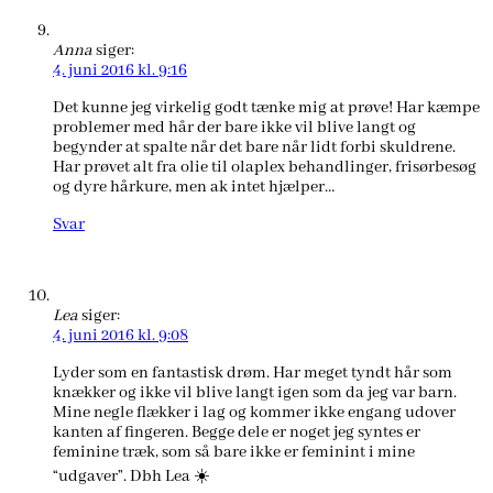
Anna
siger:
4. juni 2016 kl. 9:16
Det kunne jeg virkelig godt tænke mig at prøve! Har kæmpe
problemer med hår der bare ikke vil blive langt og
begynder at spalte når det bare når lidt forbi skuldrene.
Har prøvet alt fra olie til olaplex behandlinger, frisørbesøg
og dyre hårkure, men ak intet hjælper…
Svar
Lea
siger:
4. juni 2016 kl. 9:08
Lyder som en fantastisk drøm. Har meget tyndt hår som
knækker og ikke vil blive langt igen som da jeg var barn.
Mine negle flækker i lag og kommer ikke engang udover
kanten af fingeren. Begge dele er noget jeg syntes er
feminine træk, som så bare ikke er feminint i mine
“udgaver”. Dbh Lea ☀️