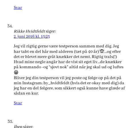
Svar
Rikke Hvidtfeldt
siger:
2. juni 2016 kl. 15:25
Jeg vil rigtig gerne være testperson sammen med dig. Jeg
har tabt en del hår med alderen (tæt på 40 år) 🙊…og efter
det er blevet mere gråt knækker det nemt. Rigtig trals(!)
Hvad mine negle angår har de vist sit eget liv…de knækker
på kommando -og “sjovt nok” altid når jeg skal ud og luftes
😁
Bliver jeg din testperson vil jeg poste og følge op på det på
min Instagram; by_hvidtfeldt (hvis det er okay med dig) da
jeg har en del følgere, som sikkert også kunne have glæde af
sådan en kur.
Svar
Iben
siger: