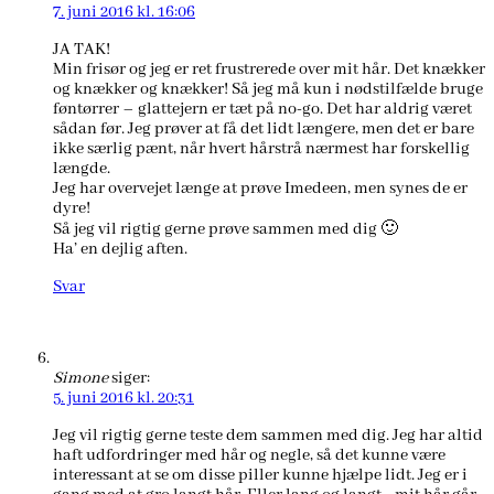
7. juni 2016 kl. 16:06
JA TAK!
Min frisør og jeg er ret frustrerede over mit hår. Det knækker
og knækker og knækker! Så jeg må kun i nødstilfælde bruge
føntørrer – glattejern er tæt på no-go. Det har aldrig været
sådan før. Jeg prøver at få det lidt længere, men det er bare
ikke særlig pænt, når hvert hårstrå nærmest har forskellig
længde.
Jeg har overvejet længe at prøve Imedeen, men synes de er
dyre!
Så jeg vil rigtig gerne prøve sammen med dig 🙂
Ha’ en dejlig aften.
Svar
Simone
siger:
5. juni 2016 kl. 20:31
Jeg vil rigtig gerne teste dem sammen med dig. Jeg har altid
haft udfordringer med hår og negle, så det kunne være
interessant at se om disse piller kunne hjælpe lidt. Jeg er i