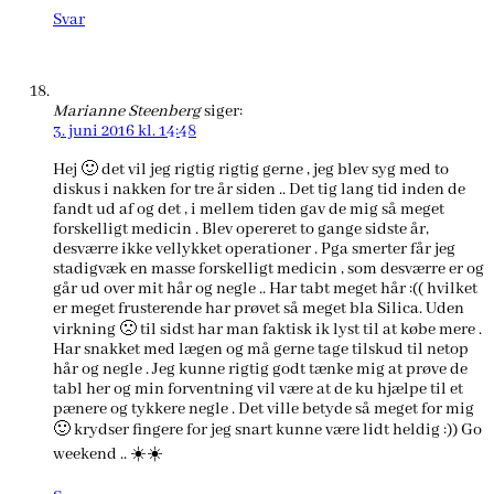
Svar
Marianne Steenberg
siger:
3. juni 2016 kl. 14:48
Hej 🙂 det vil jeg rigtig rigtig gerne , jeg blev syg med to
diskus i nakken for tre år siden .. Det tig lang tid inden de
fandt ud af og det , i mellem tiden gav de mig så meget
forskelligt medicin . Blev opereret to gange sidste år,
desværre ikke vellykket operationer . Pga smerter får jeg
stadigvæk en masse forskelligt medicin , som desværre er og
går ud over mit hår og negle .. Har tabt meget hår :(( hvilket
er meget frusterende har prøvet så meget bla Silica. Uden
virkning 🙁 til sidst har man faktisk ik lyst til at købe mere .
Har snakket med lægen og må gerne tage tilskud til netop
hår og negle . Jeg kunne rigtig godt tænke mig at prøve de
tabl her og min forventning vil være at de ku hjælpe til et
pænere og tykkere negle . Det ville betyde så meget for mig
🙂 krydser fingere for jeg snart kunne være lidt heldig :)) Go
weekend .. ☀️☀️