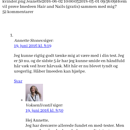
kvinder.png
Jeanette
2016-06-02 10:00:03
2018-03-01 09:56:09
Hvem
vil prøve Imedeen Hair and Nails (gratis) sammen med mig?
52
kommentarer
Annette Stones
siger:
19. juni 2016 kl. 8:19
Jeg kunne rigtig godt tænke mig at være med i din test. Jeg
er 50 nu, og de sidste 5 år har jeg kunne smide en håndfuld
hår væk ved hver hårvask. Mit hår er nu blevet tyndt og
uregerlig. Håber Imeeden kan hjælpe.
Svar
Voksenlivsstil
siger:
19. juni 2016 kl. 8:30
Hej Annette,
Jeg har desværre allerede fundet en med-tester. Men