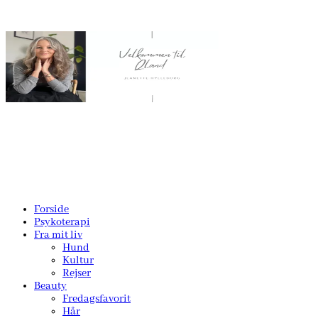
Forside
Psykoterapi
Fra mit liv
Hund
Kultur
Rejser
Beauty
Fredagsfavorit
Hår