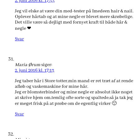
2. juni 2016 kl. 17:33
Jeg vil elske at være din med-tester på Imedeen hair & nail.
Oplever hårtab og at mine negle er blevet mere skrøbelige.
Det ville være så dejligt med fornyet kraft til både hår &
negle ❤
Svar
Maria Ørum
siger:
2. juni 2016 kl. 17:13
Jeg taber hår i Store totter,min mand er ret træt af at rende
afløb og vaskemaskine for mine hår.
Jeg er blomsterbinder og mine negle er absolut ikke noget
at skrive hjem om,temlig ofte sorte og spaltede,så ja tak jeg
er meget frisk på at prøbe om de egentlig virker 🙂
Svar