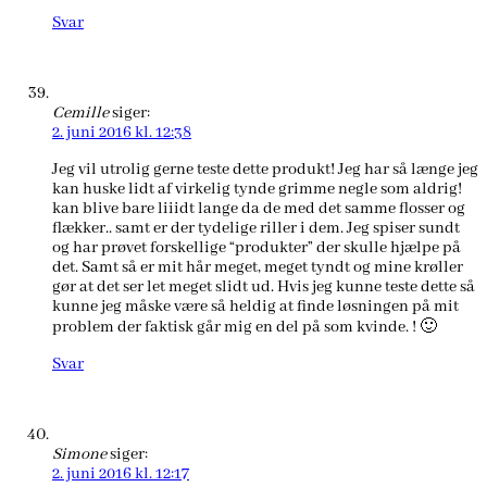
Svar
Cemille
siger:
2. juni 2016 kl. 12:38
Jeg vil utrolig gerne teste dette produkt! Jeg har så længe jeg
kan huske lidt af virkelig tynde grimme negle som aldrig!
kan blive bare liiidt lange da de med det samme flosser og
flækker.. samt er der tydelige riller i dem. Jeg spiser sundt
og har prøvet forskellige “produkter” der skulle hjælpe på
det. Samt så er mit hår meget, meget tyndt og mine krøller
gør at det ser let meget slidt ud. Hvis jeg kunne teste dette så
kunne jeg måske være så heldig at finde løsningen på mit
problem der faktisk går mig en del på som kvinde. ! 🙂
Svar
Simone
siger:
2. juni 2016 kl. 12:17