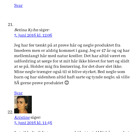
Svar
Betina Kyhn
siger:
3. juni 2016 kl. 12:06
Jeg har før tænkt på at prøve hår og negle produktet fra
Imedeen men er aldrig kommet i gang. Jeg er 47 år og og har
mellemlangt hår med natur krøller. Det har altid været en
udfordring at sørge for st mit hår ikke blevet for tørt og slidt
at se på. Holder mig fra føntørring, for det duer slet ikke.
Mine negle trænger også til st blive styrket. Bed negle som
barn og har sidenhen altid haft sarte og tynde negle, så ville
SÅ gerne prøve produktet 😊
Svar
Kristine
siger:
3. juni 2016 kl. 11:46