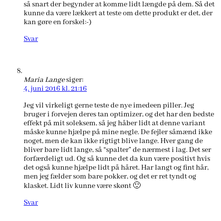
så snart der begynder at komme lidt længde på dem. Så det
kunne da være lækkert at teste om dette produkt er det, der
kan gøre en forskel:-)
Svar
Maria Lange
siger:
4. juni 2016 kl. 21:16
Jeg vil virkeligt gerne teste de nye imedeen piller. Jeg
bruger i forvejen deres tan optimizer, og det har den bedste
effekt på mit soleksem, så jeg håber lidt at denne variant
måske kunne hjælpe på mine negle. De fejler såmænd ikke
noget, men de kan ikke rigtigt blive lange. Hver gang de
bliver bare lidt lange, så “spalter” de nærmest i lag. Det ser
forfærdeligt ud. Og så kunne det da kun være positivt hvis
det også kunne hjælpe lidt på håret. Har langt og fint hår,
men jeg fælder som bare pokker, og det er ret tyndt og
klasket. Lidt liv kunne være skønt 🙂
Svar