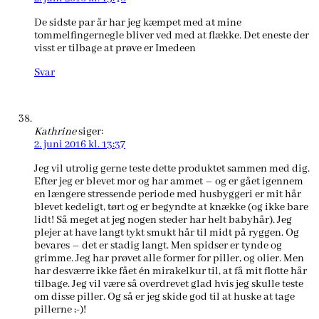
De sidste par år har jeg kæmpet med at mine
tommelfingernegle bliver ved med at flække. Det eneste der
visst er tilbage at prøve er Imedeen
Svar
Kathrine
siger:
2. juni 2016 kl. 13:37
Jeg vil utrolig gerne teste dette produktet sammen med dig.
Efter jeg er blevet mor og har ammet – og er gået igennem
en længere stressende periode med husbyggeri er mit hår
blevet kedeligt, tørt og er begyndte at knække (og ikke bare
lidt! Så meget at jeg nogen steder har helt babyhår). Jeg
plejer at have langt tykt smukt hår til midt på ryggen. Og
bevares – det er stadig langt. Men spidser er tynde og
grimme. Jeg har prøvet alle former for piller, og olier. Men
har desværre ikke fået én mirakelkur til, at få mit flotte hår
tilbage. Jeg vil være så overdrevet glad hvis jeg skulle teste
om disse piller. Og så er jeg skide god til at huske at tage
pillerne ;-)!