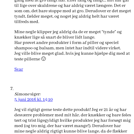
gang med at gro langt hår. Eller lang og langt… mit hår går
til lige over skuldrene og har aldrig været længere. Det er
som om, det bare stoppe med at gro. Derudover er det meget
tyndt, fælder meget, og noget jeg aldrig helt har været
tilfreds med.
Mine negle klipper jeg aldrig da de er meget “tynde” og
knækker lige så snart de bliver lidt lange.
Har prøvet andre produkter i form af piller og speciel
shampoo og balsam, men intet har indtil videre virket.
Jeg ville blive meget glad, hvis jeg kunne hjælpe dig med at
teste pillerne 🙂
Svar
Simone
siger:
5. juni 2016 kl. 14:10
Jeg vil rigtigt gerne teste dette produkt! Jeg er 21 år og har
desværre problemer med mit hår, der knækker og bare føles
tørt og trist ligegyldigt hvilke produkter jeg har forsøgt mig
med (og tro mig, der har været mange!). Derudover har
mine negle aldrig rigtigt kunne blive lange, da de flækker