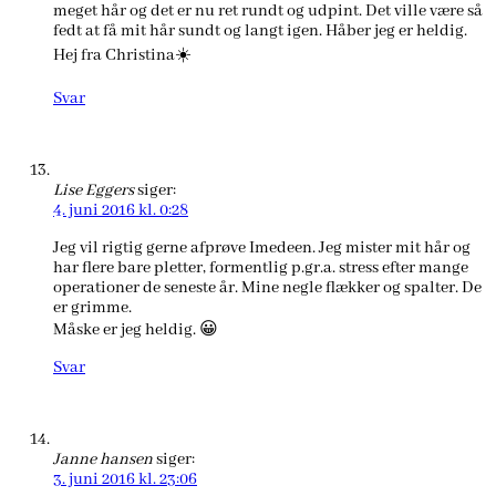
meget hår og det er nu ret rundt og udpint. Det ville være så
fedt at få mit hår sundt og langt igen. Håber jeg er heldig.
Hej fra Christina☀️
Svar
Lise Eggers
siger:
4. juni 2016 kl. 0:28
Jeg vil rigtig gerne afprøve Imedeen. Jeg mister mit hår og
har flere bare pletter, formentlig p.gr.a. stress efter mange
operationer de seneste år. Mine negle flækker og spalter. De
er grimme.
Måske er jeg heldig. 😀
Svar
Janne hansen
siger:
3. juni 2016 kl. 23:06