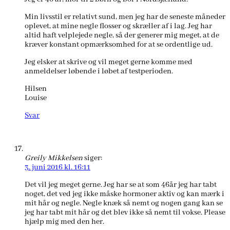
Min livsstil er relativt sund, men jeg har de seneste måneder
oplevet, at mine negle flosser og skræller af i lag. Jeg har
altid haft velplejede negle, så der generer mig meget, at de
kræver konstant opmærksomhed for at se ordentlige ud.
Jeg elsker at skrive og vil meget gerne komme med
anmeldelser løbende i løbet af testperioden.
Hilsen
Louise
Svar
Greily Mikkelsen
siger:
3. juni 2016 kl. 16:11
Det vil jeg meget gerne. Jeg har se at som 46år jeg har tabt
noget, det ved jeg ikke måske hormoner aktiv og kan mærk i
mit hår og negle. Negle knæk så nemt og nogen gang kan se
jeg har tabt mit hår og det blev ikke så nemt til vokse. Please
hjælp mig med den her.