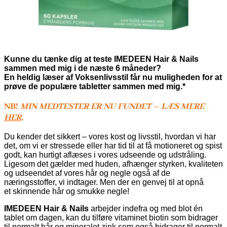
Kunne du tænke dig at teste IMEDEEN Hair & Nails
sammen med mig i de næste 6 måneder?
En heldig læser af Voksenlivsstil får nu muligheden for at
prøve de populære tabletter sammen med mig.*
NB!
MIN MEDTESTER ER NU FUNDET – LÆS MERE
HER
.
Du kender det sikkert – vores kost og livsstil, hvordan vi har
det, om vi er stressede eller har tid til at få motioneret og spist
godt, kan hurtigt aflæses i vores udseende og udstråling.
Ligesom det gælder med huden, afhænger styrken, kvaliteten
og udseendet af vores hår og negle også af de
næringsstoffer, vi indtager. Men der en genvej til at opnå
et skinnende hår og smukke negle!
IMEDEEN Hair & Nails
arbejder indefra og med blot én
tablet om dagen, kan du tilføre vitaminet biotin som bidrager
til normalt hår og mineralet zink som også bidrager til normalt