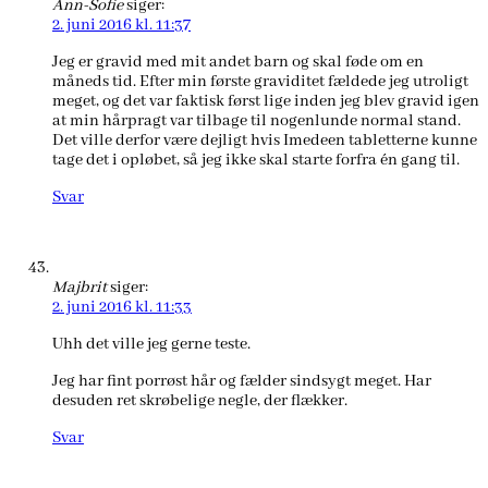
Ann-Sofie
siger:
2. juni 2016 kl. 11:37
Jeg er gravid med mit andet barn og skal føde om en
måneds tid. Efter min første graviditet fældede jeg utroligt
meget, og det var faktisk først lige inden jeg blev gravid igen
at min hårpragt var tilbage til nogenlunde normal stand.
Det ville derfor være dejligt hvis Imedeen tabletterne kunne
tage det i opløbet, så jeg ikke skal starte forfra én gang til.
Svar
Majbrit
siger:
2. juni 2016 kl. 11:33
Uhh det ville jeg gerne teste.
Jeg har fint porrøst hår og fælder sindsygt meget. Har
desuden ret skrøbelige negle, der flækker.
Svar