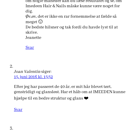
om nogle måneder kan du læse resultatet og se, om
Imedeen Hair & Nails måske kunne være noget for
dig.
Øv,øv, det er ikke en rar fornemmelse at fælde så
meget 🙁
De bedste hilsner og tak fordi du havde lyst til at
skrive.
Jeanette
Svar
Joan Valentin
siger:
15. juni 2016 kl. 15:32
Efter jeg har passeret de 40 år, er mit hår blevet tørt,
genstridigt og glansløst. Har et håb om at IMEEDEN kunne
hjælpe til en bedre struktur og glans ❤️
Svar