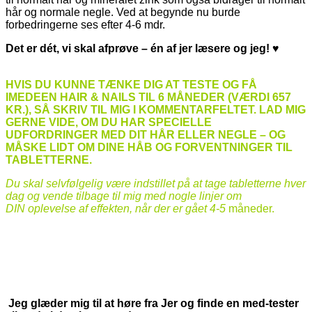
hår og normale negle. Ved at begynde nu burde
forbedringerne ses efter 4-6 mdr.
Det er dét, vi skal afprøve – én af jer læsere og jeg!
♥
HVIS DU KUNNE TÆNKE DIG AT TESTE OG FÅ
IMEDEEN HAIR & NAILS TIL 6 MÅNEDER (VÆRDI 657
KR.), SÅ SKRIV TIL MIG I KOMMENTARFELTET. LAD MIG
GERNE VIDE, OM DU HAR SPECIELLE
UDFORDRINGER MED DIT HÅR ELLER NEGLE – OG
MÅSKE LIDT OM DINE HÅB OG FORVENTNINGER TIL
TABLETTERNE.
Du skal selvfølgelig være indstillet på at tage tabletterne hver
dag og vende tilbage til mig med nogle linjer om
DIN oplevelse af effekten, når der er gået 4-5
måneder.
Jeg glæder mig til at høre fra Jer og finde en med-tester