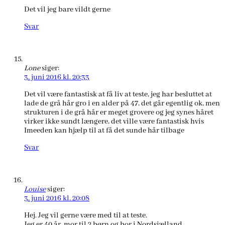
Det vil jeg bare vildt gerne
Svar
Lone
siger:
3. juni 2016 kl. 20:33
Det vil være fantastisk at få liv at teste, jeg har besluttet at
lade de grå hår gro i en alder på 47, det går egentlig ok, men
strukturen i de grå hår er meget grovere og jeg synes håret
virker ikke sundt længere, det ville være fantastisk hvis
Imeeden kan hjælp til at få det sunde hår tilbage
Svar
Louise
siger:
3. juni 2016 kl. 20:08
Hej. Jeg vil gerne være med til at teste.
Jeg er 40 år, mor til 2 børn og bor i Nordsjælland.