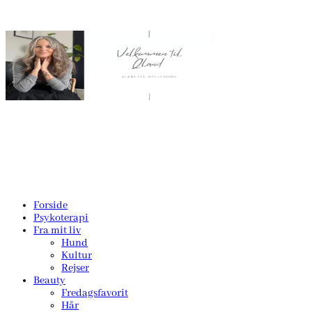
Forside
Psykoterapi
Fra mit liv
Hund
Kultur
Rejser
Beauty
Fredagsfavorit
Hår