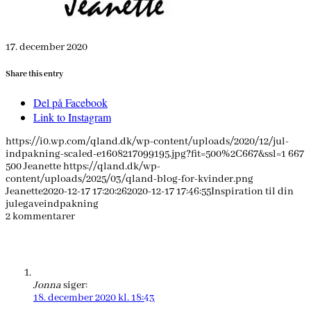
17. december 2020
Share this entry
Del på Facebook
Link to Instagram
https://i0.wp.com/qland.dk/wp-content/uploads/2020/12/jul-
indpakning-scaled-e1608217099195.jpg?fit=500%2C667&ssl=1
667
500
Jeanette
https://qland.dk/wp-
content/uploads/2025/03/qland-blog-for-kvinder.png
Jeanette
2020-12-17 17:20:26
2020-12-17 17:46:55
Inspiration til din
julegaveindpakning
2
kommentarer
Jonna
siger:
18. december 2020 kl. 18:43