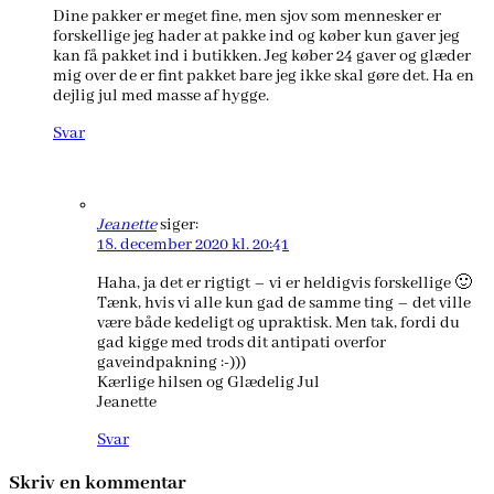
Dine pakker er meget fine, men sjov som mennesker er
forskellige jeg hader at pakke ind og køber kun gaver jeg
kan få pakket ind i butikken. Jeg køber 24 gaver og glæder
mig over de er fint pakket bare jeg ikke skal gøre det. Ha en
dejlig jul med masse af hygge.
Svar
Jeanette
siger:
18. december 2020 kl. 20:41
Haha, ja det er rigtigt – vi er heldigvis forskellige 🙂
Tænk, hvis vi alle kun gad de samme ting – det ville
være både kedeligt og upraktisk. Men tak, fordi du
gad kigge med trods dit antipati overfor
gaveindpakning :-)))
Kærlige hilsen og Glædelig Jul
Jeanette
Svar
Skriv en kommentar