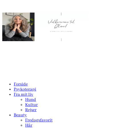
Forside
Psykoterapi
Fra mit liv
Hund
Kultur
Rejser
Beauty
Fredagsfavorit
Hår