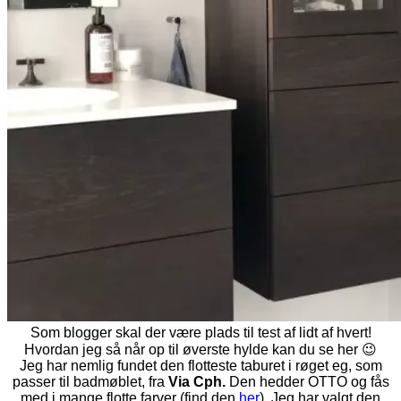
Som blogger skal der være plads til test af lidt af hvert!
Hvordan jeg så når op til øverste hylde kan du se her 😉
Jeg har nemlig fundet den flotteste taburet i røget eg, som
passer til badmøblet, fra
Via Cph.
Den hedder OTTO og fås
med i mange flotte farver (find den
her
). Jeg har valgt den