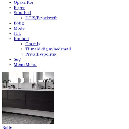
Opskrifter
Bøger
Sundhed
DCIS/Brystkræft
Bolig
Mode
JUL
Kontakt
Om mig
Tilmeld dig nyhedsmail
Privatlivspolitik
Søg
Menu
Menu
Bolig