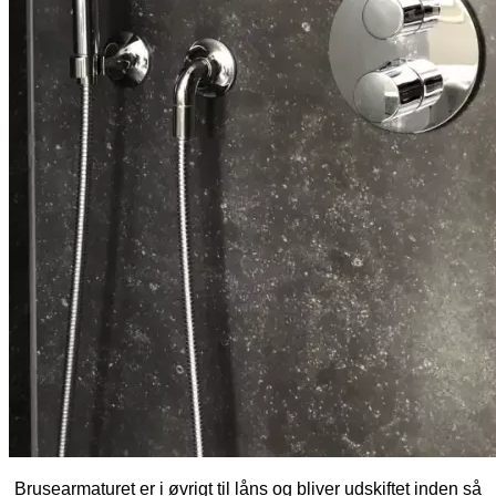
Brusearmaturet er i øvrigt til låns og bliver udskiftet inden så