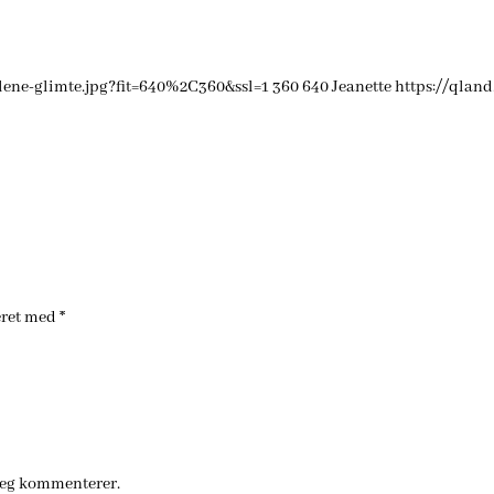
lene-glimte.jpg?fit=640%2C360&ssl=1
360
640
Jeanette
https://qlan
eret med
*
jeg kommenterer.