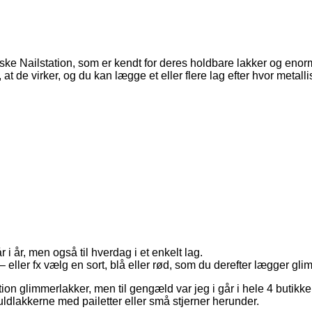
ske Nailstation, som er kendt for deres holdbare lakker og enorm
 at de virker, og du kan lægge et eller flere lag efter hvor metall
r i år, men også til hverdag i et enkelt lag.
eller fx vælg en sort, blå eller rød, som du derefter lægger gl
ion glimmerlakker, men til gengæld var jeg i går i hele 4 butik
uldlakkerne med pailetter eller små stjerner herunder.