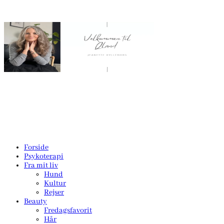
Forside
Psykoterapi
Fra mit liv
Hund
Kultur
Rejser
Beauty
Fredagsfavorit
Hår