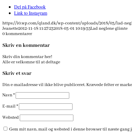
Del på Facebook
Link to Instagram
https://i0.wp.com/qland.dk/wp-content/uploads/2018/03/lad-neg
Jeanette
2012-11-18 11:27:23
2018-03-01 10:19:35
Lad neglene glimte
0
kommentarer
Skriv en kommentar
Skriv din kommentar her!
Alle er velkomne til at deltage
Skriv et svar
Din e-mailadresse vil ikke blive publiceret.
Krævede felter er mark
Navn
*
E-mail
*
Websted
Gem mit navn, mail og websted i denne browser til næste gang 