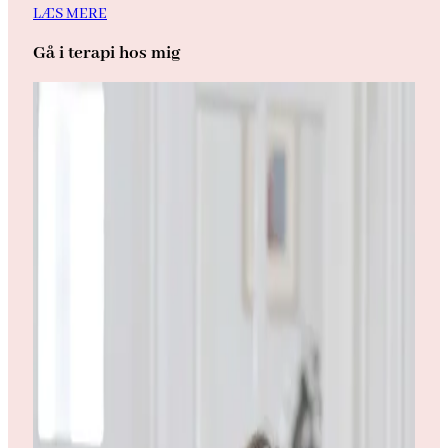
LÆS MERE
Gå i terapi hos mig