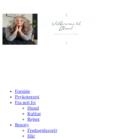
Forside
Psykoterapi
Fra mit liv
Hund
Kultur
Rejser
Beauty
Fredagsfavorit
Hår