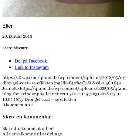
Efter
20. januar 2015
Share this entry
Del på Facebook
Link to Instagram
https://i0.wp.com/qland.dk/wp-content/uploads/2018/03/ny-
dior-gel-coat--se-effekten.jpg?fit=640%2C360&ssl=1
360
640
Jeanette
https://qland.dk/wp-content/uploads/2025/03/qland-
blog-for-kvinder.png
Jeanette
2015-01-20 14:30:31
2018-03-01
10:04:18
Ny Dior gel coat – se effekten
0
kommentarer
Skriv en kommentar
Skriv din kommentar her!
Alle er velkomne til at deltage