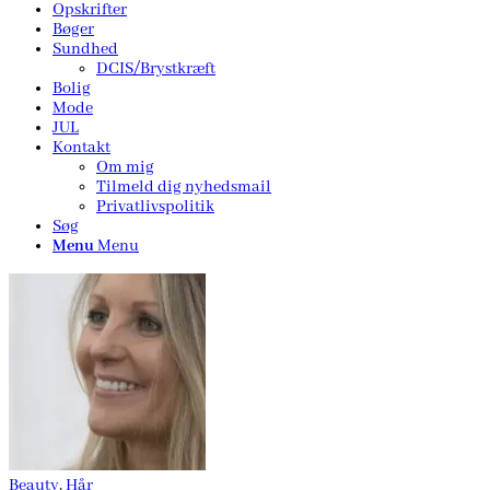
Opskrifter
Bøger
Sundhed
DCIS/Brystkræft
Bolig
Mode
JUL
Kontakt
Om mig
Tilmeld dig nyhedsmail
Privatlivspolitik
Søg
Menu
Menu
Beauty
,
Hår