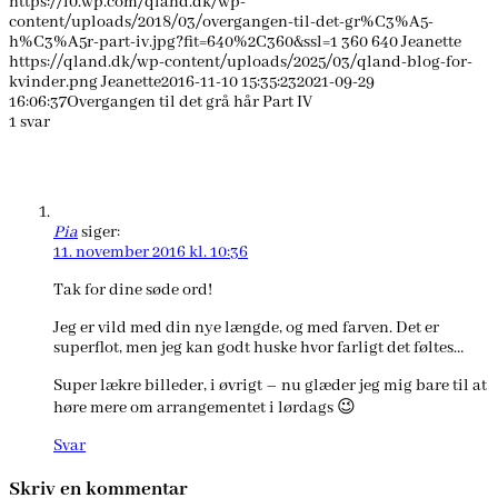
https://i0.wp.com/qland.dk/wp-
content/uploads/2018/03/overgangen-til-det-gr%C3%A5-
h%C3%A5r-part-iv.jpg?fit=640%2C360&ssl=1
360
640
Jeanette
https://qland.dk/wp-content/uploads/2025/03/qland-blog-for-
kvinder.png
Jeanette
2016-11-10 15:35:23
2021-09-29
16:06:37
Overgangen til det grå hår Part IV
1
svar
Pia
siger:
11. november 2016 kl. 10:36
Tak for dine søde ord!
Jeg er vild med din nye længde, og med farven. Det er
superflot, men jeg kan godt huske hvor farligt det føltes…
Super lækre billeder, i øvrigt – nu glæder jeg mig bare til at
høre mere om arrangementet i lørdags 😉
Svar
Skriv en kommentar