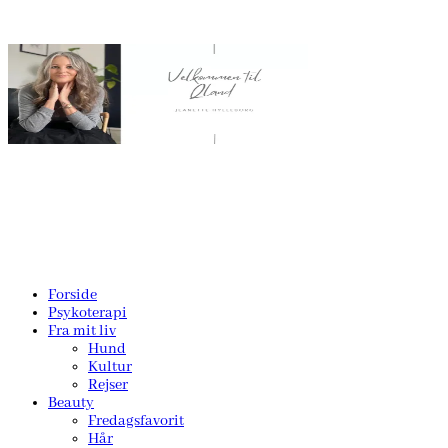
Forside
Psykoterapi
Fra mit liv
Hund
Kultur
Rejser
Beauty
Fredagsfavorit
Hår