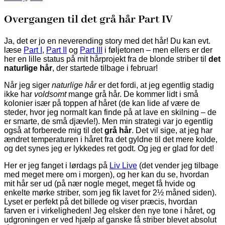
Overgangen til det grå hår Part IV
Ja, det er jo en neverending story med det hår! Du kan evt.
læse
Part I
,
Part II
og
Part III
i føljetonen – men ellers er der
her en lille status på mit hårprojekt fra de blonde striber til
det
naturlige hår
, der startede tilbage i februar!
Når jeg siger
naturlige hår
er det fordi, at jeg egentlig stadig
ikke har
voldsomt
mange grå hår. De kommer lidt i små
kolonier især på toppen af håret (de kan lide af være de
steder, hvor jeg normalt kan finde på at lave en skilning – de
er smarte, de små djævle!). Men min strategi var jo egentlig
også at forberede mig til det
grå hår
. Det vil sige, at jeg har
ændret temperaturen i håret fra det gyldne til det mere kolde,
og det synes jeg er lykkedes ret godt. Og jeg er glad for det!
Her er jeg fanget i lørdags på
Liv Live
(det vender jeg tilbage
med meget mere om i morgen), og her kan du se, hvordan
mit hår ser ud (på nær nogle meget, meget få hvide og
enkelte mørke striber, som jeg fik lavet for 2½ måned siden).
Lyset er perfekt på det billede og viser præcis, hvordan
farven er i virkeligheden! Jeg elsker den nye tone i håret, og
udgroningen er ved hjælp af ganske få striber blevet absolut