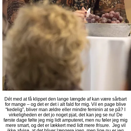
Dét med at få klippet den lange længde af kan være sårbart
for mange – og det er det i alt fald for mig. Vil en page blive
“kedelig”, bliver man ældre eller mindre feminin at se på? I
virkeligheden er det jo noget pjat, det kan jeg se nu! De
første dage følte jeg mig lidt amputeret, men nu føler jeg mig
mere smart, og det er lækkert med lidt mere
frisure.
Jeg vil
ikke afvise, at det bliver længere igen, men lige nu er jeg