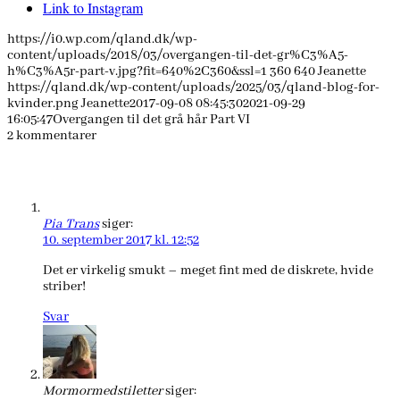
Link to Instagram
https://i0.wp.com/qland.dk/wp-
content/uploads/2018/03/overgangen-til-det-gr%C3%A5-
h%C3%A5r-part-v.jpg?fit=640%2C360&ssl=1
360
640
Jeanette
https://qland.dk/wp-content/uploads/2025/03/qland-blog-for-
kvinder.png
Jeanette
2017-09-08 08:45:30
2021-09-29
16:05:47
Overgangen til det grå hår Part VI
2
kommentarer
Pia Trans
siger:
10. september 2017 kl. 12:52
Det er virkelig smukt – meget fint med de diskrete, hvide
striber!
Svar
Mormormedstiletter
siger: