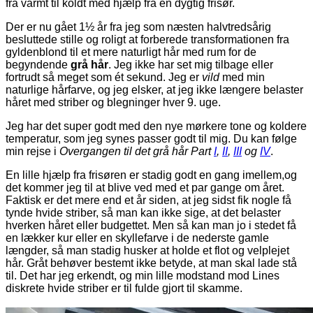
fra varmt til koldt med hjælp fra en dygtig frisør.
Der er nu gået 1½ år fra jeg som næsten halvtredsårig
besluttede stille og roligt at forberede transformationen fra
gyldenblond til et mere naturligt hår med rum for de
begyndende
grå hår
. Jeg ikke har set mig tilbage eller
fortrudt så meget som ét sekund. Jeg er
vild
med min
naturlige hårfarve, og jeg elsker, at jeg ikke længere belaster
håret med striber og blegninger hver 9. uge.
Jeg har det super godt med den nye mørkere tone og koldere
temperatur, som jeg synes passer godt til mig. Du kan følge
min rejse i
Overgangen til det grå hår Part
I
,
II
,
III
og
IV
.
En lille hjælp fra frisøren er stadig godt en gang imellem,og
det kommer jeg til at blive ved med et par gange om året.
Faktisk er det mere end et år siden, at jeg sidst fik nogle få
tynde hvide striber, så man kan ikke sige, at det belaster
hverken håret eller budgettet. Men så kan man jo i stedet få
en lækker kur eller en skyllefarve i de nederste gamle
længder, så man stadig husker at holde et flot og velplejet
hår. Gråt behøver bestemt ikke betyde, at man skal lade stå
til. Det har jeg erkendt, og min lille modstand mod Lines
diskrete hvide striber er til fulde gjort til skamme.