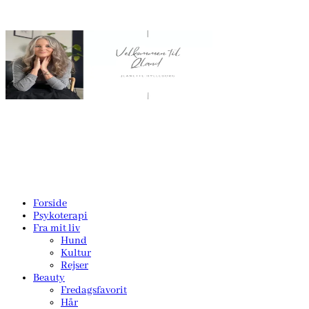
Forside
Psykoterapi
Fra mit liv
Hund
Kultur
Rejser
Beauty
Fredagsfavorit
Hår