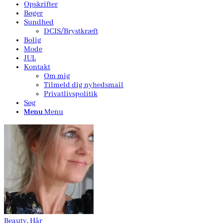
Opskrifter
Bøger
Sundhed
DCIS/Brystkræft
Bolig
Mode
JUL
Kontakt
Om mig
Tilmeld dig nyhedsmail
Privatlivspolitik
Søg
Menu
Menu
Beauty
,
Hår