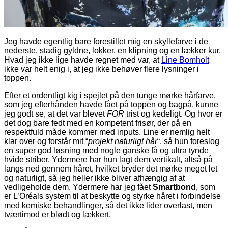
Jeg havde egentlig bare forestillet mig en skyllefarve i de
nederste, stadig gyldne, lokker, en klipning og en lækker kur.
Hvad jeg ikke lige havde regnet med var, at
Line Bomholt
ikke var helt enig i, at jeg ikke behøver flere lysninger i
toppen.
Efter et ordentligt kig i spejlet på den tunge mørke hårfarve,
som jeg efterhånden havde fået på toppen og bagpå, kunne
jeg godt se, at det var blevet
FOR
trist og kedeligt. Og hvor er
det dog bare fedt med en kompetent frisør, der på en
respektfuld måde kommer med inputs. Line er nemlig helt
klar over og forstår mit “
projekt naturligt hår
“, så hun foreslog
en super god løsning med nogle ganske få og ultra tynde
hvide striber. Ydermere har hun lagt dem vertikalt, altså på
langs ned gennem håret, hvilket bryder det mørke meget let
og naturligt, så jeg heller ikke bliver afhængig af at
vedligeholde dem. Ydermere har jeg fået
Smartbond
, som
er L’Oréals system til at beskytte og styrke håret i forbindelse
med kemiske behandlinger, så det ikke lider overlast, men
tværtimod er blødt og lækkert.