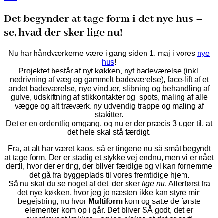
Det begynder at tage form i det nye hus –
se, hvad der sker lige nu!
Nu har håndværkerne være i gang siden 1. maj i vores
nye
hus
!
Projektet består af nyt køkken, nyt badeværelse (inkl.
nedrivning af væg og gammelt badeværelse), face-lift af et
andet badeværelse, nye vinduer, slibning og behandling af
gulve, udskiftning af stikkontakter og spots, maling af alle
vægge og alt træværk, ny udvendig trappe og maling af
stakitter.
Det er en ordentlig omgang, og nu er der præcis 3 uger til, at
det hele skal stå færdigt.
Fra, at alt har været kaos, så er tingene nu så småt begyndt
at tage form. Der er stadig et stykke vej endnu, men vi er nået
dertil, hvor der er ting, der bliver færdige og vi kan fornemme
det gå fra byggeplads til vores fremtidige hjem.
Så nu skal du se
noget af det, der sker
lige nu
. Allerførst fra
det nye køkken, hvor jeg jo næsten ikke kan styre min
begejstring, nu hvor
Multiform
kom og satte de første
elementer kom op i går. Det bliver SÅ godt, det er