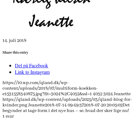
14. juli 2018
Share this entry
Del på Facebook
Link to Instagram
https://i0.wp.com/qland.dk/wp-
content/uploads/2018/07/multiform-koekken-
e1531558340875.jpg?fit=3024%2C4032&ssl=1
4032
3024
Jeanette
https://qland.dk/wp-content/uploads/2025/03/qland-blog-for-
kvinder.png
Jeanette
2018-07-14 09:49:37
2018-07-20 20:05:02
Det
begynder at tage form i det nye hus – se, hvad der sker lige nu!
1
svar