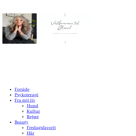
Forside
Psykoterapi
Fra mit liv
Hund
Kultur
Rejser
Beauty
Fredagsfavorit
Hår