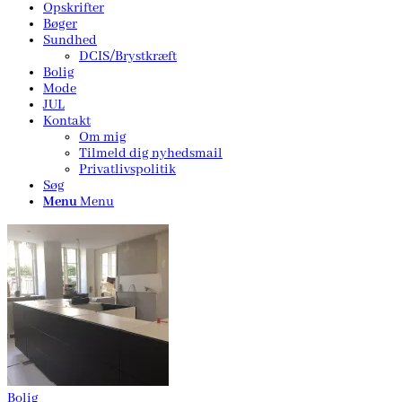
Opskrifter
Bøger
Sundhed
DCIS/Brystkræft
Bolig
Mode
JUL
Kontakt
Om mig
Tilmeld dig nyhedsmail
Privatlivspolitik
Søg
Menu
Menu
Bolig