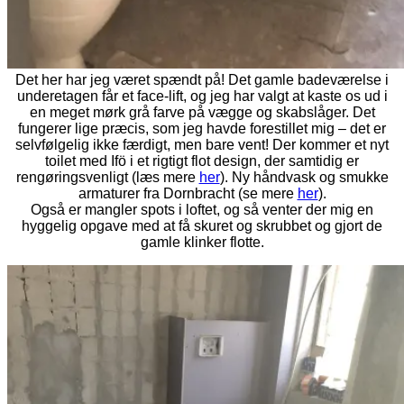
Det her har jeg været spændt på! Det gamle badeværelse i
underetagen får et face-lift, og jeg har valgt at kaste os ud i
en meget mørk grå farve på vægge og skabslåger. Det
fungerer lige præcis, som jeg havde forestillet mig – det er
selvfølgelig ikke færdigt, men bare vent! Der kommer et nyt
toilet med Ifö i et rigtigt flot design, der samtidig er
rengøringsvenligt (læs mere
her
). Ny håndvask og smukke
armaturer fra Dornbracht (se mere
her
).
Også er mangler spots i loftet, og så venter der mig en
hyggelig opgave med at få skuret og skrubbet og gjort de
gamle klinker flotte.