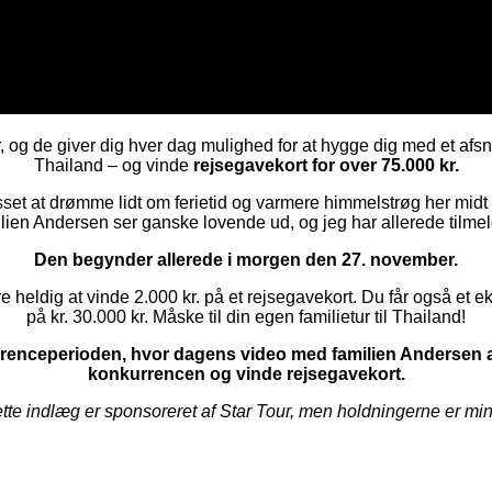
år, og de giver dig hver dag mulighed for at hygge dig med et afsn
Thailand – og vinde
rejsegavekort for over 75.000 kr.
sset at drømme lidt om ferietid og varmere himmelstrøg her midt
ilien Andersen ser ganske lovende ud, og jeg har allerede tilmel
Den begynder allerede i morgen den 27. november.
heldig at vinde 2.000 kr. på et rejsegavekort. Du får også et ek
på kr. 30.000 kr. Måske til din egen familietur til Thailand!
renceperioden, hvor dagens video med familien Andersen af
konkurrencen og vinde rejsegavekort.
tte indlæg er sponsoreret af Star Tour, men holdningerne er mi