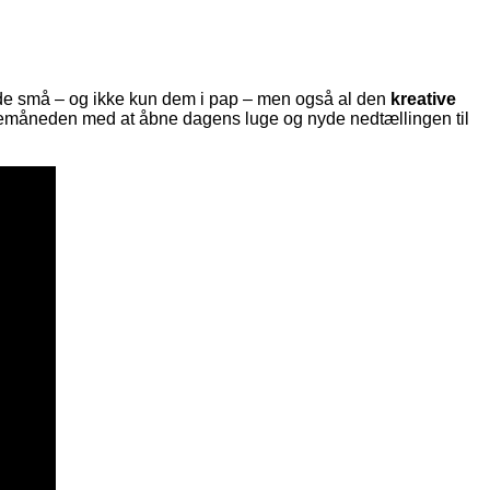
or de små – og ikke kun dem i pap – men også al den
kreative
ulemåneden med at åbne dagens luge og nyde nedtællingen til