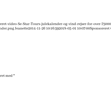
et-video-Se-Star-Tours-julekalender-og-vind-rejser-for-over-7500
inder.png
Jeanette
2014-11-26 10:16:59
2018-03-01 10:07:00
Sponsoreret v
eret med
*