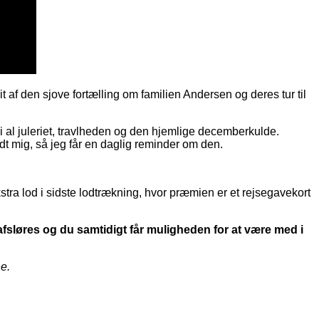
it af den sjove fortælling om familien Andersen og deres tur til
 i al juleriet, travlheden og den hjemlige decemberkulde.
dt mig, så jeg får en daglig reminder om den.
stra lod i sidste lodtrækning, hvor præmien er et rejsegavekort
sløres og du samtidigt får muligheden for at være med i
ne.