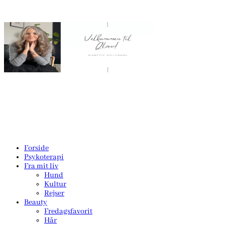
Forside
Psykoterapi
Fra mit liv
Hund
Kultur
Rejser
Beauty
Fredagsfavorit
Hår