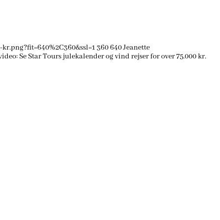
0-kr.png?fit=640%2C360&ssl=1
360
640
Jeanette
ideo: Se Star Tours julekalender og vind rejser for over 75.000 kr.