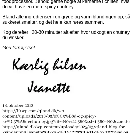
foodprocessor. Behold gerne nogle af kernerne i chilien, hvis
du vil have en mere spicy chutney.
Bland alle ingredienser i en gryde og varm blandingen op, så
sukkeret smelter, og det hele kan røres sammen.
Kog derefter i 20-30 minutter alt efter, hvor udkogt en chutney,
du ønsker.
God fornøjelse!
18. oktober 2012
https://i0.wp.com/qland.dk/wp-
content/uploads/2018/03/s%C3%B8d-og-spicy-
kv%C3%A6dechutney.jpg?fit=640%2C360&ssl=1
360
640
Jeanette
https://qland.dk/wp-content/uploads/2025/03/qland-blog-for-
kvinder.png
Jeanette
2012-10-18 15:42:25
2019-11-18 22:33:27
Sød og