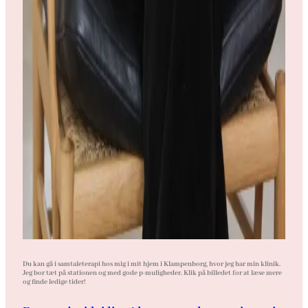
Du kan gå i samtaleterapi hos mig i mit hjem i Klampenborg, hvor jeg har min klinik.
Jeg bor tæt på stationen og med gode p-muligheder. Klik på billedet for at læse mere
og finde ledige tider!