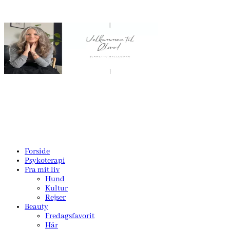
Forside
Psykoterapi
Fra mit liv
Hund
Kultur
Rejser
Beauty
Fredagsfavorit
Hår