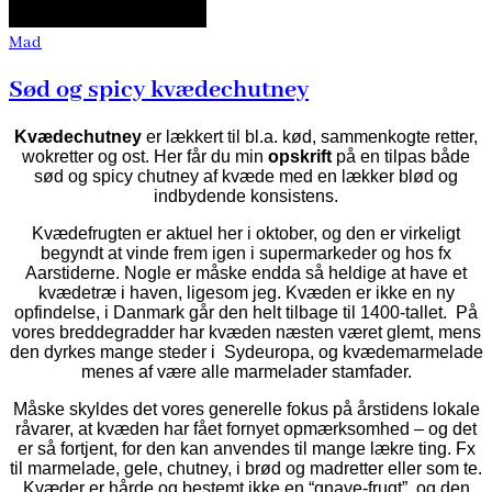
Mad
Sød og spicy kvædechutney
Kvædechutney
er lækkert til bl.a. kød, sammenkogte retter,
wokretter og ost. Her får du min
opskrift
på en tilpas både
sød og spicy chutney af kvæde med en lækker blød og
indbydende konsistens.
Kvædefrugten er aktuel her i oktober, og den er virkeligt
begyndt at vinde frem igen i supermarkeder og hos fx
Aarstiderne. Nogle er måske endda så heldige at have et
kvædetræ i haven, ligesom jeg. Kvæden er ikke en ny
opfindelse, i Danmark går den helt tilbage til 1400-tallet. På
vores breddegradder har kvæden næsten været glemt, mens
den dyrkes mange steder i Sydeuropa, og kvædemarmelade
menes af være alle marmelader stamfader.
Måske skyldes det vores generelle fokus på årstidens lokale
råvarer, at kvæden har fået fornyet opmærksomhed – og det
er så fortjent, for den kan anvendes til mange lækre ting. Fx
til marmelade, gele, chutney, i brød og madretter eller som te.
Kvæder er hårde og bestemt ikke en “gnave-frugt”, og den