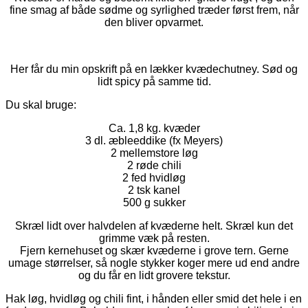
fine smag af både sødme og syrlighed træder først frem, når
den bliver opvarmet.
Her får du min opskrift på en lækker kvædechutney. Sød og
lidt spicy på samme tid.
Du skal bruge:
Ca. 1,8 kg. kvæder
3 dl. æbleeddike (fx Meyers)
2 mellemstore løg
2 røde chili
2 fed hvidløg
2 tsk kanel
500 g sukker
Skræl lidt over halvdelen af kvæderne helt. Skræl kun det
grimme væk på resten.
Fjern kernehuset og skær kvæderne i grove tern. Gerne
umage størrelser, så nogle stykker koger mere ud end andre
og du får en lidt grovere tekstur.
Hak løg, hvidløg og chili fint, i hånden eller smid det hele i en