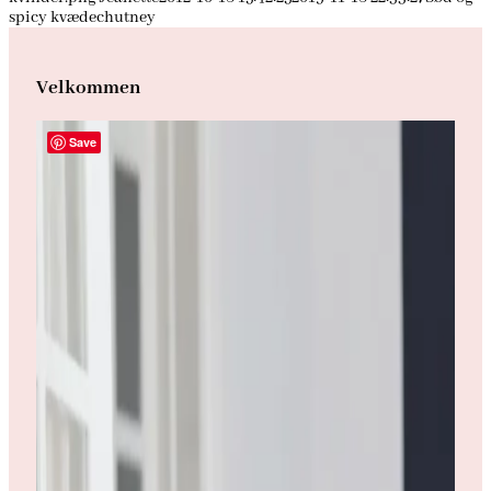
spicy kvædechutney
Velkommen
Save