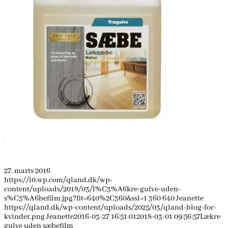
27. marts 2016
https://i0.wp.com/qland.dk/wp-
content/uploads/2018/03/l%C3%A6kre-gulve-uden-
s%C3%A6befilm.jpg?fit=640%2C360&ssl=1
360
640
Jeanette
https://qland.dk/wp-content/uploads/2025/03/qland-blog-for-
kvinder.png
Jeanette
2016-03-27 16:51:01
2018-03-01 09:56:57
Lækre
gulve uden sæbefilm