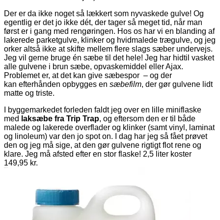
Der er da ikke noget så lækkert som nyvaskede gulve! Og
egentlig er det jo ikke dét, der tager så meget tid, når man
først er i gang med rengøringen. Hos os har vi en blanding af
lakerede parketgulve, klinker og hvidmalede trægulve, og jeg
orker altså ikke at skifte mellem flere slags sæber undervejs.
Jeg vil gerne bruge én sæbe til det hele! Jeg har hidtil vasket
alle gulvene i brun sæbe, opvaskemiddel eller Ajax.
Problemet er, at det kan give sæbespor – og der
kan efterhånden opbygges en
sæbefilm
, der gør gulvene lidt
matte og triste.
I byggemarkedet forleden faldt jeg over en lille miniflaske
med
laksæbe fra Trip Trap
, og eftersom den er til både
malede og lakerede overflader og klinker (samt vinyl, laminat
og linoleum) var den jo spot on. I dag har jeg så fået prøvet
den og jeg må sige, at den gør gulvene rigtigt flot rene og
klare. Jeg må afsted efter en stor flaske! 2,5 liter koster
149,95 kr.