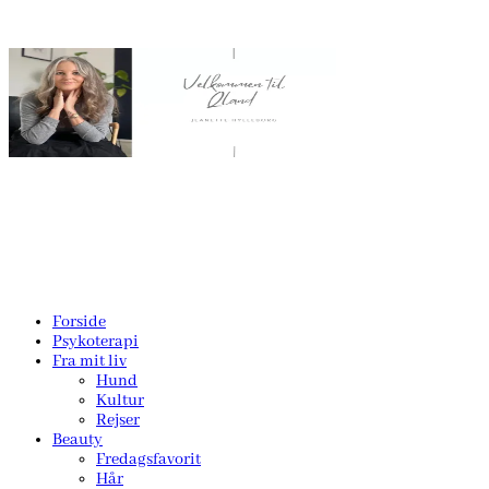
Forside
Psykoterapi
Fra mit liv
Hund
Kultur
Rejser
Beauty
Fredagsfavorit
Hår