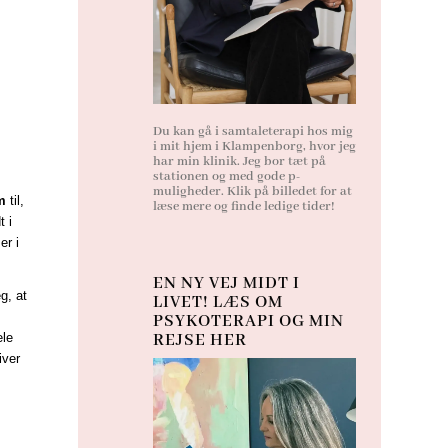
Du kan gå i samtaleterapi hos mig
i mit hjem i Klampenborg, hvor jeg
har min klinik. Jeg bor tæt på
stationen og med gode p-
muligheder. Klik på billedet for at
m
til,
læse mere og finde ledige tider!
t i
er i
EN NY VEJ MIDT I
g, at
LIVET! LÆS OM
PSYKOTERAPI OG MIN
REJSE HER
ele
iver