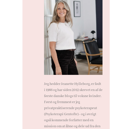
Jeg hedder Jeanette Hylleborg, er født
i 1966 og har siden 2012 skrevet en af de
første danske blogs til voksne kvinder.
Først og fremmest er jeg
privatpraktiserende psykoterapeut
(
Psykoterapi Gentofte
) - og i øvrigt
også kommende forfatter med en
mission om at åbne og dele ud fra den