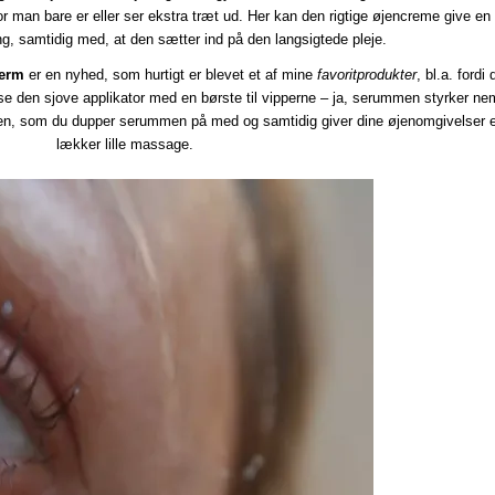
or man bare er eller ser ekstra træt ud. Her kan den rigtige øjencreme give en
ing, samtidig med, at den sætter ind på den langsigtede pleje.
herm
er en nyhed, som hurtigt er blevet et af mine
favoritprodukter
, bl.a. fordi
se den sjove applikator med en børste til vipperne – ja, serummen styrker ne
nden, som du dupper serummen på med og samtidig giver dine øjenomgivelser 
lækker lille massage.