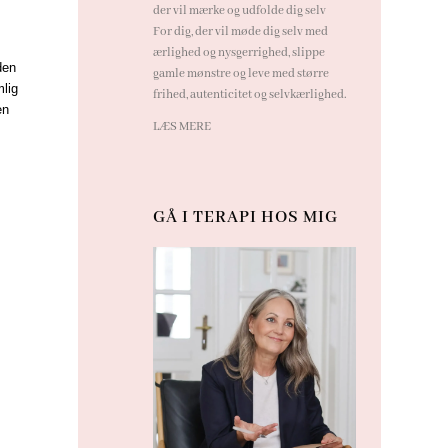
der vil mærke og udfolde dig selv
For dig, der vil møde dig selv med
ærlighed og nysgerrighed, slippe
 den
gamle mønstre og leve med større
mlig
frihed, autenticitet og selvkærlighed.
en
LÆS MERE
GÅ I TERAPI HOS MIG