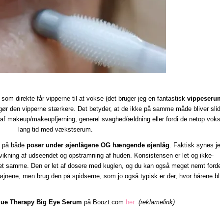
som direkte får vipperne til at vokse (det bruger jeg en fantastisk
vippeseru
gør den vipperne stærkere. Det betyder, at de ikke på samme måde bliver slid
af makeup/makeupfjerning, generel svaghed/ældning eller fordi de netop voks
lang tid med vækstserum.
d på både
poser under øjenlågene OG hængende øjenlåg
. Faktisk synes je
kvikning af udseendet og opstramning af huden. Konsistensen er let og ikke-
t samme. Den er let af dosere med kuglen, og du kan også meget nemt ford
 i øjnene, men brug den på spidserne, som jo også typisk er der, hvor hårene bl
lue Therapy Big Eye Serum
på Boozt.com
her
(reklamelink)