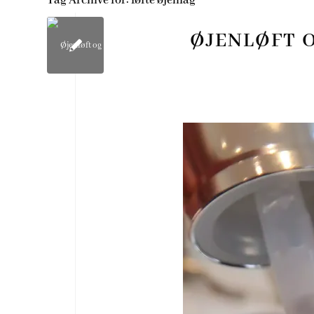
Tag Archive for:
løfte øjenlåg
ØJENLØFT O