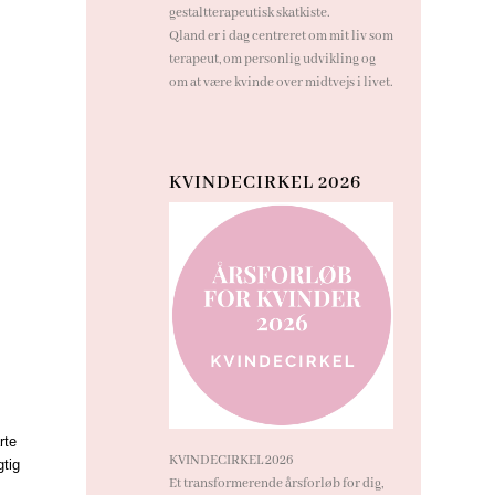
gestaltterapeutisk skatkiste.
Qland er i dag centreret om mit liv som
terapeut, om personlig udvikling og
om at være kvinde over midtvejs i livet.
KVINDECIRKEL 2026
rte
KVINDECIRKEL 2026
gtig
Et transformerende årsforløb for dig,