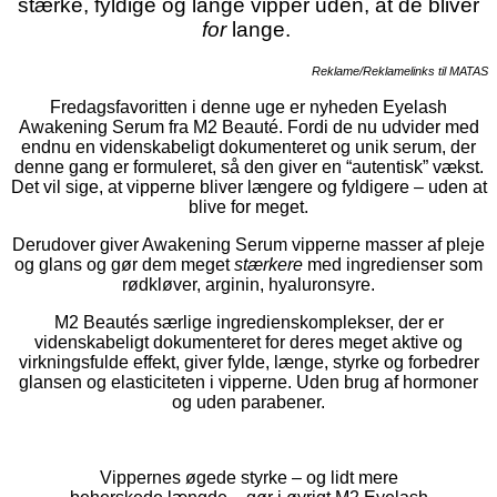
stærke, fyldige og lange vipper uden, at de bliver
for
lange.
Reklame/Reklamelinks til MATAS
Fredagsfavoritten i denne uge er nyheden Eyelash
Awakening Serum fra M2 Beauté. Fordi de nu udvider med
endnu en videnskabeligt dokumenteret og unik serum, der
denne gang er formuleret, så den giver en “autentisk” vækst.
Det vil sige, at vipperne bliver længere og fyldigere – uden at
blive for meget.
Derudover giver Awakening Serum vipperne masser af pleje
og glans og gør dem meget
stærkere
med ingredienser som
rødkløver, arginin, hyaluronsyre.
M2 Beautés særlige ingredienskomplekser, der er
videnskabeligt dokumenteret for deres meget aktive og
virkningsfulde effekt, giver fylde, længe, styrke og forbedrer
glansen og elasticiteten i vipperne. Uden brug af hormoner
og uden parabener.
Vippernes øgede styrke – og lidt mere