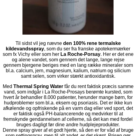
Til sidst vil jeg nævne
den 100% rene termalske
kildevandsspray
, som du ser fra franske apotekermærker
som fx Vichy eller som her
La Roche-Porsay
. Her er det ene
og alene vandet, som gennem det lange, lange rejse
gennem bjergene beriges med en lang række mineraler som
bl.a. calcium, jern, magnesium, kalium, natrium og silicium
samt selen, som virker stærkt antioxidantisk.
Med
Thermal Spring Water
får du rent faktisk præcis samme
vand, som indgår i La Roche-Prosays berømte kursted, som
hvert år behandler 8.000 patienter, herunder mange børn, for
hudproblemer som bl.a. eksem og psoriasis. Det er ikke kun
afkølende og opfriskende på en varm dag eller ved sport, det
er faktisk også PH-balancerende og medvirker til at
fremskynde gendannelsen af cellerne, så det kan med fordel
bruges dagligt før dine andre hudplejeprodukter.
Denne spray giver af et godt hjerte, så den er for våd af bruge
som settingspray, men til alt andet, er det skønt. Prisen gør