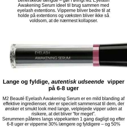
beherskede længde – gør i øvrigt M2 Eyelash
Awakening Serum ideel til brug sammen med
eyelash extentions. Vipperne bliver bedre til at
holde på extentions og væksten bliver ikke så
voldsom, at de nærmest kollapser.
Lange og fyldige,
autentisk udseende
vipper
på 6-8 uger
M2 Beauté Eyelash Awakening Serum er en mild blanding af
effektive ingredienser, der er specielt sammensat til dem, der
ønsker et smukt look med lange, velplejede vipper uden at
risikere, at det bliver “for meget”.
Serummen påføres langs vippekanten 1 gang dagligt og efter
6-8 uger er vipperne 30% længere og fyldigere – og 50%