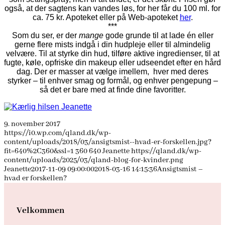
også, at der sagtens kan vandes løs, for her får du 100 ml. for
ca. 75 kr. Apoteket eller på Web-apoteket
her
.
***
Som du ser, er der
mange
gode grunde til at lade én eller
gerne flere mists indgå i din hudpleje eller til almindelig
velvære. Til at styrke din hud, tilføre aktive ingredienser, til at
fugte, køle, opfriske din makeup eller udseendet efter en hård
dag. Der er masser at vælge imellem, hver med deres
styrker – til enhver smag og formål, og enhver pengepung –
så det er bare med at finde dine favoritter.
9. november 2017
https://i0.wp.com/qland.dk/wp-
content/uploads/2018/03/ansigtsmist--hvad-er-forskellen.jpg?
fit=640%2C360&ssl=1
360
640
Jeanette
https://qland.dk/wp-
content/uploads/2025/03/qland-blog-for-kvinder.png
Jeanette
2017-11-09 09:00:00
2018-03-16 14:15:36
Ansigtsmist –
hvad er forskellen?
Velkommen