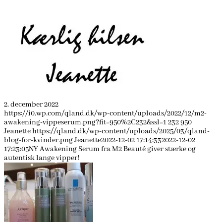
2. december 2022
https://i0.wp.com/qland.dk/wp-content/uploads/2022/12/m2-
awakening-vippeserum.png?fit=950%2C232&ssl=1
232
950
Jeanette
https://qland.dk/wp-content/uploads/2025/03/qland-
blog-for-kvinder.png
Jeanette
2022-12-02 17:14:33
2022-12-02
17:23:05
NY Awakening Serum fra M2 Beauté giver stærke og
autentisk lange vipper!