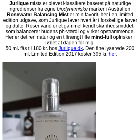
Jurlique
mists er blevet klassikere baseret på naturlige
ingredienser fra egne
biodynamiske
marker i Australien.
Rosewater Balancing Mist
er min favorit, her i en limited
edition udgave, som Jurlique laver hvert år i forskellige farver
og dufte. Rosenvand er et gammel kendt skønhedsmiddel,
som balancerer hudens ph-værdi og virker opstrammende.
Her er det ren natur og en tiltrængt lille
mind-full
opfrisker i
løbet af dagen for mig.
50 ml. fås til 180 kr. hos
Jurlique.dk
. Den fine lyserøde 200
ml. Limited Edition 2017 koster 395 kr.
her
.