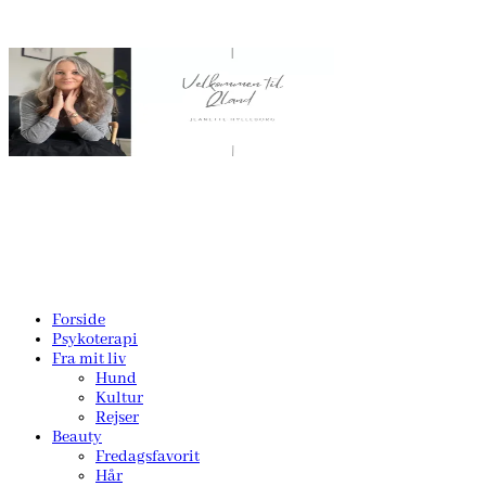
Forside
Psykoterapi
Fra mit liv
Hund
Kultur
Rejser
Beauty
Fredagsfavorit
Hår