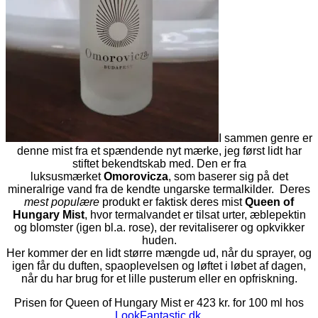
I sammen genre er
denne mist fra et spændende nyt mærke, jeg først lidt har
stiftet bekendtskab med. Den er fra
luksusmærket
Omorovicza
, som baserer sig på det
mineralrige vand fra de kendte ungarske termalkilder. Deres
mest populære
produkt er faktisk deres mist
Queen of
Hungary Mist
, hvor termalvandet er tilsat urter, æblepektin
og blomster (igen bl.a. rose), der revitaliserer og opkvikker
huden.
Her kommer der en lidt større mængde ud, når du sprayer, og
igen får du duften, spaoplevelsen og løftet i løbet af dagen,
når du har brug for et lille pusterum eller en opfriskning.
Prisen for Queen of Hungary Mist er 423 kr. for 100 ml hos
LookFantastic.dk
.