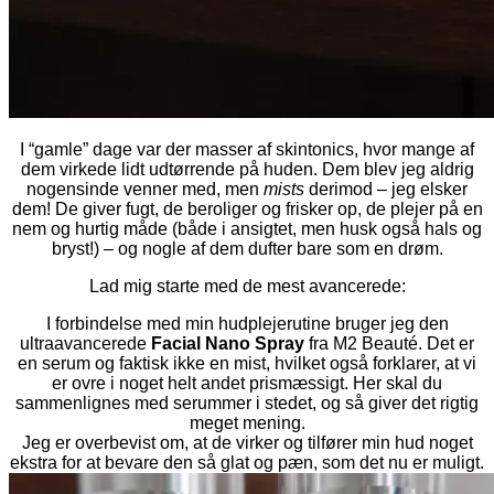
I “gamle” dage var der masser af skintonics, hvor mange af
dem virkede lidt udtørrende på huden. Dem blev jeg aldrig
nogensinde venner med, men
mists
derimod – jeg elsker
dem! De giver fugt, de beroliger og frisker op, de plejer på en
nem og hurtig måde (både i ansigtet, men husk også hals og
bryst!) – og nogle af dem dufter bare som en drøm.
Lad mig starte med de mest avancerede:
I forbindelse med min hudplejerutine bruger jeg den
ultraavancerede
Facial Nano Spray
fra M2 Beauté. Det er
en serum og faktisk ikke en mist, hvilket også forklarer, at vi
er ovre i noget helt andet prismæssigt. Her skal du
sammenlignes med serummer i stedet, og så giver det rigtig
meget mening.
Jeg er overbevist om, at de virker og tilfører min hud noget
ekstra for at bevare den så glat og pæn, som det nu er muligt.