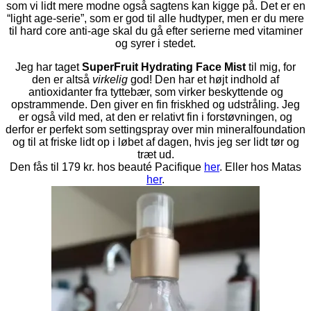
som vi lidt mere modne også sagtens kan kigge på. Det er en
“light age-serie”, som er god til alle hudtyper, men er du mere
til hard core anti-age skal du gå efter serierne med vitaminer
og syrer i stedet.
Jeg har taget
SuperFruit Hydrating Face Mist
til mig, for
den er altså
virkelig
god! Den har et højt indhold af
antioxidanter fra tyttebær, som virker beskyttende og
opstrammende. Den giver en fin friskhed og udstråling. Jeg
er også vild med, at den er relativt fin i forstøvningen, og
derfor er perfekt som settingspray over min mineralfoundation
og til at friske lidt op i løbet af dagen, hvis jeg ser lidt tør og
træt ud.
Den fås til 179 kr. hos beauté Pacifique
her
. Eller hos Matas
her
.