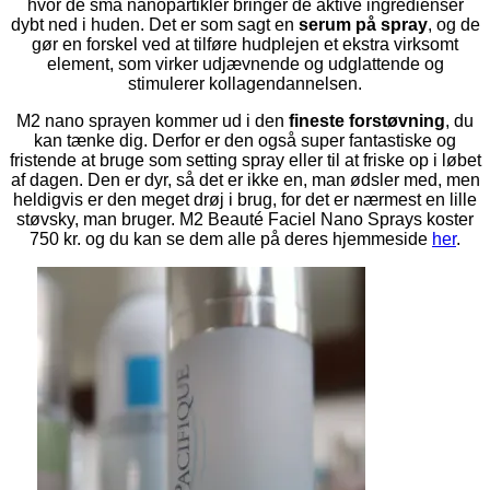
hvor de små nanopartikler bringer de aktive ingredienser
dybt ned i huden. Det er som sagt en
serum på spray
, og de
gør en forskel ved at tilføre hudplejen et ekstra virksomt
element, som virker udjævnende og udglattende og
stimulerer kollagendannelsen.
M2 nano sprayen kommer ud i den
fineste forstøvning
, du
kan tænke dig. Derfor er den også super fantastiske og
fristende at bruge som setting spray eller til at friske op i løbet
af dagen. Den er dyr, så det er ikke en, man ødsler med, men
heldigvis er den meget drøj i brug, for det er nærmest en lille
støvsky, man bruger. M2 Beauté Faciel Nano Sprays koster
750 kr. og du kan se dem alle på deres hjemmeside
her
.