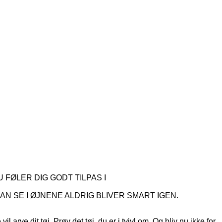
 FØLER DIG GODT TILPAS I
AN SE I ØJNENE ALDRIG BLIVER SMART IGEN.
l arve dit tøj. Prøv det tøj, du er i tvivl om. Og bliv nu ikke for