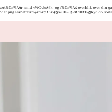
p-sort%C3%A9r-smid-v%C3%A6k--og-f%C3%A5-overblik-over-din-ga
inder.png
Jeanette
2014-01-07 18:04:56
2018-03-01 10:11:43
Ryd op, sort