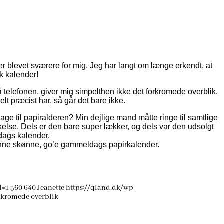
er blevet sværere for mig. Jeg har langt om længe erkendt, at
k kalender!
på telefonen, giver mig simpelthen ikke det forkromede overblik.
lt præcist har, så går det bare ikke.
bage til papiralderen? Min dejlige mand måtte ringe til samtlige
skelse. Dels er den bare super lækker, og dels var den udsolgt
dags kalender.
e denne skønne, go’e gammeldags papirkalender.
l=1
360
640
Jeanette
https://qland.dk/wp-
orkromede overblik