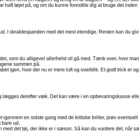
r haft tøjet på, og om du kunne forestille dig at bruge det inden 
r ud. I skraldespanden med det mest elendige. Resten kan du giv
 det, som du alligevel allerhelst vil gå med. Tænk over, hvor m
tingene sammen på.
 igen, hvor der nu er mere luft og overblik. Et godt trick er også
 lægges derefter væk. Det kan være i en opbevaringskasse eller 
t igennem en sidste gang med de kritiske briller, prøv eventuelt t
 bare ud.
en med det tøj, der ikke er i sæson. Så kan du vurdere det, når