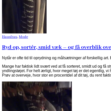
Hausfrau
,
Mode
Ryd op, sortér, smid væk – og få overblik ov
Nytår er ofte tid til oprydning og målsætninger af forskellig 
Mange har faktisk lidt svært ved at få sorteret, smidt ud og f
yndlingstøjet. For helt ærligt, hvor meget tøj er det egentlig, vi 
Prøv at overveje, hvor stor en procentdel af dit tøj, du rent fak