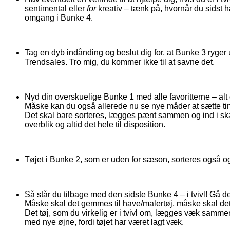
sentimental eller
for
kreativ – tænk på, hvornår du sidst ha
omgang i Bunke 4.
Tag en dyb indånding og beslut dig for, at Bunke 3 ryge
Trendsales. Tro mig, du kommer ikke til at savne det.
Nyd din overskuelige Bunke 1 med alle favoritterne – alt
Måske kan du også allerede nu se nye måder at sætte 
Det skal bare sorteres, lægges pænt sammen og ind i skabet
overblik og altid det hele til disposition.
Tøjet i Bunke 2, som er uden for sæson, sorteres også og
Så står du tilbage med den sidste Bunke 4 – i tvivl! Gå de
Måske skal det gemmes til have/malertøj, måske skal det
Det tøj, som du virkelig er i tvivl om, lægges væk samm
med nye øjne, fordi tøjet har været lagt væk.