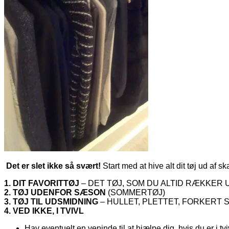
Det er slet ikke så svært!
Start med at hive alt dit tøj ud af s
1. DIT FAVORITTØJ
– DET TØJ, SOM DU ALTID RÆKKER 
2. TØJ UDENFOR SÆSON
(SOMMERTØJ)
3. TØJ TIL UDSMIDNING
– HULLET, PLETTET, FORKERT 
4. VED IKKE, I TVIVL
Hav eventuelt en veninde til at hjælpe dig, hvis du er i tvi