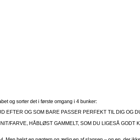
kabet og sorter det i første omgang i 4 bunker:
UD EFTER OG SOM BARE PASSER PERFEKT TIL DIG OG DU
SNIT/FARVE, HÅBLØST GAMMELT, SOM DU LIGESÅ GODT K
vl. Men helst en nøgtern og ærlig en af slagsen – og en, der ikke vi