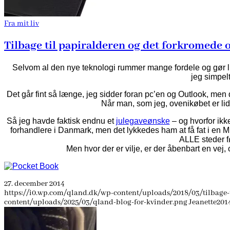
Fra mit liv
Tilbage til papiralderen og det forkromede 
Selvom al den nye teknologi rummer mange fordele og gør live
jeg simpel
Det går fint så længe, jeg sidder foran pc’en og Outlook, men d
Når man, som jeg, ovenikøbet er lidt
Så jeg havde faktisk endnu et
julegaveønske
– og hvorfor ikke
forhandlere i Danmark, men det lykkedes ham at få fat i en Mu
ALLE steder f
Men hvor der er vilje, er der åbenbart en vej
27. december 2014
https://i0.wp.com/qland.dk/wp-content/uploads/2018/03/tilbage-
content/uploads/2025/03/qland-blog-for-kvinder.png
Jeanette
2014