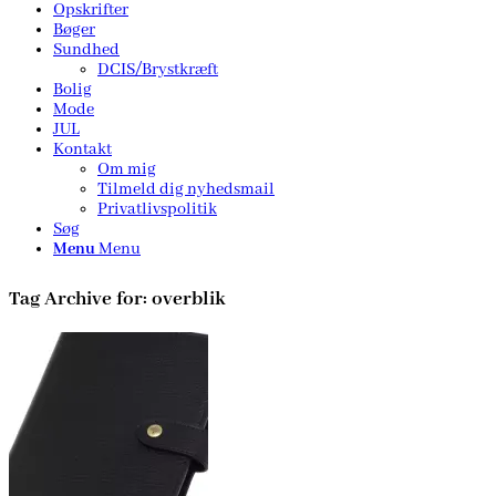
Opskrifter
Bøger
Sundhed
DCIS/Brystkræft
Bolig
Mode
JUL
Kontakt
Om mig
Tilmeld dig nyhedsmail
Privatlivspolitik
Søg
Menu
Menu
Tag Archive for:
overblik