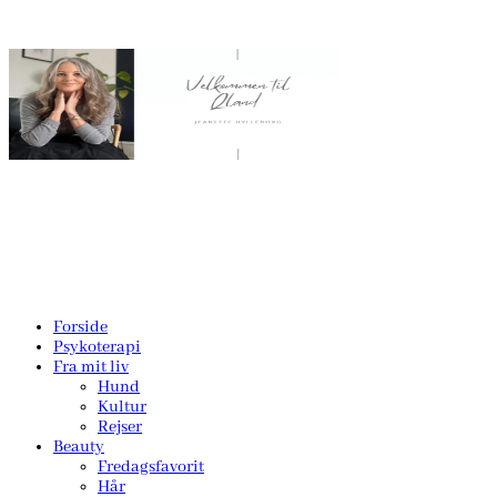
Forside
Psykoterapi
Fra mit liv
Hund
Kultur
Rejser
Beauty
Fredagsfavorit
Hår