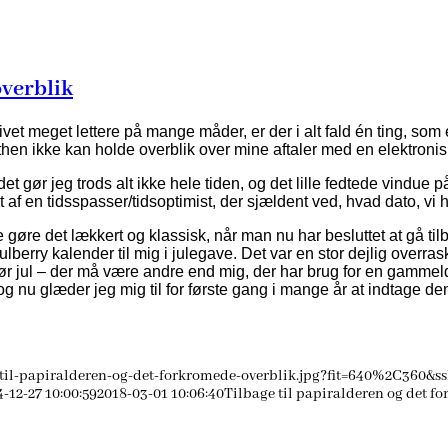
overblik
t meget lettere på mange måder, er der i alt fald én ting, som 
then ikke kan holde overblik over mine aftaler med en elektronis
et gør jeg trods alt ikke hele tiden, og det lille fedtede vindue 
 af en tidsspasser/tidsoptimist, der sjældent ved, hvad dato, vi he
 gøre det lækkert og klassisk, når man nu har besluttet at gå til
lberry kalender til mig i julegave. Det var en stor dejlig overra
ør jul – der må være andre end mig, der har brug for en gammel
, og nu glæder jeg mig til for første gang i mange år at indtag
til-papiralderen-og-det-forkromede-overblik.jpg?fit=640%2C360&ss
-12-27 10:00:59
2018-03-01 10:06:40
Tilbage til papiralderen og det f