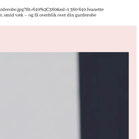
rderobe.jpg?fit=640%2C360&ssl=1
360
640
Jeanette
ér, smid væk – og få overblik over din garderobe