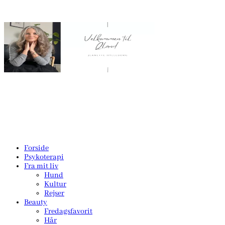
Forside
Psykoterapi
Fra mit liv
Hund
Kultur
Rejser
Beauty
Fredagsfavorit
Hår