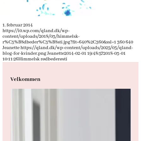
1. februar 2014
https://i0.wp.com/qland.dk/wp-
content/uploads/2018/03/himmelsk-
r%C3%B8dbeder%C3%B8sti.jpg?fit=640%2C360&ssl=1
360
640
Jeanette
https://qland.dk/wp-content/uploads/2025/03/qland-
blog-for-kvinder.png
Jeanette
2014-02-01 19:48:57
2018-03-01
10:11:26
Himmelsk rødbederøsti
Velkommen