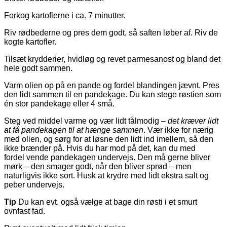
Forkog kartoflerne i ca. 7 minutter.
Riv rødbederne og pres dem godt, så saften løber af. Riv de
kogte kartofler.
Tilsæt krydderier, hvidløg og revet parmesanost og bland det
hele godt sammen.
Varm olien op på en pande og fordel blandingen jævnt. Pres
den lidt sammen til en pandekage. Du kan stege røstien som
én stor pandekage eller 4 små.
Steg ved middel varme og vær lidt tålmodig –
det kræver lidt
at få pandekagen til at hænge sammen
. Vær ikke for nærig
med olien, og sørg for at løsne den lidt ind imellem, så den
ikke brænder på. Hvis du har mod på det, kan du med
fordel vende pandekagen undervejs. Den må gerne bliver
mørk – den smager godt, når den bliver sprød – men
naturligvis ikke sort. Husk at krydre med lidt ekstra salt og
peber undervejs.
Tip
Du kan evt. også vælge at bage din røsti i et smurt
ovnfast fad.