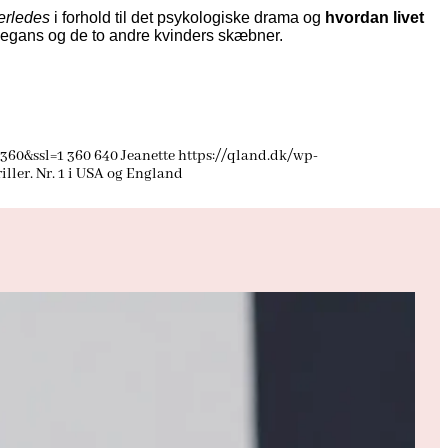
erledes
i forhold til det psykologiske drama og
hvordan livet
r Megans og de to andre kvinders skæbner.
C360&ssl=1
360
640
Jeanette
https://qland.dk/wp-
iller. Nr. 1 i USA og England