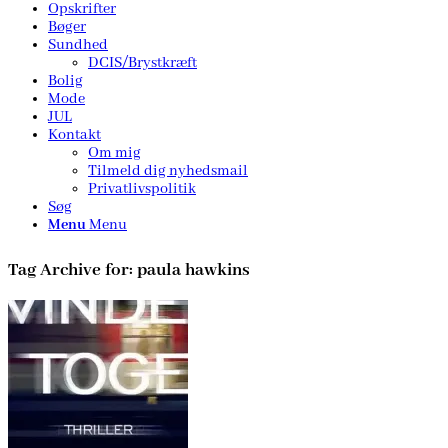
Opskrifter
Bøger
Sundhed
DCIS/Brystkræft
Bolig
Mode
JUL
Kontakt
Om mig
Tilmeld dig nyhedsmail
Privatlivspolitik
Søg
Menu
Menu
Tag Archive for:
paula hawkins