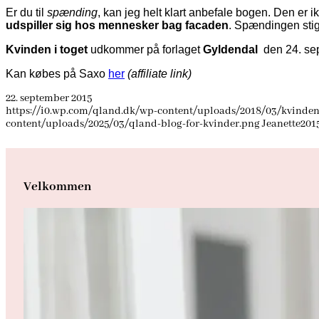
Er du til
spænding
, kan jeg helt klart anbefale bogen. Den er 
udspiller sig hos mennesker bag facaden
. Spændingen stige
Kvinden i toget
udkommer på forlaget
Gyldendal
den 24. se
Kan købes på Saxo
her
(affiliate link)
22. september 2015
https://i0.wp.com/qland.dk/wp-content/uploads/2018/03/kvinden-i
content/uploads/2025/03/qland-blog-for-kvinder.png
Jeanette
2015
Velkommen