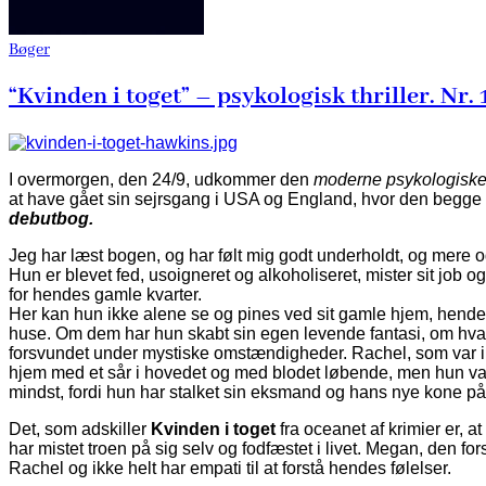
Bøger
“Kvinden i toget” – psykologisk thriller. Nr.
I overmorgen, den 24/9, udkommer den
moderne psykologiske 
at have gået sin sejrsgang i USA og England, hvor den begge st
debutbog.
Jeg har læst bogen, og har følt mig godt underholdt, og mere og 
Hun er blevet fed, usoigneret og alkoholiseret, mister sit job 
for hendes gamle kvarter.
Her kan hun ikke alene se og pines ved sit gamle hjem, hendes
huse. Om dem har hun skabt sin egen levende fantasi, om hvad
forsvundet under mystiske omstændigheder. Rachel, som var i k
hjem med et sår i hovedet og med blodet løbende, men hun var s
mindst, fordi hun har stalket sin eksmand og hans nye kone p
Det, som adskiller
Kvinden i toget
fra oceanet af krimier er, 
har mistet troen på sig selv og fodfæstet i livet. Megan, den
Rachel og ikke helt har empati til at forstå hendes følelser.