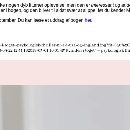
ikke nogen dyb litterær oplevelse, men den er
interessant og and
r i bogen, og den bliver til sidst svær at slippe, før du kende
ptember. Du kan læse et uddrag af bogen
her
.
-toget--psykologisk-thriller-nr-1-i-usa-og-england.jpg?fit=640%2
-09-22 12:41:18
2018-03-01 10:01:45
“Kvinden i toget” – psykologisk thr