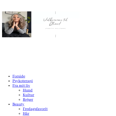
Forside
Psykoterapi
Fra mit liv
Hund
Kultur
Rejser
Beauty
Fredagsfavorit
Hår