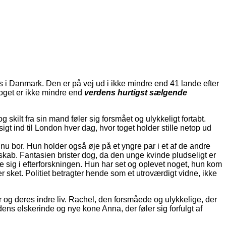
 i Danmark. Den er på vej ud i ikke mindre end 41 lande efter
toget er ikke mindre end
verdens hurtigst sælgende
skilt fra sin mand føler sig forsmået og ulykkeligt fortabt.
gt ind til London hver dag, hvor toget holder stille netop ud
u bor. Hun holder også øje på et yngre par i et af de andre
kab. Fantasien brister dog, da den unge kvinde pludseligt er
 sig i efterforskningen. Hun har set og oplevet noget, hun kom
sket. Politiet betragter hende som et utroværdigt vidne, ikke
r og deres indre liv. Rachel, den forsmåede og ulykkelige, der
ns elskerinde og nye kone Anna, der føler sig forfulgt af