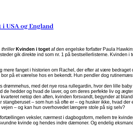
 1 i USA og England
thriller
Kvinden i toget
af den engelske forfatter Paula Hawkins
eder gik direkte ind som nr. 1 på bestsellerlisterne. Kvinden i 
mere fanget i historien om Rachel, der efter at være bedraget og 
og bor på et værelse hos en bekendt. Hun pendler dog rutinemæssi
 drømmehus, med det nye rosa rullegardin, hvor den lille baby n
 de hedder og hvad de laver, og om deres perfekte liv og ægtes
varteret netop den aften, kvinden forsvandt, begynder at blande
tangberuset – som hun så ofte er – og husker ikke, hvad der er 
å vejen – og kan hun overhovedet længere stole på sig selv?
at fortællingen veksler, nærmest i dagbogsform, mellem tre kvinde
 forsvundne kvinde og hendes indre dæmoner. Og endelig eksmande