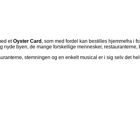
med et
Oyster Card
, som med fordel kan bestilles hjemmefra i f
s og nyde byen, de mange forskellige mennesker, restauranterne, b
tauranterne, stemningen og en enkelt musical er i sig selv det hele