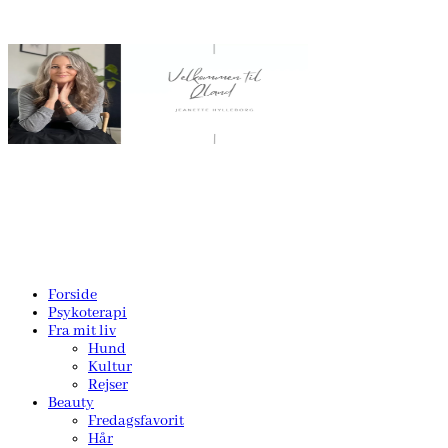
Forside
Psykoterapi
Fra mit liv
Hund
Kultur
Rejser
Beauty
Fredagsfavorit
Hår