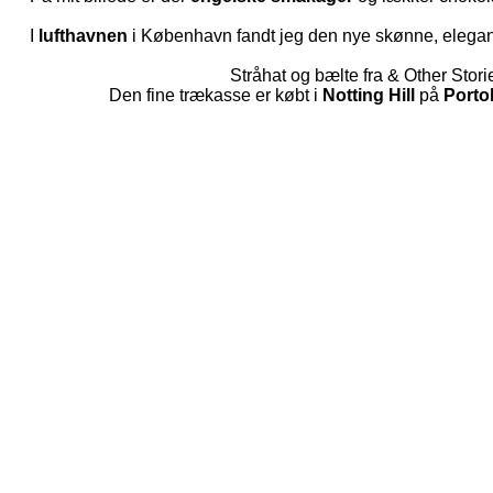
I
lufthavnen
i København fandt jeg den nye skønne, elegan
Stråhat og bælte fra & Other Stori
Den fine trækasse er købt i
Notting Hill
på
Porto