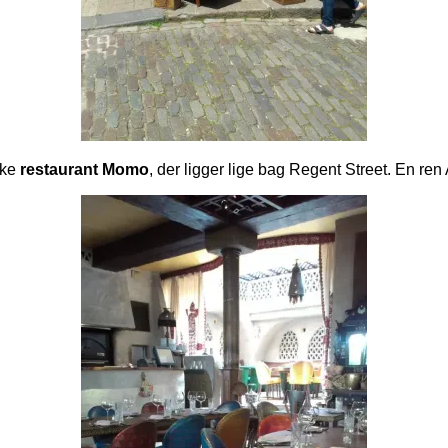
ske
restaurant Momo
, der ligger lige bag Regent Street. En re