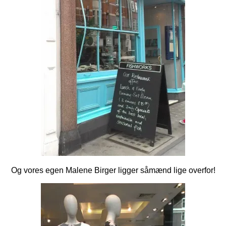
Og vores egen Malene Birger ligger såmænd lige overfor!