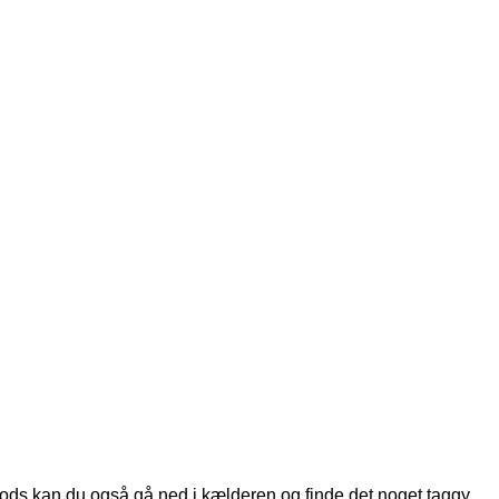
arrods kan du også gå ned i kælderen og finde det noget taggy