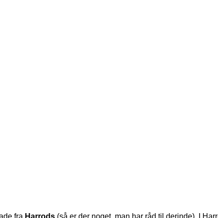
ade fra
Harrods
(så er der noget, man har råd til derinde). I H