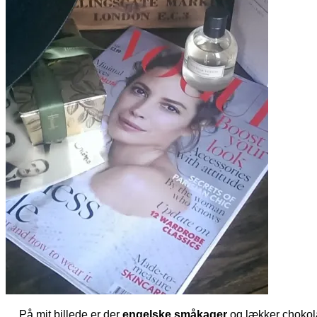
På mit billede er der
engelske småkager
og lækker chokol