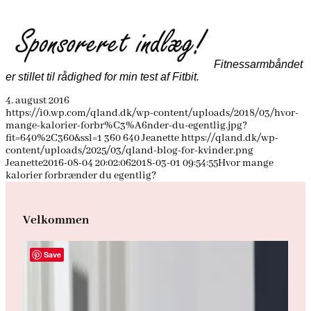
Fitnessarmbåndet
er stillet til rådighed for min test af Fitbit.
4. august 2016
https://i0.wp.com/qland.dk/wp-content/uploads/2018/03/hvor-
mange-kalorier-forbr%C3%A6nder-du-egentlig.jpg?
fit=640%2C360&ssl=1
360
640
Jeanette
https://qland.dk/wp-
content/uploads/2025/03/qland-blog-for-kvinder.png
Jeanette
2016-08-04 20:02:06
2018-03-01 09:54:55
Hvor mange
kalorier forbrænder du egentlig?
Velkommen
Save