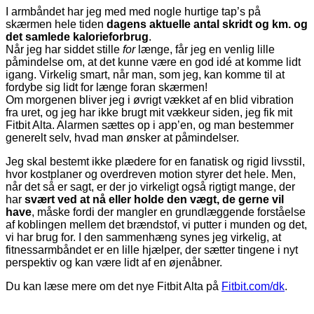
I armbåndet har jeg med med nogle hurtige tap’s på
skærmen hele tiden
dagens aktuelle antal skridt og km. og
det samlede kalorieforbrug
.
Når jeg har siddet stille
for
længe, får jeg en venlig lille
påmindelse om, at det kunne være en god idé at komme lidt
igang. Virkelig smart, når man, som jeg, kan komme til at
fordybe sig lidt for længe foran skærmen!
Om morgenen bliver jeg i øvrigt vækket af en blid vibration
fra uret, og jeg har ikke brugt mit vækkeur siden, jeg fik mit
Fitbit Alta. Alarmen sættes op i app’en, og man bestemmer
generelt selv, hvad man ønsker at påmindelser.
Jeg skal bestemt ikke plædere for en fanatisk og rigid livsstil,
hvor kostplaner og overdreven motion styrer det hele. Men,
når det så er sagt, er der jo virkeligt også rigtigt mange, der
har
svært ved at nå eller holde den vægt, de gerne vil
have
, måske fordi der mangler en grundlæggende forståelse
af koblingen mellem det brændstof, vi putter i munden og det,
vi har brug for. I den sammenhæng synes jeg virkelig, at
fitnessarmbåndet er en lille hjælper, der sætter tingene i nyt
perspektiv og kan være lidt af en øjenåbner.
Du kan læse mere om det nye Fitbit Alta på
Fitbit.com/dk
.