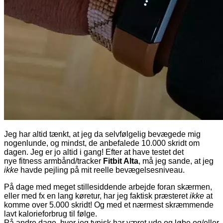
Jeg har altid tænkt, at jeg da selvfølgelig bevægede mig
nogenlunde, og mindst, de anbefalede 10.000 skridt om
dagen. Jeg er jo altid i gang! Efter at have testet det
nye fitness armbånd/tracker
Fitbit Alta
, må jeg sande, at jeg
ikke
havde pejling på mit reelle bevægelsesniveau.
På dage med meget stillesiddende arbejde foran skærmen,
eller med fx en lang køretur, har jeg faktisk præsteret
ikke
at
komme over 5.000 skridt! Og med et nærmest skræmmende
lavt kalorieforbrug til følge.
På andre dage, hvor jeg typisk har været ude og løbe og/eller