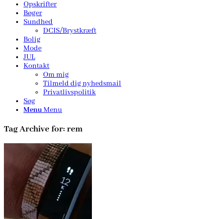
Opskrifter
Bøger
Sundhed
DCIS/Brystkræft
Bolig
Mode
JUL
Kontakt
Om mig
Tilmeld dig nyhedsmail
Privatlivspolitik
Søg
Menu
Menu
Tag Archive for:
rem