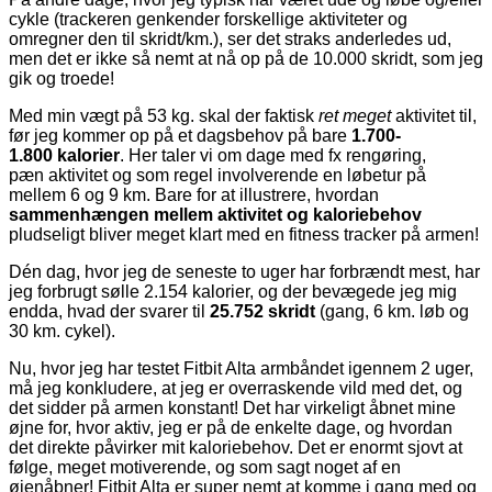
cykle (trackeren genkender forskellige aktiviteter og
omregner den til skridt/km.), ser det straks anderledes ud,
men det er ikke så nemt at nå op på de 10.000 skridt, som jeg
gik og troede!
Med min vægt på 53 kg. skal der faktisk
ret meget
aktivitet til,
før jeg kommer op på et dagsbehov på bare
1.700-
1.800 kalorier
. Her taler vi om dage med fx rengøring,
pæn aktivitet og som regel involverende en løbetur på
mellem 6 og 9 km. Bare for at illustrere, hvordan
sammenhængen mellem aktivitet og kaloriebehov
pludseligt bliver meget klart med en fitness tracker på armen!
Dén dag, hvor jeg de seneste to uger har forbrændt mest, har
jeg forbrugt sølle 2.154 kalorier, og der bevægede jeg mig
endda, hvad der svarer til
25.752 skridt
(gang, 6 km. løb og
30 km. cykel).
Nu, hvor jeg har testet Fitbit Alta armbåndet igennem 2 uger,
må jeg konkludere, at jeg er overraskende vild med det, og
det sidder på armen konstant! Det har virkeligt åbnet mine
øjne for, hvor aktiv, jeg er på de enkelte dage, og hvordan
det direkte påvirker mit kaloriebehov. Det er enormt sjovt at
følge, meget motiverende, og som sagt noget af en
øjenåbner! Fitbit Alta er super nemt at komme i gang med og