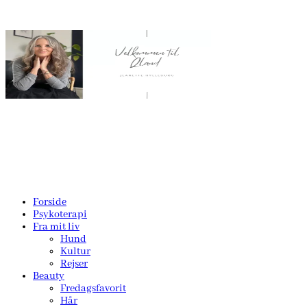
Forside
Psykoterapi
Fra mit liv
Hund
Kultur
Rejser
Beauty
Fredagsfavorit
Hår