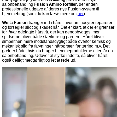
salonbehandling
Fusion Amino Refiller
, der er den
professionelle udgave af deres nye Fusion-system til
hjemmebrug (som du kan læse mere om
her
).
Wella Fusion
trænger ind i håret, hvor aminosyrer reparerer
og forsegler slidt og skadet hår. Det er klart, at der er grænser
for,
hvor
ødelagte hårstrå, der kan genopbygges, men
spidserne bliver både stærkere og pænere. Håret bliver
simpelthen mere modstandsdygtigt både overfor kemisk og
mekanisk slid fra farvninger, hårbørster, føntørring m.v. Det
gælder både, hvis du bruger hjemmeprodukterne eller får en
salonbehandling. Udover at styrke indefra, så bliver håret
også dejligt medgørligt og let at rede ud.