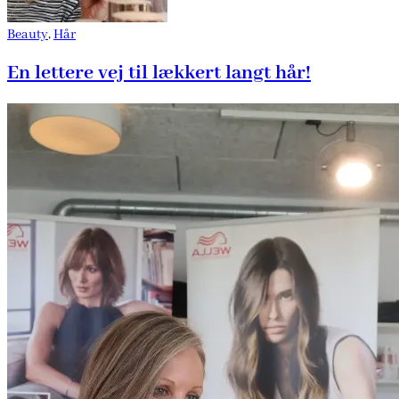
Beauty
,
Hår
En lettere vej til lækkert langt hår!