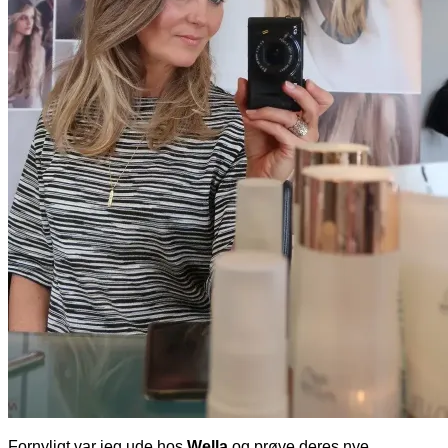
Fornyligt var jeg ude hos
Wella
og prøve deres nye