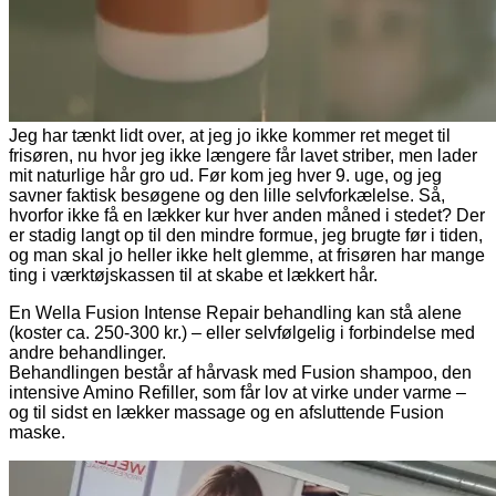
Jeg har tænkt lidt over, at jeg jo ikke kommer ret meget til
frisøren, nu hvor jeg ikke længere får lavet striber, men lader
mit naturlige hår gro ud. Før kom jeg hver 9. uge, og jeg
savner faktisk besøgene og den lille selvforkælelse. Så,
hvorfor ikke få en lækker kur hver anden måned i stedet? Der
er stadig langt op til den mindre formue, jeg brugte før i tiden,
og man skal jo heller ikke helt glemme, at frisøren har mange
ting i værktøjskassen til at skabe et lækkert hår.
En Wella Fusion Intense Repair behandling kan stå alene
(koster ca. 250-300 kr.) – eller selvfølgelig i forbindelse med
andre behandlinger.
Behandlingen består af hårvask med Fusion shampoo, den
intensive Amino Refiller, som får lov at virke under varme –
og til sidst en lækker massage og en afsluttende Fusion
maske.