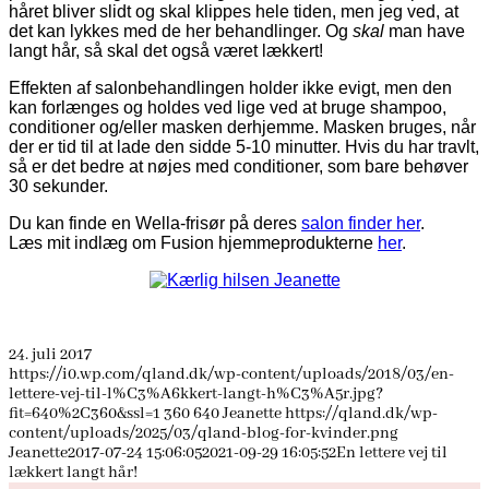
håret bliver slidt og skal klippes hele tiden, men jeg ved, at
det kan lykkes med de her behandlinger. Og
skal
man have
langt hår, så skal det også været lækkert!
Effekten af salonbehandlingen holder ikke evigt, men den
kan forlænges og holdes ved lige ved at bruge shampoo,
conditioner og/eller masken derhjemme. Masken bruges, når
der er tid til at lade den sidde 5-10 minutter. Hvis du har travlt,
så er det bedre at nøjes med conditioner, som bare behøver
30 sekunder.
Du kan finde en Wella-frisør på deres
salon finder her
.
Læs mit indlæg om Fusion hjemmeprodukterne
her
.
24. juli 2017
https://i0.wp.com/qland.dk/wp-content/uploads/2018/03/en-
lettere-vej-til-l%C3%A6kkert-langt-h%C3%A5r.jpg?
fit=640%2C360&ssl=1
360
640
Jeanette
https://qland.dk/wp-
content/uploads/2025/03/qland-blog-for-kvinder.png
Jeanette
2017-07-24 15:06:05
2021-09-29 16:05:52
En lettere vej til
lækkert langt hår!