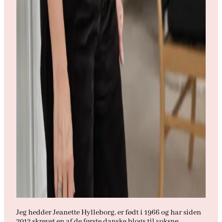
Jeg hedder Jeanette Hylleborg, er født i 1966 og har siden
2012 skrevet en af de første danske blogs til voksne