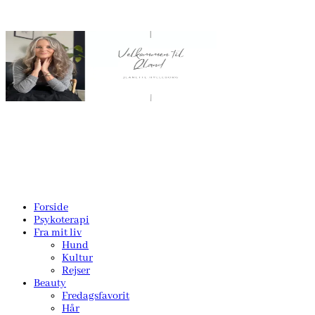
Forside
Psykoterapi
Fra mit liv
Hund
Kultur
Rejser
Beauty
Fredagsfavorit
Hår