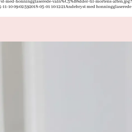
yst-med-honningglaserede-valn%C3%B8dder-til-mortens-aften.jpg
3-11-10 09:02:39
2018-03-01 10:12:21
Andebryst med honningglaserede v