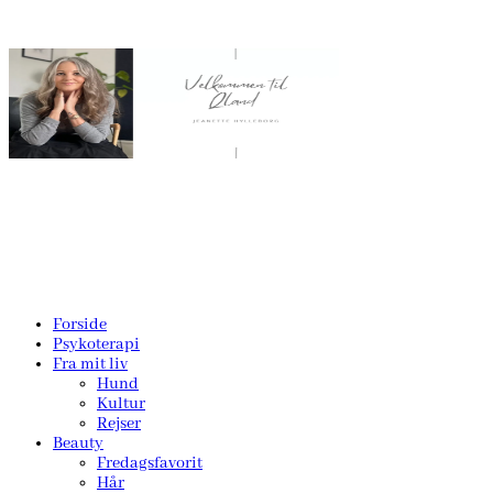
Forside
Psykoterapi
Fra mit liv
Hund
Kultur
Rejser
Beauty
Fredagsfavorit
Hår