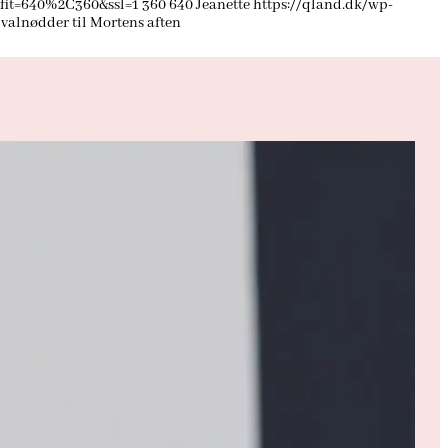
?fit=640%2C360&ssl=1
360
640
Jeanette
https://qland.dk/wp-
alnødder til Mortens aften