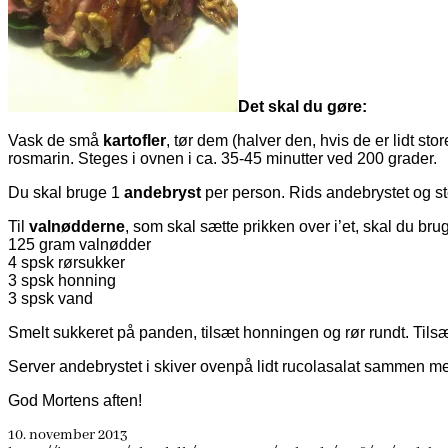
Det skal du gøre:
Vask de små
kartofler
, tør dem (halver den, hvis de er lidt st
rosmarin. Steges i ovnen i ca. 35-45 minutter ved 200 grader.
Du skal bruge 1
andebryst
per person. Rids andebrystet og st
Til
valnødderne
, som skal sætte prikken over i’et, skal du brug
125 gram valnødder
4 spsk rørsukker
3 spsk honning
3 spsk vand
Smelt sukkeret på panden, tilsæt honningen og rør rundt. Tilsæ
Server andebrystet i skiver ovenpå lidt rucolasalat sammen m
God Mortens aften!
10. november 2013