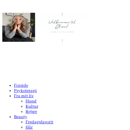
Forside
Psykoterapi
Fra mit liv
Hund
Kultur
Rejser
Beauty
Fredagsfavorit
Hår