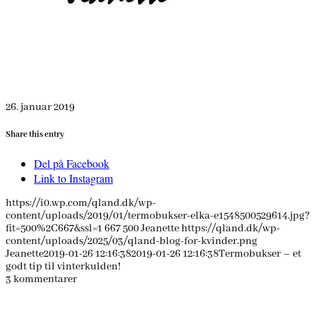
26. januar 2019
Share this entry
Del på Facebook
Link to Instagram
https://i0.wp.com/qland.dk/wp-
content/uploads/2019/01/termobukser-elka-e1548500529614.jpg?
fit=500%2C667&ssl=1
667
500
Jeanette
https://qland.dk/wp-
content/uploads/2025/03/qland-blog-for-kvinder.png
Jeanette
2019-01-26 12:16:38
2019-01-26 12:16:38
Termobukser – et
godt tip til vinterkulden!
3
kommentarer