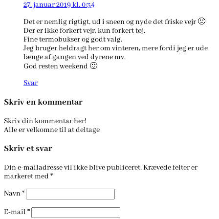
27. januar 2019 kl. 0:34
Det er nemlig rigtigt, ud i sneen og nyde det friske vejr 🙂
Der er ikke forkert vejr, kun forkert tøj.
Fine termobukser og godt valg.
Jeg bruger heldragt her om vinteren, mere fordi jeg er ude
længe af gangen ved dyrene mv.
God resten weekend 🙂
Svar
Skriv en kommentar
Skriv din kommentar her!
Alle er velkomne til at deltage
Skriv et svar
Din e-mailadresse vil ikke blive publiceret.
Krævede felter er
markeret med
*
Navn
*
E-mail
*