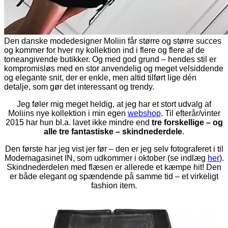
Den danske modedesigner Moliin får større og større succes
og kommer for hver ny kollektion ind i flere og flere af de
toneangivende butikker. Og med god grund – hendes stil er
kompromisløs med en stor anvendelig og meget velsiddende
og elegante snit, der er enkle, men altid tilført lige dén
detalje, som gør det interessant og trendy.
Jeg føler mig meget heldig, at jeg har et stort udvalg af
Moliins nye kollektion i min egen
webshop
. Til efterår/vinter
2015 har hun bl.a. lavet ikke mindre end
tre forskellige – og
alle tre fantastiske – skindnederdele
.
Den første har jeg vist jer før – den er jeg selv fotograferet i til
Modemagasinet IN, som udkommer i oktober (se indlæg
her
).
Skindnederdelen med flæsen er allerede et kæmpe hit! Den
er både elegant og spændende på samme tid – et virkeligt
fashion item.