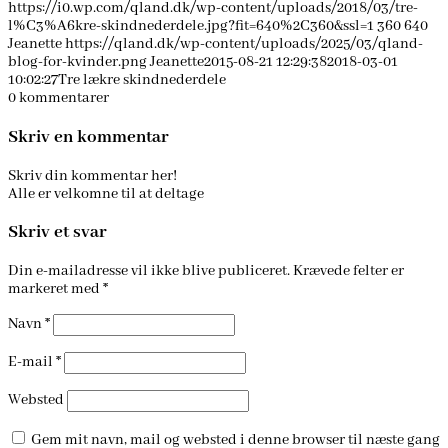
https://i0.wp.com/qland.dk/wp-content/uploads/2018/03/tre-
l%C3%A6kre-skindnederdele.jpg?fit=640%2C360&ssl=1
360
640
Jeanette
https://qland.dk/wp-content/uploads/2025/03/qland-
blog-for-kvinder.png
Jeanette
2015-08-21 12:29:38
2018-03-01
10:02:27
Tre lækre skindnederdele
0
kommentarer
Skriv en kommentar
Skriv din kommentar her!
Alle er velkomne til at deltage
Skriv et svar
Din e-mailadresse vil ikke blive publiceret.
Krævede felter er
markeret med
*
Navn
*
E-mail
*
Websted
Gem mit navn, mail og websted i denne browser til næste gang