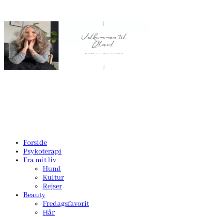
Forside
Psykoterapi
Fra mit liv
Hund
Kultur
Rejser
Beauty
Fredagsfavorit
Hår