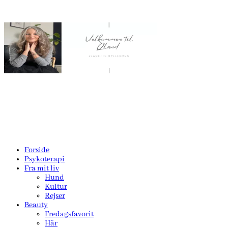
Forside
Psykoterapi
Fra mit liv
Hund
Kultur
Rejser
Beauty
Fredagsfavorit
Hår