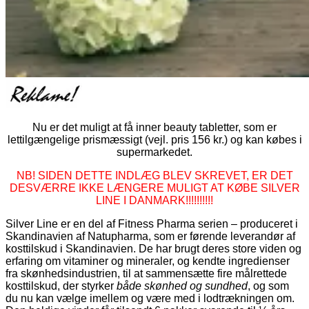
Nu er det muligt at få inner beauty tabletter, som er
lettilgængelige prismæssigt (vejl. pris 156 kr.) og kan købes i
supermarkedet.
NB! SIDEN DETTE INDLÆG BLEV SKREVET, ER DET
DESVÆRRE IKKE LÆNGERE MULIGT AT KØBE SILVER
LINE I DANMARK!!!!!!!!!!
Silver Line er en del af Fitness Pharma serien – produceret i
Skandinavien af Natupharma, som er førende leverandør af
kosttilskud i Skandinavien. De har brugt deres store viden og
erfaring om vitaminer og mineraler, og kendte ingredienser
fra skønhedsindustrien, til at sammensætte fire målrettede
kosttilskud, der styrker
både skønhed og sundhed
, og som
du nu kan vælge imellem og være med i lodtrækningen om.