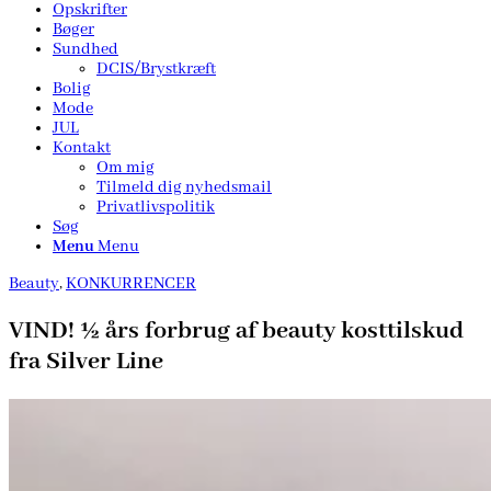
Opskrifter
Bøger
Sundhed
DCIS/Brystkræft
Bolig
Mode
JUL
Kontakt
Om mig
Tilmeld dig nyhedsmail
Privatlivspolitik
Søg
Menu
Menu
Beauty
,
KONKURRENCER
VIND! ½ års forbrug af beauty kosttilskud
fra Silver Line