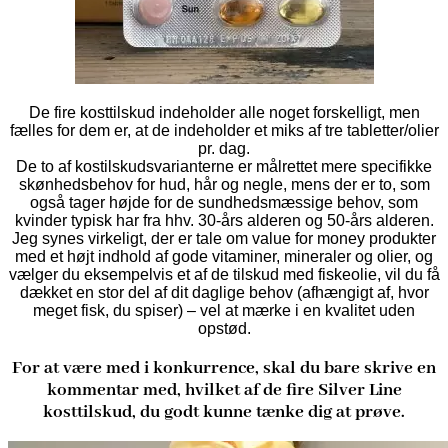
De fire kosttilskud indeholder alle noget forskelligt, men
fælles for dem er, at de indeholder et miks af tre tabletter/olier
pr. dag.
De to af kostilskudsvarianterne er målrettet mere specifikke
skønhedsbehov for hud, hår og negle, mens der er to, som
også tager højde for de sundhedsmæssige behov, som
kvinder typisk har fra hhv. 30-års alderen og 50-års alderen.
Jeg synes virkeligt, der er tale om value for money produkter
med et højt indhold af gode vitaminer, mineraler og olier, og
vælger du eksempelvis et af de tilskud med fiskeolie, vil du få
dækket en stor del af dit daglige behov (afhængigt af, hvor
meget fisk, du spiser) – vel at mærke i en kvalitet uden
opstød.
For at være med i konkurrence, skal du bare skrive en
kommentar med, hvilket af de fire Silver Line
kosttilskud, du godt kunne tænke dig at prøve.