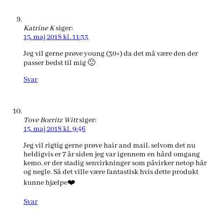
Katrine K
siger:
15. maj 2018 kl. 11:33
Jeg vil gerne prøve young (30+) da det må være den der
passer bedst til mig 🙂
Svar
Tove Borritz Witt
siger:
15. maj 2018 kl. 9:46
Jeg vil rigtig gerne prøve hair and mail, selvom det nu
heldigvis er 7 år siden jeg var igennem en hård omgang
kemo, er der stadig senvirkninger som påvirker netop hår
og negle. Så det ville være fantastisk hvis dette produkt
kunne hjælpe❤️
Svar