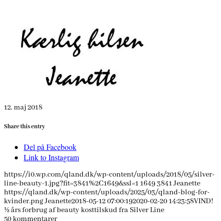
12. maj 2018
Share this entry
Del på Facebook
Link to Instagram
https://i0.wp.com/qland.dk/wp-content/uploads/2018/05/silver-
line-beauty-1.jpg?fit=3841%2C1649&ssl=1
1649
3841
Jeanette
https://qland.dk/wp-content/uploads/2025/03/qland-blog-for-
kvinder.png
Jeanette
2018-05-12 07:00:19
2020-02-20 14:23:58
VIND!
½ års forbrug af beauty kosttilskud fra Silver Line
50
kommentarer