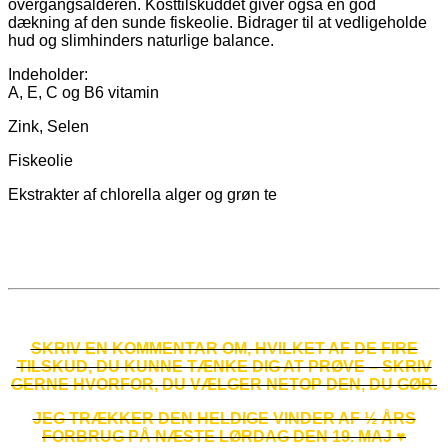
overgangsalderen. Kosttilskuddet giver også en god
dækning af den sunde fiskeolie. Bidrager til at vedligeholde
hud og slimhinders naturlige balance.
Indeholder:
A, E, C og B6 vitamin
Zink, Selen
Fiskeolie
Ekstrakter af chlorella alger og grøn te
SKRIV EN KOMMENTAR OM, HVILKET AF DE FIRE
TILSKUD, DU KUNNE TÆNKE DIG AT PRØVE – SKRIV
GERNE HVORFOR, DU VÆLGER NETOP DEN, DU GØR.
JEG TRÆKKER DEN HELDIGE VINDER AF ½ ÅRS
FORBRUG PÅ NÆSTE LØRDAG DEN 19. MAJ ♥