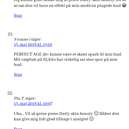
Jeg kunne godt tænke mig at prøve Daily Skin Beauty, for at
se om den vil have en effekt på min medicin plagede hud 😀
Svar
Yvonne i
siger:
13. maj 2018 kl. 15:10
PERFECT AGE 50+ kunne være et skønt spark til min hud.
Mit vægttab på 65 kilo har virkelig sat sine spor på min
hud.
Svar
Pia T.
siger:
13. maj 2018 kl. 10:07
Uha… Vil så gerne prøve Daily skin beauty 🙂 Håber den
kan give mig lidt glød tilbage i ansigtet 🙂