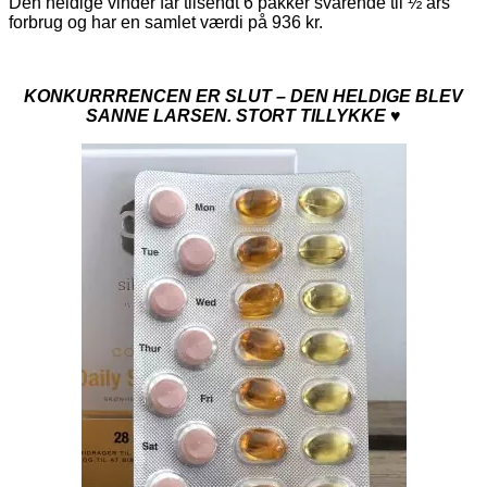
Den heldige vinder får tilsendt 6 pakker svarende til ½ års
forbrug og har en samlet værdi på 936 kr.
KONKURRRENCEN ER SLUT – DEN HELDIGE BLEV
SANNE LARSEN. STORT TILLYKKE ♥