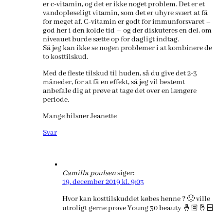
er c-vitamin, og det er ikke noget problem. Det er et
vandopløseligt vitamin, som det er uhyre svært at få
for meget af. C-vitamin er godt for immunforsvaret –
god her i den kolde tid – og der diskuteres en del, om
niveauet burde sætte op for dagligt indtag.
Så jeg kan ikke se nogen problemer i at kombinere de
to kosttilskud.
Med de fleste tilskud til huden, så du give det 2-3
måneder, for at få en effekt, så jeg vil bestemt
anbefale dig at prøve at tage det over en længere
periode.
Mange hilsner Jeanette
Svar
Camilla poulsen
siger:
19. december 2019 kl. 9:03
Hvor kan kosttilskuddet købes henne ? 🙂 ville
utroligt gerne prøve Young 30 beauty 🤞🏻🤞🏻