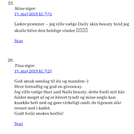
Stine
siger:
13. maj 2018 kl. 7:31
Lækre præmier – jeg ville vælge Daily skin beauty hvid jeg
skulle blive den heldige vinder 👌🏻🙏🏻
Svar
Tina
siger:
13. maj 2018 kl. 7:25
God smuk søndag til du og manden:-)
Hvor fornuftig og god en giveaway.
Jeg ville vælge Hari and Nails beauty, dette fordi mit hår
falder meget af og er blevet tyndt og mine negle kan
knække helt ned og gøre virkeligt ondt, de ligesom slår
revner ned i kødet.
Godt forår ønskes herfra!
Svar