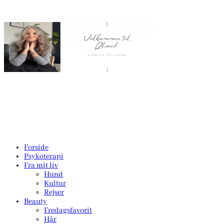
Forside
Psykoterapi
Fra mit liv
Hund
Kultur
Rejser
Beauty
Fredagsfavorit
Hår