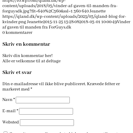
https://i0.wp.com/qland.dk/wp-
content/uploads/2018/03/vinder-af-gaven-til-manden-fra-
forguysdk.jpg?fit=640%2C360&ssl=1
360
640
Jeanette
https://qland.dk/wp-content/uploads/2025/03/qland-blog-for-
kvinder.png
Jeanette
2015-11-25 13:28:08
2018-03-01 10:00:49
Vinder
af gaven til manden fra ForGuys.dk
0
kommentarer
Skriv en kommentar
Skriv din kommentar her!
Alle er velkomne til at deltage
Skriv et svar
Din e-mailadresse vil ikke blive publiceret.
Krævede felter er
markeret med
*
Navn
*
E-mail
*
Websted