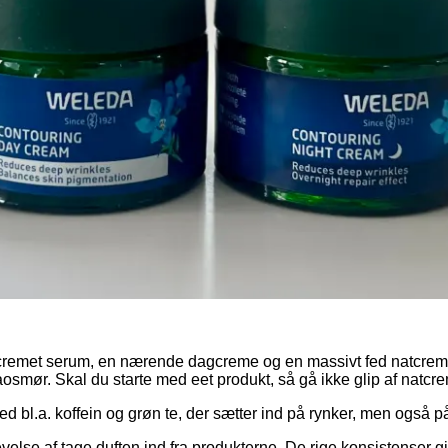
cremet serum, en nærende dagcreme og en massivt fed natcreme, 
osmør. Skal du starte med eet produkt, så gå ikke glip af natcr
d bl.a. koffein og grøn te, der sætter ind på rynker, men også
levelse af tage duften ind fra produkterne. De rige konsistenser gi