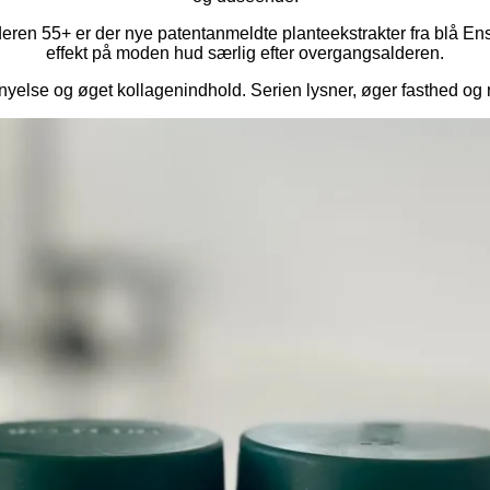
lderen 55+ er der nye patentanmeldte planteekstrakter fra blå Ens
effekt på moden hud særlig efter overgangsalderen.
rnyelse og øget kollagenindhold. Serien lysner, øger fasthed og r