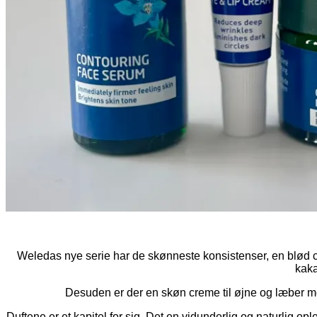
Weledas nye serie har de skønneste konsistenser, en blød 
kaka
Desuden er der en skøn creme til øjne og læber me
Duftene er et kapitel for sig. Det en vidunderlig og naturlig op