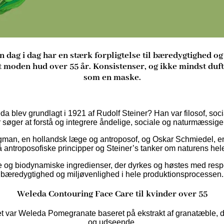
 dag i dag har en stærk forpligtelse til bæredygtighed og
 moden hud over 55 år. Konsistenser, og ikke mindst duft
som en maske.
a blev grundlagt i 1921 af Rudolf Steiner? Han var filosof, socia
søger at forstå og integrere åndelige, sociale og naturmæssige 
n, en hollandsk læge og antroposof, og Oskar Schmiedel, en 
antroposofiske principper og Steiner’s tanker om naturens hele
e og biodynamiske ingredienser, der dyrkes og høstes med resp
bæredygtighed og miljøvenlighed i hele produktionsprocessen.
Weleda Contouring Face Care til kvinder over 55
det var Weleda Pomegranate baseret på ekstrakt af granatæble, d
og udseende.