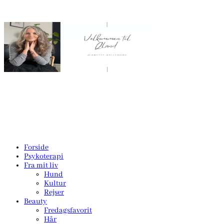
Forside
Psykoterapi
Fra mit liv
Hund
Kultur
Rejser
Beauty
Fredagsfavorit
Hår