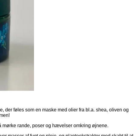
der føles som en maske med olier fra bl.a. shea, oliven og
emen!
 på mørke rande, poser og hævelser omkring øjnene.
ver masser af fugt og pleje, og planteekstrakter med skabt til at