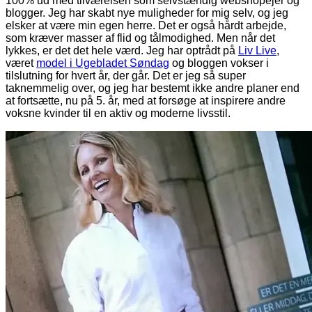
100% ud med tilværelsen som selvstændig webshopejer og
blogger. Jeg har skabt nye muligheder for mig selv, og jeg
elsker at være min egen herre. Det er også hårdt arbejde,
som kræver masser af flid og tålmodighed. Men når det
lykkes, er det det hele værd. Jeg har optrådt på
Liv Live
,
været
model i Ugebladet Søndag
og bloggen vokser i
tilslutning for hvert år, der går. Det er jeg så super
taknemmelig over, og jeg har bestemt ikke andre planer end
at fortsætte, nu på 5. år, med at forsøge at inspirere andre
voksne kvinder til en aktiv og moderne livsstil.