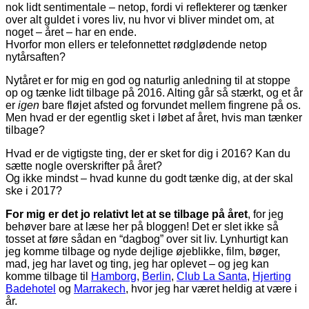
nok lidt sentimentale – netop, fordi vi reflekterer og tænker
over alt guldet i vores liv, nu hvor vi bliver mindet om, at
noget – året – har en ende.
Hvorfor mon ellers er telefonnettet rødglødende netop
nytårsaften?
Nytåret er for mig en god og naturlig anledning til at stoppe
op og tænke lidt tilbage på 2016. Alting går så stærkt, og et år
er
igen
bare fløjet afsted og forvundet mellem fingrene på os.
Men hvad er der egentlig sket i løbet af året, hvis man tænker
tilbage?
Hvad er de vigtigste ting, der er sket for dig i 2016? Kan du
sætte nogle overskrifter på året?
Og ikke mindst – hvad kunne du godt tænke dig, at der skal
ske i 2017?
For mig er det jo relativt let at se tilbage på året
, for jeg
behøver bare at læse her på bloggen! Det er slet ikke så
tosset at føre sådan en “dagbog” over sit liv. Lynhurtigt kan
jeg komme tilbage og nyde dejlige øjeblikke, film, bøger,
mad, jeg har lavet og ting, jeg har oplevet – og jeg kan
komme tilbage til
Hamborg
,
Berlin
,
Club La Santa
,
Hjerting
Badehotel
og
Marrakech
, hvor jeg har været heldig at være i
år.