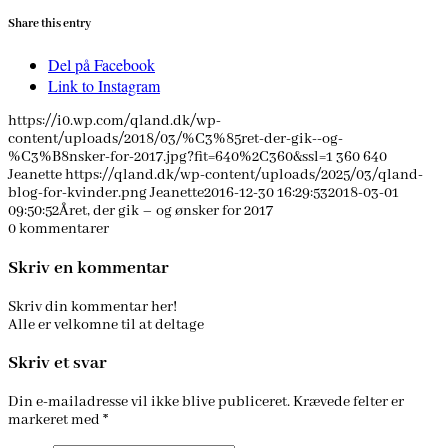
Share this entry
Del på Facebook
Link to Instagram
https://i0.wp.com/qland.dk/wp-
content/uploads/2018/03/%C3%85ret-der-gik--og-
%C3%B8nsker-for-2017.jpg?fit=640%2C360&ssl=1
360
640
Jeanette
https://qland.dk/wp-content/uploads/2025/03/qland-
blog-for-kvinder.png
Jeanette
2016-12-30 16:29:53
2018-03-01
09:50:52
Året, der gik – og ønsker for 2017
0
kommentarer
Skriv en kommentar
Skriv din kommentar her!
Alle er velkomne til at deltage
Skriv et svar
Din e-mailadresse vil ikke blive publiceret.
Krævede felter er
markeret med
*