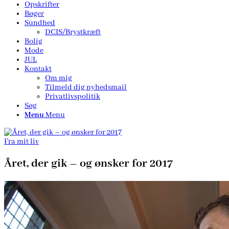
Opskrifter
Bøger
Sundhed
DCIS/Brystkræft
Bolig
Mode
JUL
Kontakt
Om mig
Tilmeld dig nyhedsmail
Privatlivspolitik
Søg
Menu
Menu
Fra mit liv
Året, der gik – og ønsker for 2017