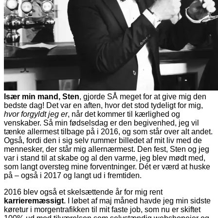
Især min mand, Sten
, gjorde SÅ meget for at give mig den
bedste dag! Det var en aften, hvor det stod tydeligt for mig,
hvor forgyldt jeg er
, når det kommer til kærlighed og
venskaber. Så min fødselsdag er den begivenhed, jeg vil
tænke allermest tilbage på i 2016, og som står over alt andet.
Også, fordi den i sig selv rummer billedet af mit liv med de
mennesker, der står mig allernærmest. Den fest, Sten og jeg
var i stand til at skabe og al den varme, jeg blev mødt med,
som langt oversteg mine forventninger. Dét er værd at huske
på – også i 2017 og langt ud i fremtiden.
2016 blev også et skelsættende år for mig rent
karrieremæssigt
. I løbet af maj måned havde jeg min sidste
køretur i morgentrafikken til mit faste job, som nu er skiftet