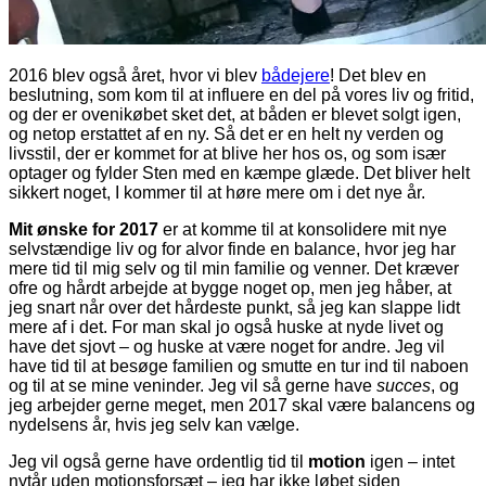
2016 blev også året, hvor vi blev
bådejere
! Det blev en
beslutning, som kom til at influere en del på vores liv og fritid,
og der er ovenikøbet sket det, at båden er blevet solgt igen,
og netop erstattet af en ny. Så det er en helt ny verden og
livsstil, der er kommet for at blive her hos os, og som især
optager og fylder Sten med en kæmpe glæde. Det bliver helt
sikkert noget, I kommer til at høre mere om i det nye år.
Mit ønske for 2017
er at komme til at konsolidere mit nye
selvstændige liv og for alvor finde en balance, hvor jeg har
mere tid til mig selv og til min familie og venner. Det kræver
ofre og hårdt arbejde at bygge noget op, men jeg håber, at
jeg snart når over det hårdeste punkt, så jeg kan slappe lidt
mere af i det. For man skal jo også huske at nyde livet og
have det sjovt – og huske at være noget for andre. Jeg vil
have tid til at besøge familien og smutte en tur ind til naboen
og til at se mine veninder. Jeg vil så gerne have
succes
, og
jeg arbejder gerne meget, men 2017 skal være balancens og
nydelsens år, hvis jeg selv kan vælge.
Jeg vil også gerne have ordentlig tid til
motion
igen – intet
nytår uden motionsforsæt – jeg har ikke løbet siden