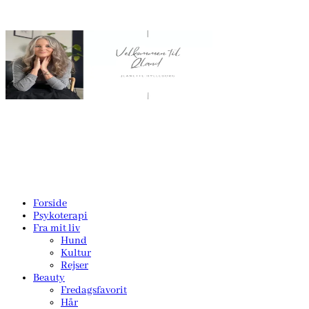
Forside
Psykoterapi
Fra mit liv
Hund
Kultur
Rejser
Beauty
Fredagsfavorit
Hår