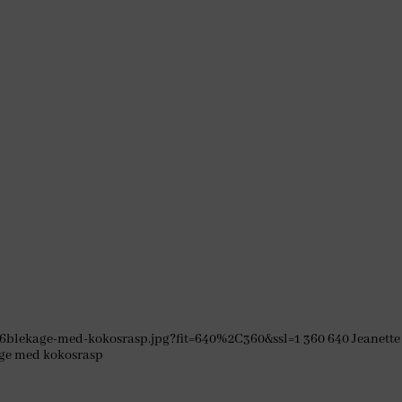
6blekage-med-kokosrasp.jpg?fit=640%2C360&ssl=1
360
640
Jeanette
ge med kokosrasp