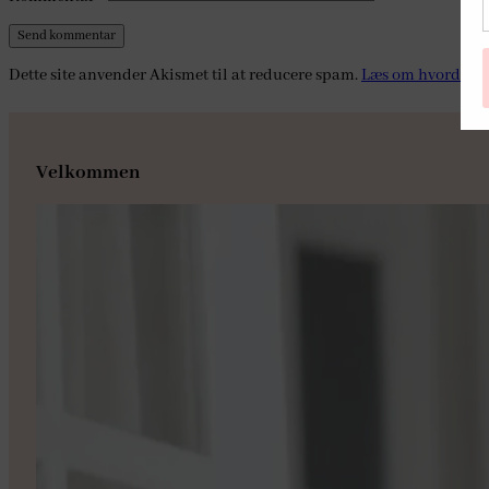
Dette site anvender Akismet til at reducere spam.
Læs om hvordan d
Velkommen