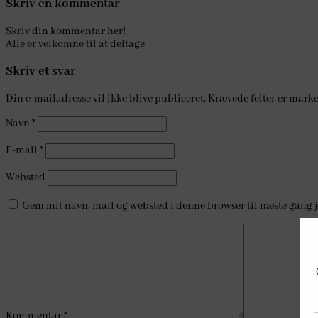
Skriv en kommentar
Skriv din kommentar her!
Alle er velkomne til at deltage
Skriv et svar
Din e-mailadresse vil ikke blive publiceret.
Krævede felter er mark
Navn
*
E-mail
*
Websted
Gem mit navn, mail og websted i denne browser til næste gang 
Kommentar
*