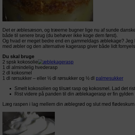
Det er æblesæson, og træerne bugner lige nu af sunde danske 
både til senere brug (du behøver ikke koge dem først).
Og hvad er meget bedre end en gammeldags æblekage? Jeg har
med æbler og den alternative kagerasp giver både lidt fornyels
Du skal bruge
2 spsk kokosolie
1 dl almindelig hvederasp
2 dl kokosmel
1 dl rørsukker – eller ½ dl rørsukker og ½ dl
palmesukker
Smelt kokosolien og tilsæt rasp og kokosmel. Lad det riste 
Rist videre på panden til din æblekagerasp er fin gylden
Læg raspen i lag mellem din æblegrød og slut med flødeskum på 