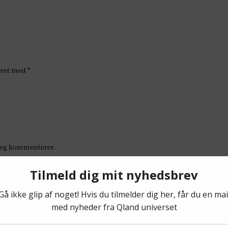
eret med
*
jeg kommenterer.