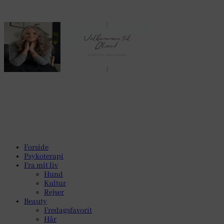
Forside
Psykoterapi
Fra mit liv
Hund
Kultur
Rejser
Beauty
Fredagsfavorit
Hår