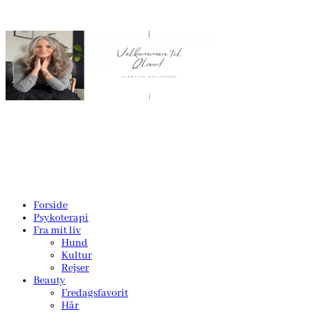
Forside
Psykoterapi
Fra mit liv
Hund
Kultur
Rejser
Beauty
Fredagsfavorit
Hår