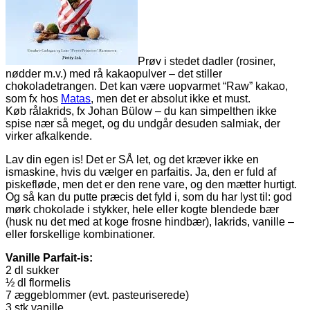
Prøv i stedet dadler (rosiner,
nødder m.v.) med rå kakaopulver – det stiller
chokoladetrangen. Det kan være uopvarmet “Raw” kakao,
som fx hos
Matas
, men det er absolut ikke et must.
Køb rålakrids, fx Johan Bülow – du kan simpelthen ikke
spise nær så meget, og du undgår desuden salmiak, der
virker afkalkende.
Lav din egen is! Det er SÅ let, og det kræver ikke en
ismaskine, hvis du vælger en parfaitis. Ja, den er fuld af
piskefløde, men det er den rene vare, og den mætter hurtigt.
Og så kan du putte præcis det fyld i, som du har lyst til: god
mørk chokolade i stykker, hele eller kogte blendede bær
(husk nu det med at koge frosne hindbær), lakrids, vanille –
eller forskellige kombinationer.
Vanille Parfait-is:
2 dl sukker
½ dl flormelis
7 æggeblommer (evt. pasteuriserede)
3 stk vanille