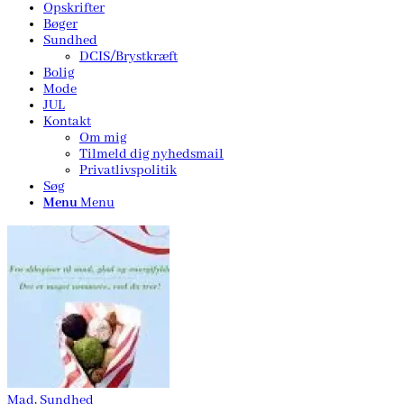
Opskrifter
Bøger
Sundhed
DCIS/Brystkræft
Bolig
Mode
JUL
Kontakt
Om mig
Tilmeld dig nyhedsmail
Privatlivspolitik
Søg
Menu
Menu
Mad
,
Sundhed