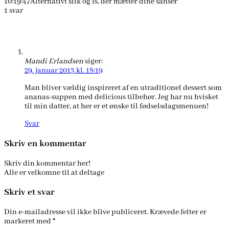
10:19:47
Alternativt slik og is, der mætter dine sanser
1
svar
Mandi Erlandsen
siger:
29. januar 2013 kl. 18:19
Man bliver vældig inspireret af en utraditionel dessert som
ananas-suppen med delicious tilbehør. Jeg har nu hvisket
til min datter, at her er et ønske til fødselsdagsmenuen!
Svar
Skriv en kommentar
Skriv din kommentar her!
Alle er velkomne til at deltage
Skriv et svar
Din e-mailadresse vil ikke blive publiceret.
Krævede felter er
markeret med
*