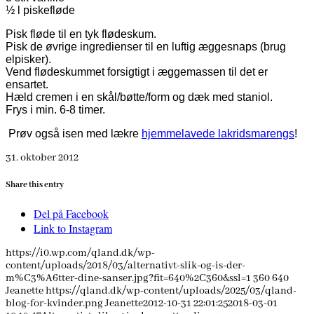
½ l piskefløde
Pisk fløde til en tyk flødeskum.
Pisk de øvrige ingredienser til en luftig æggesnaps (brug
elpisker).
Vend flødeskummet forsigtigt i æggemassen til det er
ensartet.
Hæld cremen i en skål/bøtte/form og dæk med staniol.
Frys i min. 6-8 timer.
Prøv også isen med lækre
hjemmelavede lakridsmarengs
!
31. oktober 2012
Share this entry
Del på Facebook
Link to Instagram
https://i0.wp.com/qland.dk/wp-
content/uploads/2018/03/alternativt-slik-og-is-der-
m%C3%A6tter-dine-sanser.jpg?fit=640%2C360&ssl=1
360
640
Jeanette
https://qland.dk/wp-content/uploads/2025/03/qland-
blog-for-kvinder.png
Jeanette
2012-10-31 22:01:25
2018-03-01