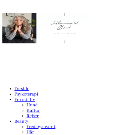
Forside
Psykoterapi
Fra mit liv
Hund
Kultur
Rejser
Beauty
Fredagsfavorit
Hår