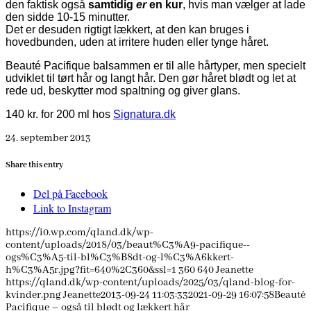
den faktisk også
samtidig
er
en kur
, hvis man vælger at lade
den sidde 10-15 minutter.
Det er desuden rigtigt lækkert, at den kan bruges i
hovedbunden, uden at irritere huden eller tynge håret.
Beauté Pacifique balsammen er til alle hårtyper, men specielt
udviklet til tørt hår og langt hår. Den gør håret blødt og let at
rede ud, beskytter mod spaltning og giver glans.
140 kr. for 200 ml hos
Signatura.dk
24. september 2013
Share this entry
Del på Facebook
Link to Instagram
https://i0.wp.com/qland.dk/wp-
content/uploads/2018/03/beaut%C3%A9-pacifique--
ogs%C3%A5-til-bl%C3%B8dt-og-l%C3%A6kkert-
h%C3%A5r.jpg?fit=640%2C360&ssl=1
360
640
Jeanette
https://qland.dk/wp-content/uploads/2025/03/qland-blog-for-
kvinder.png
Jeanette
2013-09-24 11:03:33
2021-09-29 16:07:58
Beauté
Pacifique – også til blødt og lækkert hår