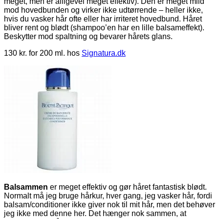
meget, men er alligevel meget effektiv). Den er meget mild
mod hovedbunden og virker ikke udtørrende – heller ikke,
hvis du vasker hår ofte eller har irriteret hovedbund. Håret
bliver rent og blødt (shampoo’en har en lille balsameffekt).
Beskytter mod spaltning og bevarer hårets glans.
130 kr. for 200 ml. hos
Signatura.dk
Balsammen
er meget effektiv og gør håret fantastisk blødt.
Normalt må jeg bruge hårkur, hver gang, jeg vasker hår, fordi
balsam/conditioner ikke giver nok til mit hår, men det behøver
jeg ikke med denne her. Det hænger nok sammen, at