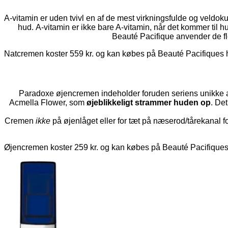
A-vitamin er uden tvivl en af de mest virkningsfulde og veldo
hud. A-vitamin er ikke bare A-vitamin, når det kommer til hu
Beauté Pacifique anvender de fl
Natcremen koster 559 kr. og kan købes på Beauté Pacifique
Paradoxe øjencremen indeholder foruden seriens unikke an
Acmella Flower, som
øjeblikkeligt strammer huden op
. De
Cremen
ikke
på øjenlåget eller for tæt på næserod/tårekanal for s
Øjencremen koster 259 kr. og kan købes på Beauté Pacifiqu