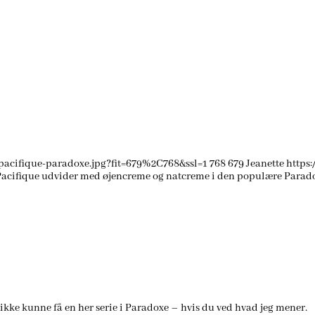
pacifique-paradoxe.jpg?fit=679%2C768&ssl=1
768
679
Jeanette
https
Pacifique udvider med øjencreme og natcreme i den populære Parado
g ikke kunne få en her serie i Paradoxe – hvis du ved hvad jeg mener.