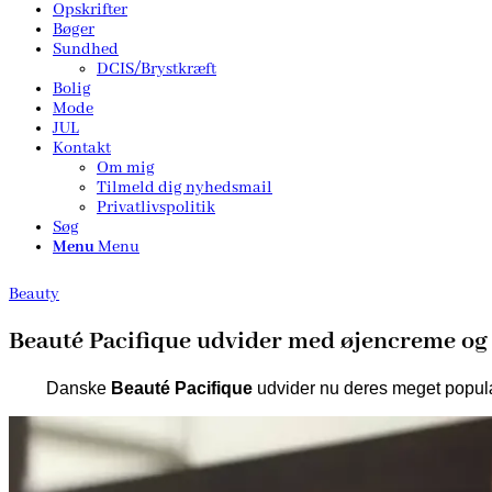
Opskrifter
Bøger
Sundhed
DCIS/Brystkræft
Bolig
Mode
JUL
Kontakt
Om mig
Tilmeld dig nyhedsmail
Privatlivspolitik
Søg
Menu
Menu
Beauty
Beauté Pacifique udvider med øjencreme og
Danske
Beauté Pacifique
udvider nu deres meget popu