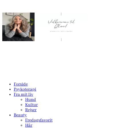
Forside
Psykoterapi
Fra mit liv
Hund
Kultur
Rejser
Beauty
Fredagsfavorit
Hår