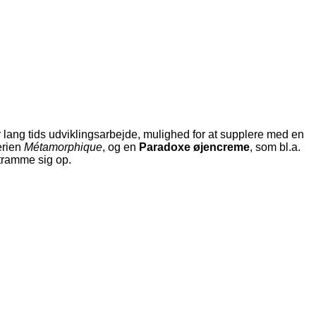
r lang tids udviklingsarbejde, mulighed for at supplere med en
erien
Métamorphique
, og en
Paradoxe øjencreme
, som bl.a.
stramme sig op.