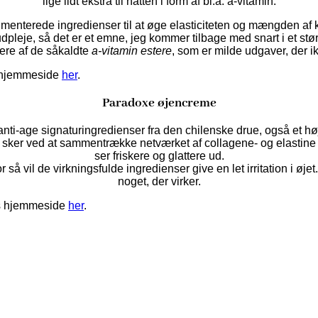
lige lidt ekstra til natten i form af bl.a. a-vitamin.
kumenterede ingredienser til at øge elasticiteten og mængden af
dpleje, så det er et emne, jeg kommer tilbage med snart i et størr
ere af de såkaldte
a-vitamin estere
, som er milde udgaver, der i
s hjemmeside
her
.
Paradoxe øjencreme
ti-age signaturingredienser fra den chilenske drue, også et høj
t sker ved at sammentrække netværket af collagene- og elastine 
ser friskere og glattere ud.
å vil de virkningsfulde ingredienser give en let irritation i øjet. 
noget, der virker.
es hjemmeside
her
.