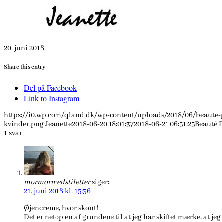
20. juni 2018
Share this entry
Del på Facebook
Link to Instagram
https://i0.wp.com/qland.dk/wp-content/uploads/2018/06/beaute-
kvinder.png
Jeanette
2018-06-20 18:01:37
2018-06-21 06:51:25
Beauté 
1
svar
mormormedstiletter
siger:
21. juni 2018 kl. 15:36
Øjencreme, hvor skønt!
Det er netop en af grundene til at jeg har skiftet mærke, at je