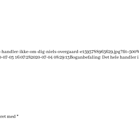
-handler-ikke-om-dig-niels-overgaard-e1593788965629.jpg?fit=500
0-07-03 16:07:28
2020-07-04 08:29:13
Boganbefaling: Det hele handler 
eret med
*