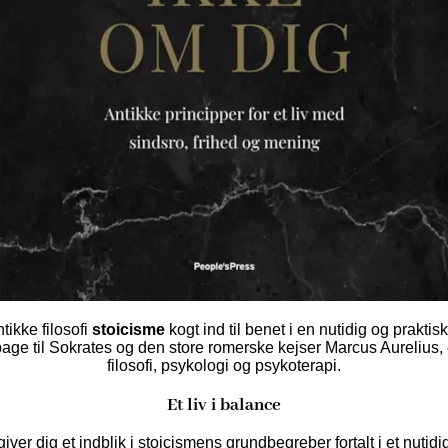
tikke filosofi
stoicisme
kogt ind til benet i en nutidig og prakti
lbage til Sokrates og den store romerske kejser Marcus Aurelius, e
filosofi, psykologi og psykoterapi.
Et liv i balance
ver dig et indblik i stoicismens grundbegreber fortalt i et nutidi