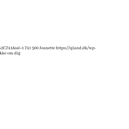
%2C741&ssl=1
741
500
Jeanette
https://qland.dk/wp-
ikke om dig