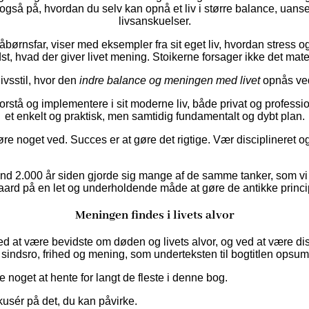
 også på, hvordan du selv kan opnå et liv i større balance, uanse
livsanskuelser.
ørnsfar, viser med eksempler fra sit eget liv, hvordan stress og
dst, hvad der giver livet mening. Stoikerne forsager ikke det mat
ivsstil, hvor den
indre balance og meningen med livet
opnås ved
rstå og implementere i sit moderne liv, både privat og profession
et enkelt og praktisk, men samtidig fundamentalt og dybt plan.
e noget ved. Succes er at gøre det rigtige. Vær disciplineret og
d 2.000 år siden gjorde sig mange af de samme tanker, som vi g
gaard på en let og underholdende måde at gøre de antikke prin
Meningen findes i livets alvor
n ved at være bevidste om døden og livets alvor, og ved at være d
 sindsro, frihed og mening, som underteksten til bogtitlen opsu
 noget at hente for langt de fleste i denne bog.
kusér på det, du kan påvirke.