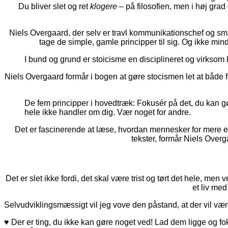
Du bliver slet og ret
klogere
– på filosofien, men i høj grad
Niels Overgaard, der selv er travl kommunikationschef og småb
tage de simple, gamle principper til sig. Og ikke min
I bund og grund er stoicisme en disciplineret og virksom l
Niels Overgaard formår i bogen at gøre stocismen let at både fo
De fem principper i hovedtræk: Fokusér på det, du kan gør
hele ikke handler om dig. Vær noget for andre.
Det er fascinerende at læse, hvordan mennesker for mere en
tekster, formår Niels Over
Det er slet ikke fordi, det skal være trist og tørt det hele, me
et liv med
Selvudviklingsmæssigt vil jeg vove den påstand, at der vil være
♥ Der er ting, du ikke kan gøre noget ved! Lad dem ligge og fo