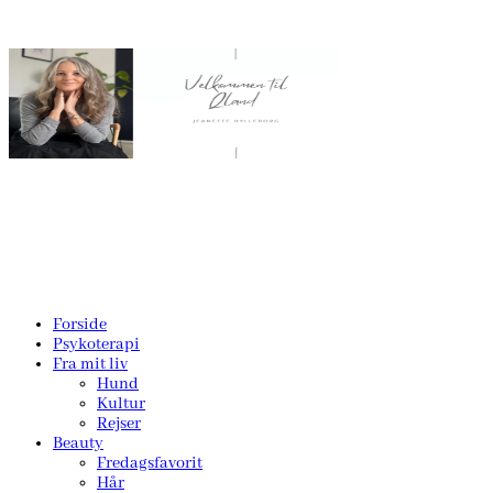
Forside
Psykoterapi
Fra mit liv
Hund
Kultur
Rejser
Beauty
Fredagsfavorit
Hår