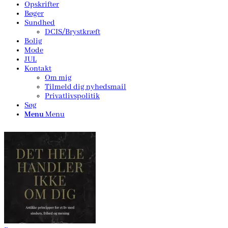
Opskrifter
Bøger
Sundhed
DCIS/Brystkræft
Bolig
Mode
JUL
Kontakt
Om mig
Tilmeld dig nyhedsmail
Privatlivspolitik
Søg
Menu
Menu