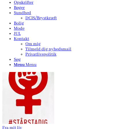
Opskrifter
Bøger
Sundhed
DCIS/Brystkræft
Bolig
Mode
JUL
Kontakt
Om mig
Tilmeld dig nyhedsmail
Privatlivspolitik
Søg
Menu
Menu
Fra mit liv