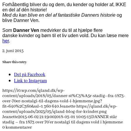
Forhåbentlig bliver du og dem, du kender og holder af, IKKE
en del af dén historie!
Med du kan blive en del af fantastiske Danners historie
og
blive Danner Ven.
Som
Danner Ven
medvirker du til at hjælpe flere
danske kvinder og børn til et liv uden vold. Du kan læse mere
her
.
2. juni 2015
Share this entry
Del på Facebook
Link to Instagram
https://i0.wp.com/qland.dk/wp-
content/uploads/2018/03/danner-st%C3%A5r-stadig--fra-1873-
over-70er-nostalgi-til-dagens-vold-i-hjemmene.jpg?
fit=640%2C360&ssl=1
360
640
Jeanette
https://qland.dk/wp-
content/uploads/2025/03/qland-blog-for-kvinder.png
Jeanette
2015-06-02 21:19:00
2018-03-01 10:03:13
DANNER står
stadig – fra 1873 over 70’er nostalgi til dagens vold i hjemmene
0
kommentarer