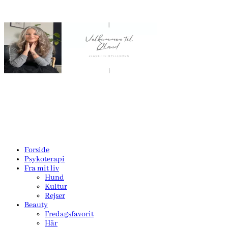
Forside
Psykoterapi
Fra mit liv
Hund
Kultur
Rejser
Beauty
Fredagsfavorit
Hår