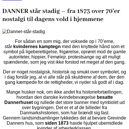
DANNER står stadig – fra 1873 over 70’er
nostalgi til dagens vold i hjemmene
For sådan en som mig, der voksede op i 70’erne,
står
kvindernes
kamptegn
med den knyttede hånd som et
symbol på ligeberettigelse, frigørelse, oprøret mod de gamle
autoriteter, hippier, Femølejr, protestsange og alt muligt
spændende, som jeg vist ikke forstod ret meget af den gang.
Der er noget nostalgisk, historisk og smukt over symbolet, og
i dag forstår jeg, at vi alle står på skuldrene af dem, der den
gang kæmpede for de rettigheder, vi nyder så godt af i dag.
Mange husker nok, om ikke andet fra historiefortællingen,
hvordan den danske kvindebevægelse
besatte
Dannerhuset
og rullede det store banner med symbolet ud
over bygningen. Det er et af de billeder fra
Danmarkshistorien, som har brændt sig fast.
Gennem landsindsamlinger lykkedes det at bevare Grevinde
Danners hus, som
siden 1873
havde hjulpet ubemidlede
kvinder af arbejderklassen.