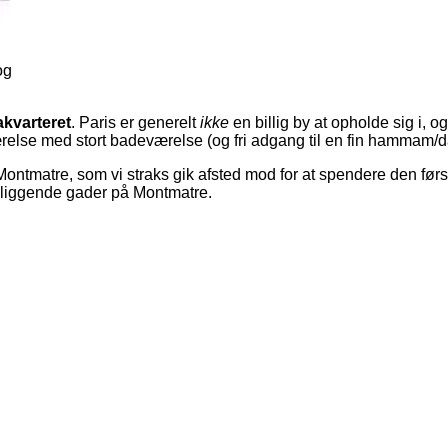
og
kvarteret
. Paris er generelt
ikke
en billig by at opholde sig i, 
elværelse med stort badeværelse (og fri adgang til en fin hamma
å Montmatre, som vi straks gik afsted mod for at spendere den f
liggende gader på Montmatre.