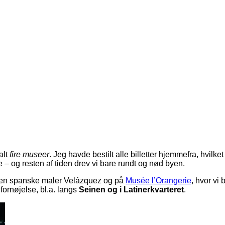
alt
fire museer
. Jeg havde bestilt alle billetter hjemmefra, hvilke
e – og resten af tiden drev vi bare rundt og nød byen.
af den spanske maler Velázquez og på
Musée l’Orangerie
, hvor vi
fornøjelse, bl.a. langs
Seinen og i Latinerkvarteret
.