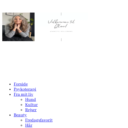
Forside
Psykoterapi
Fra mit liv
Hund
Kultur
Rejser
Beauty
Fredagsfavorit
Hår