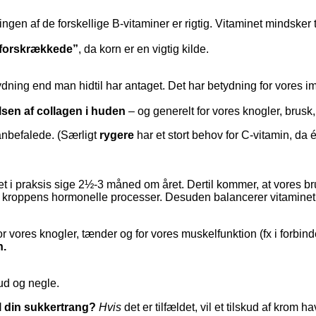
ngen af de forskellige B-vitaminer er rigtig. Vitaminet mindsker t
-forskrækkede”
, da korn er en vigtig kilde.
dning end man hidtil har antaget. Det har betydning for vores imm
sen af collagen i huden
– og generelt for vores knogler, brusk
anbefalede. (Særligt
rygere
har et stort behov for C-vitamin, da
det i praksis sige 2½-3 måned om året. Dertil kommer, at vores 
 kroppens hormonelle processer. Desuden balancerer vitaminet 
 vores knogler, tænder og for vores muskelfunktion (fx i forbin
n.
hud og negle.
l din sukkertrang?
Hvis
det er tilfældet, vil et tilskud af krom 