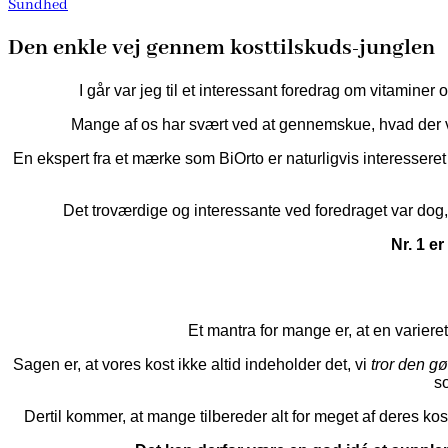
Sundhed
Den enkle vej gennem kosttilskuds-junglen
I går var jeg til et interessant foredrag om vitamine
Mange af os har svært ved at gennemskue, hvad der ve
En ekspert fra et mærke som BiOrto er naturligvis interesseret 
Det troværdige og interessante ved foredraget var dog, a
Nr. 1 e
Et mantra for mange er, at en varier
Sagen er, at vores kost ikke altid indeholder det, vi
tror den gø
s
Dertil kommer, at mange tilbereder alt for meget af deres ko