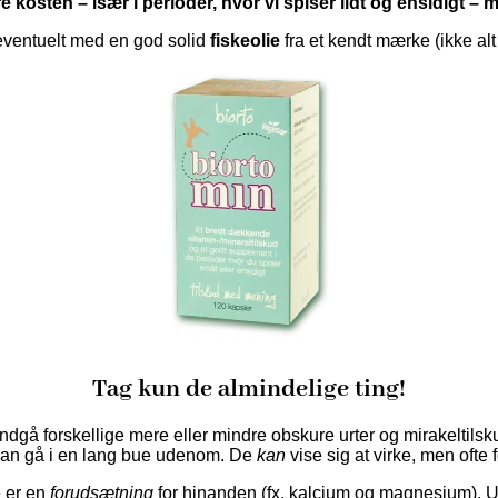
 kosten – især i perioder, hvor vi spiser lidt og ensidigt –
eventuelt med en god solid
fiskeolie
fra et kendt mærke (ikke alt f
Tag kun de almindelige ting!
t undgå forskellige mere eller mindre obskure urter og mirakeltil
man gå i en lang bue udenom. De
kan
vise sig at virke, men ofte
 er en
forudsætning
for hinanden (fx. kalcium og magnesium). U