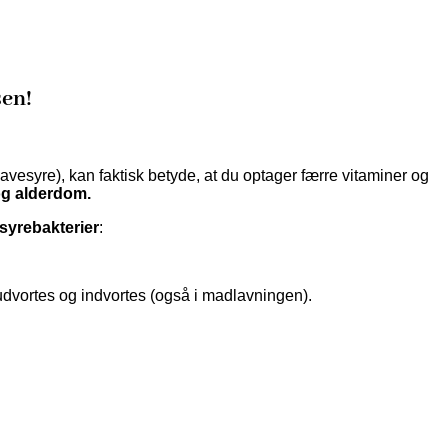
sen!
?
syre), kan faktisk betyde, at du optager færre vitaminer og
og alderdom.
yrebakterier
:
udvortes og indvortes (også i madlavningen).