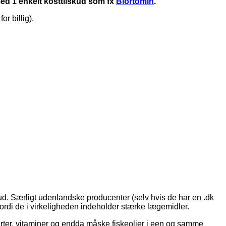
 med 1 enkelt kosttilskud som fx
Biortomin
.
or billig).
skud. Særligt udenlandske producenter (selv hvis de har en .dk
 fordi de i virkeligheden indeholder stærke lægemidler.
rter, vitaminer og endda måske fiskeolier i een og samme