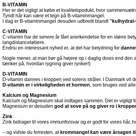
B-VITAMIN
Her er det vigtigt at købe et kvalitetspodukt, hvor sammensætni
Tyndt hår kan være et tegn på B-vitaminmangel.
I dag er B-vitaminmangel desuden udbredt blandt
“kulhydrat
C-VITAMIN
C-vitamin har de senere år fået anerkendelse for en større bety
langdistanceløbere.
Endnu en interessant nyhed er, at det har betydning for
dannel
Nogle mener, at man bør gå højere op i daglig dosis end den 
tænker på, hvordan rygning giver rynker!)
D-VITAMIN
D-vitamin dannes i kroppen ved solens stråler. I Danmark vil 
D-vitamin er i virkeligheden et hormon
, som bruges ved alle
Kalcium og Magnesium
Kalcium og Magnesium skal indtages sammen. Det er vigtigt for
Magnesium er desuden
god at sove på og giver ro i kroppe
Zink
Zink bidrager til vores immunforsvar og er godt for vores hår, 
– og vidste du forresten, at
krommangel
kan
være årsagen ti