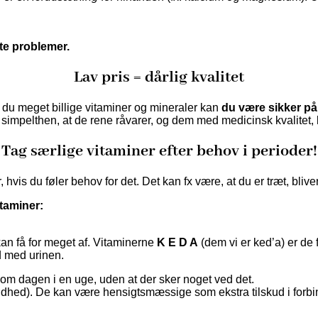
ete problemer.
Lav pris = dårlig kvalitet
r du meget billige vitaminer og mineraler kan
du være sikker på, 
 simpelthen, at de rene råvarer, og dem med medicinsk kvalitet, 
Tag særlige vitaminer efter behov i perioder!
hvis du føler behov for det. Det kan fx være, at du er træt, bliver o
itaminer:
 kan få for meget af. Vitaminerne
K E D A
(dem vi er ked’a) er de
d med urinen.
 om dagen i en uge, uden at der sker noget ved det.
blindhed). De kan være hensigtsmæssige som ekstra tilskud i for