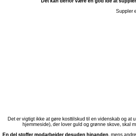
Det kan derfor være en god idé at supplere
Suppler 
Det er vigtigt ikke at gøre kosttilskud til en videnskab og a
hjemmeside), der lover guld og grønne skove, skal 
En del stoffer modarbejder desuden hinanden
, mens andre