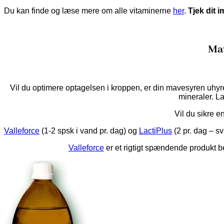
Du kan finde og læse mere om alle vitaminerne
her
.
Tjek dit
Mav
Vil du optimere optagelsen i kroppen, er din mavesyren uhyre
mineraler. L
Vil du sikre e
Valleforce
(1-2 spsk i vand pr. dag) og
LactiPlus
(2 pr. dag – sva
Valleforce
er et rigtigt spændende produkt b