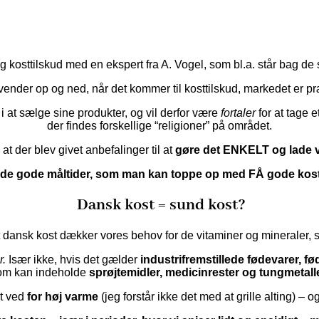
r og kosttilskud med en ekspert fra A. Vogel, som bl.a. står bag d
nder op og ned, når det kommer til kosttilskud, markedet er p
i at sælge sine produkter, og vil derfor være
fortaler
for at tage e
der findes forskellige “religioner” på området.
t der blev givet anbefalinger til at
gøre det ENKELT og lade v
r de gode måltider, som man kan toppe op med FÅ gode kost
Dansk kost = sund kost?
et dansk kost dækker vores behov for de vitaminer og mineraler, 
r.
Især ikke, hvis det gælder
industrifremstillede fødevarer, f
om kan indeholde
sprøjtemidler, medicinrester og tungmetall
st ved
for høj varme
(jeg forstår ikke det med at grille alting) – o