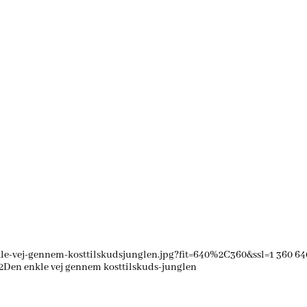
le-vej-gennem-kosttilskudsjunglen.jpg?fit=640%2C360&ssl=1
360
64
2
Den enkle vej gennem kosttilskuds-junglen