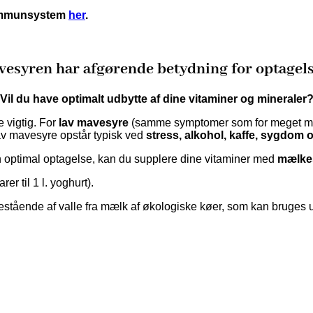
 immunsystem
her
.
esyren har afgørende betydning for optagel
Vil du have optimalt udbytte af dine vitaminer og mineraler
 vigtig. For
lav mavesyre
(samme symptomer som for meget mave
av mavesyre opstår typisk ved
stress, alkohol, kaffe, sygdom 
n optimal optagelse, kan du supplere dine vitaminer med
mælkes
rer til 1 l. yoghurt).
estående af valle fra mælk af økologiske køer, som kan bruges 