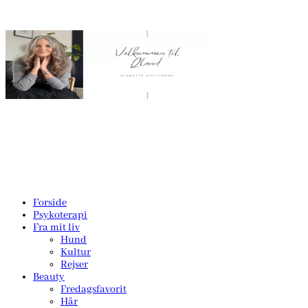
Forside
Psykoterapi
Fra mit liv
Hund
Kultur
Rejser
Beauty
Fredagsfavorit
Hår