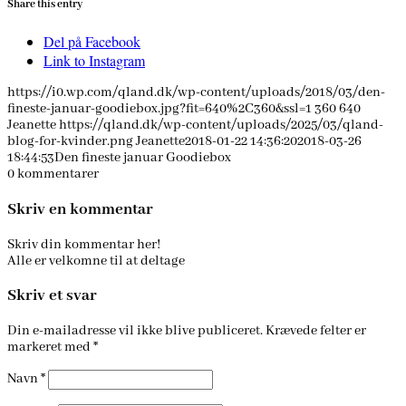
Share this entry
Del på Facebook
Link to Instagram
https://i0.wp.com/qland.dk/wp-content/uploads/2018/03/den-
fineste-januar-goodiebox.jpg?fit=640%2C360&ssl=1
360
640
Jeanette
https://qland.dk/wp-content/uploads/2025/03/qland-
blog-for-kvinder.png
Jeanette
2018-01-22 14:36:20
2018-03-26
18:44:53
Den fineste januar Goodiebox
0
kommentarer
Skriv en kommentar
Skriv din kommentar her!
Alle er velkomne til at deltage
Skriv et svar
Din e-mailadresse vil ikke blive publiceret.
Krævede felter er
markeret med
*
Navn
*