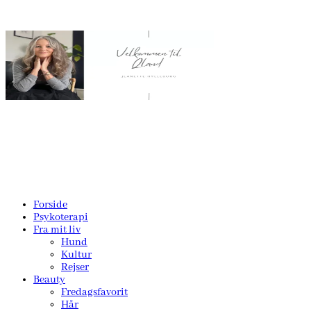
Forside
Psykoterapi
Fra mit liv
Hund
Kultur
Rejser
Beauty
Fredagsfavorit
Hår