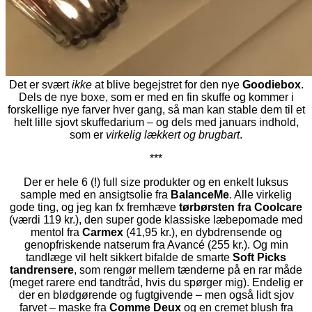
Det er svært
ikke
at blive begejstret for den nye
Goodiebox
.
Dels de nye boxe, som er med en fin skuffe og kommer i
forskellige nye farver hver gang, så man kan stable dem til et
helt lille sjovt skuffedarium – og dels med januars indhold,
som er
virkelig lækkert og brugbart
.
***
Der er hele 6 (!) full size produkter og en enkelt luksus
sample med en ansigtsolie fra
BalanceMe
. Alle virkelig
gode ting, og jeg kan fx fremhæve
tørbørsten fra Coolcare
(værdi 119 kr.), den super gode klassiske læbepomade med
mentol fra
Carmex
(41,95 kr.), en dybdrensende og
genopfriskende natserum fra Avancé (255 kr.). Og min
tandlæge vil helt sikkert bifalde de smarte
Soft Picks
tandrensere
, som rengør mellem tænderne på en rar måde
(meget rarere end tandtråd, hvis du spørger mig). Endelig er
der en blødgørende og fugtgivende – men også lidt sjov
farvet – maske fra
Comme Deux
og en cremet blush fra