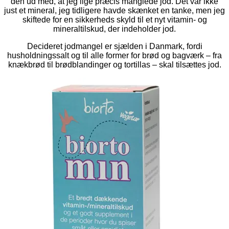
den ud med, at jeg lige præcis manglede jod. Det var ikke
just et mineral, jeg tidligere havde skænket en tanke, men jeg
skiftede for en sikkerheds skyld til et nyt vitamin- og
mineraltilskud, der indeholder jod.
Decideret jodmangel er sjælden i Danmark, fordi
husholdningssalt og til alle former for brød og bagværk – fra
knækbrød til brødblandinger og tortillas – skal tilsættes jod.