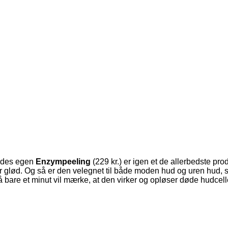
endes egen
Enzympeeling
(229 kr.) er igen et de allerbedste p
klar glød. Og så er den velegnet til både moden hud og uren hud,
 bare et minut vil mærke, at den virker og opløser døde hudcel