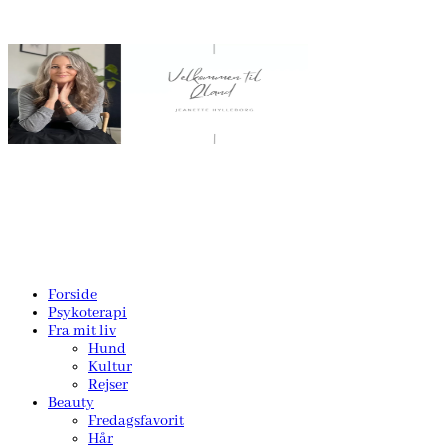
Forside
Psykoterapi
Fra mit liv
Hund
Kultur
Rejser
Beauty
Fredagsfavorit
Hår