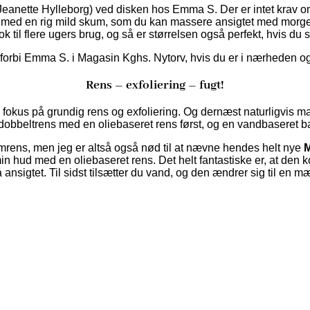
(Jeanette Hylleborg) ved disken hos Emma S. Der er intet krav om
 med en rig mild skum, som du kan massere ansigtet med morgen 
ok til flere ugers brug, og så er størrelsen også perfekt, hvis du 
 forbi Emma S. i Magasin Kghs. Nytorv, hvis du er i nærheden og
Rens – exfoliering – fugt!
okus på grundig rens og exfoliering. Og dernæst naturligvis masse
dobbeltrens med en oliebaseret rens først, og en vandbaseret b
rens, men jeg er altså også nød til at nævne hendes helt nye
M
 min hud med en oliebaseret rens. Det helt fantastiske er, at den
nsigtet. Til sidst tilsætter du vand, og den ændrer sig til en mæ