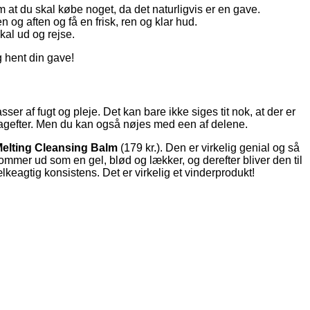
 at du skal købe noget, da det naturligvis er en gave.
og aften og få en frisk, ren og klar hud.
skal ud og rejse.
 hent din gave!
r af fugt og pleje. Det kan bare ikke siges tit nok, at der er
agefter. Men du kan også nøjes med een af delene.
elting Cleansing Balm
(179 kr.). Den er virkelig genial og så
 kommer ud som en gel, blød og lækker, og derefter bliver den til
lkeagtig konsistens. Det er virkelig et vinderprodukt!