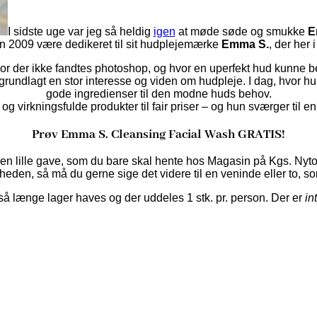
I sidste uge var jeg så heldig
igen
at møde søde og smukke
E
n 2009 være dedikeret til sit hudplejemærke
Emma S.
, der her
r der ikke fandtes photoshop, og hvor en uperfekt hud kunne be
rundlagt en stor interesse og viden om hudpleje. I dag, hvor h
gode ingredienser til den modne huds behov.
og virkningsfulde produkter til fair priser – og hun sværger til
Prøv Emma S. Cleansing Facial Wash GRATIS!
l en lille gave, som du bare skal hente hos Magasin på Kgs. Nyto
rheden, så må du gerne sige det videre til en veninde eller to,
å længe lager haves og der uddeles 1 stk. pr. person. Der er
in