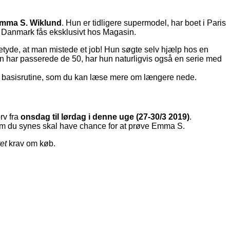
mma S. Wiklund
. Hun er tidligere supermodel, har boet i Paris
 i Danmark fås eksklusivt hos Magasin.
tyde, at man mistede et job! Hun søgte selv hjælp hos en
un har passerede de 50, har hun naturligvis også en serie med
 en basisrutine, som du kan læse mere om længere nede.
rv fra
onsdag til lørdag i denne uge (27-30/3 2019)
.
 som du synes skal have chance for at prøve Emma S.
tet
krav om køb.