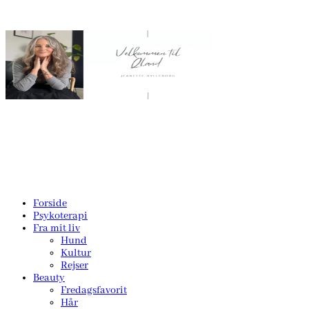
Forside
Psykoterapi
Fra mit liv
Hund
Kultur
Rejser
Beauty
Fredagsfavorit
Hår