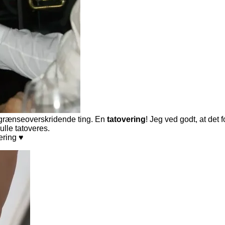
og grænseoverskridende ting. En
tatovering
! Jeg ved godt, at det f
ulle tatoveres.
ering ♥