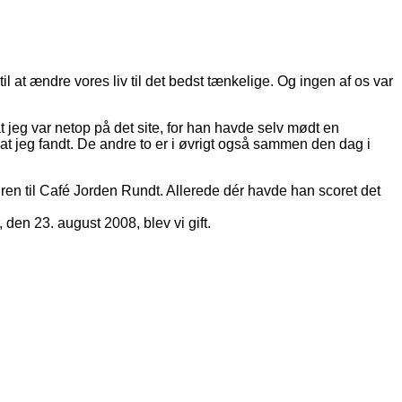
 at ændre vores liv til det bedst tænkelige. Og ingen af os var
t jeg var netop på det site, for han havde selv mødt en
 at jeg fandt. De andre to er i øvrigt også sammen den dag i
døren til Café Jorden Rundt. Allerede dér havde han scoret det
 den 23. august 2008, blev vi gift.