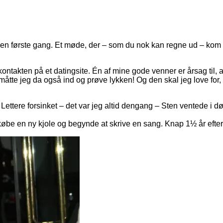
en første gang. Et møde, der – som du nok kan regne ud – kom til
ntakten på et datingsite. Én af mine gode venner er årsag til, a
måtte jeg da også ind og prøve lykken! Og den skal jeg love for,
 Lettere forsinket – det var jeg altid dengang – Sten ventede i 
 købe en ny kjole og begynde at skrive en sang. Knap 1½ år efter,