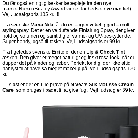
Du får også en rigtig lækker læbepleje fra den nye
mærke
Nuori
(Beauty Award vinder for bedste nye mærke!).
Vejl. udsalgspris 185 kr.!!!!
Fra svenske
Maria Nila
får du en – igen virkelig god – multi
stylingspray. Det er en velduftende Finishing Spray, der giver
hold og volumen og samtidig er varme- og UV-beskyttende.
Super handy, også til tasken. Vejl. udsalgspris er 99 kr.
Fra ligeledes svenske Emite er der en
Lip & Cheek Tint
i
æsken. Den giver et meget naturligt og friskt rosa look, når du
dupper det på kinder og læber. Perfekt for dig, der ikke altid
har lyst til at have så meget makeup på. Vejl. udsalgspris 130
kr.
Til sidst er der en lille prøve på
Nivea’s Silk Mousse Cream
Care
, som bruges i badet til at give fugt. Vejl. udsalg er 39 kr.