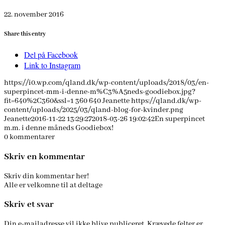
22. november 2016
Share this entry
Del på Facebook
Link to Instagram
https://i0.wp.com/qland.dk/wp-content/uploads/2018/03/en-
superpincet-mm-i-denne-m%C3%A5neds-goodiebox.jpg?
fit=640%2C360&ssl=1
360
640
Jeanette
https://qland.dk/wp-
content/uploads/2025/03/qland-blog-for-kvinder.png
Jeanette
2016-11-22 13:29:27
2018-03-26 19:02:42
En superpincet
m.m. i denne måneds Goodiebox!
0
kommentarer
Skriv en kommentar
Skriv din kommentar her!
Alle er velkomne til at deltage
Skriv et svar
Din e-mailadresse vil ikke blive publiceret.
Krævede felter er