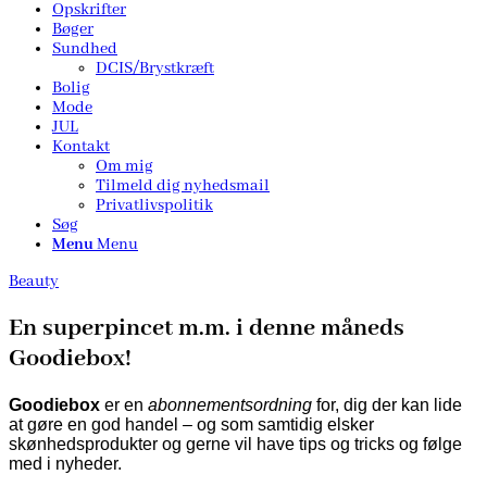
Opskrifter
Bøger
Sundhed
DCIS/Brystkræft
Bolig
Mode
JUL
Kontakt
Om mig
Tilmeld dig nyhedsmail
Privatlivspolitik
Søg
Menu
Menu
Beauty
En superpincet m.m. i denne måneds
Goodiebox!
Goodiebox
er en
abonnementsordning
for, dig der kan lide
at gøre en god handel – og som samtidig elsker
skønhedsprodukter og gerne vil have tips og tricks og følge
med i nyheder.