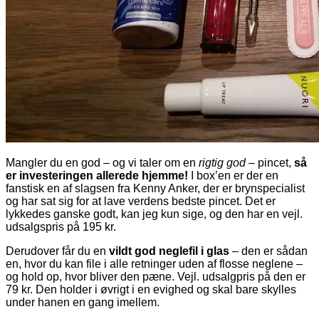
Mangler du en god – og vi taler om en
r
igtig god
– pincet,
så
er investeringen allerede hjemme!
I box’en er der en
fanstisk en af slagsen fra Kenny Anker, der er brynspecialist
og har sat sig for at lave verdens bedste pincet. Det er
lykkedes ganske godt, kan jeg kun sige, og den har en vejl.
udsalgspris på 195 kr.
Derudover får du en
vildt god neglefil i glas
– den er sådan
en, hvor du kan file i alle retninger uden af flosse neglene –
og hold op, hvor bliver den pæne. Vejl. udsalgpris på den er
79 kr. Den holder i øvrigt i en evighed og skal bare skylles
under hanen en gang imellem.