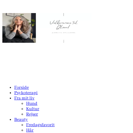
Forside
Psykoterapi
Fra mit liv
Hund
Kultur
Rejser
Beauty
Fredagsfavorit
Hår