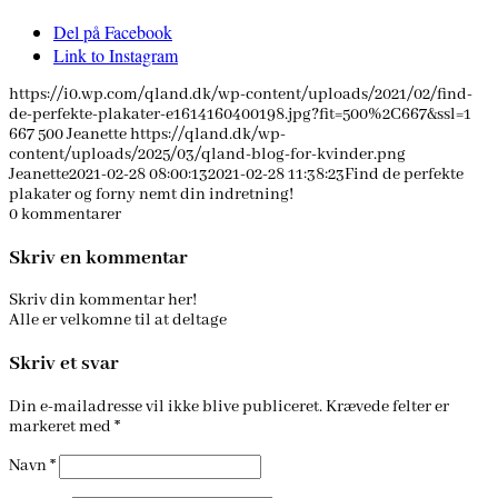
Del på Facebook
Link to Instagram
https://i0.wp.com/qland.dk/wp-content/uploads/2021/02/find-
de-perfekte-plakater-e1614160400198.jpg?fit=500%2C667&ssl=1
667
500
Jeanette
https://qland.dk/wp-
content/uploads/2025/03/qland-blog-for-kvinder.png
Jeanette
2021-02-28 08:00:13
2021-02-28 11:38:23
Find de perfekte
plakater og forny nemt din indretning!
0
kommentarer
Skriv en kommentar
Skriv din kommentar her!
Alle er velkomne til at deltage
Skriv et svar
Din e-mailadresse vil ikke blive publiceret.
Krævede felter er
markeret med
*
Navn
*