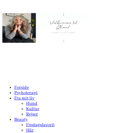
Forside
Psykoterapi
Fra mit liv
Hund
Kultur
Rejser
Beauty
Fredagsfavorit
Hår