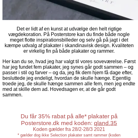
Det er lidt af en kunst at udvælge den helt rigtige
vægdekoration. På Posterstore kan du finde både nogle
meget flotte inspirationsbilleder og selv gå på jagt i det
kæmpe udvalg af plakater i skandinavisk design. Kvaliteten
er virkelig fin på både plakater og rammer.
Her kan du se, hvad jeg har valgt til vores soveværelse. Først
har jeg fundet fem plakater, jeg synes går godt sammen – og
passer i stil og farver – og da, jeg fik dem hjem få dage efter,
besluttede jeg endeligt, hvordan de skulle hænge. Egentlig
troede jeg, de skulle hænge sammen alle fem, men jeg endte
med at skille dem ad. Hovedsagen er, at de går godt
sammen.
Du får 35% rabat på alle* plakater på
Posterstore.dk med koden:
qland.35
Koden gælder fra 28/2-28/3 2021
* gælder dog ikke Selection plakater samt rammer (koden