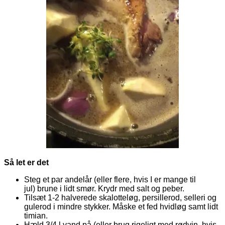
Så let er det
Steg et par andelår (eller flere, hvis I er mange til
jul) brune i lidt smør. Krydr med salt og peber.
Tilsæt 1-2 halverede skalotteløg, persillerod, selleri og
gulerod i mindre stykker. Måske et fed hvidløg samt lidt
timian.
Hæld 3/4 l vand på (eller brug rigeligt med rødvin, hvis