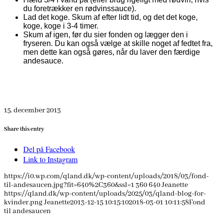
du foretrækker en rødvinssauce).
Lad det koge. Skum af efter lidt tid, og det det koge,
koge, koge i 3-4 timer.
Skum af igen, før du sier fonden og lægger den i
fryseren. Du kan også vælge at skille noget af fedtet fra,
men dette kan også gøres, når du laver den færdige
andesauce.
15. december 2013
Share this entry
Del på Facebook
Link to Instagram
https://i0.wp.com/qland.dk/wp-content/uploads/2018/03/fond-
til-andesaucen.jpg?fit=640%2C360&ssl=1
360
640
Jeanette
https://qland.dk/wp-content/uploads/2025/03/qland-blog-for-
kvinder.png
Jeanette
2013-12-15 10:15:10
2018-03-01 10:11:58
Fond
til andesaucen