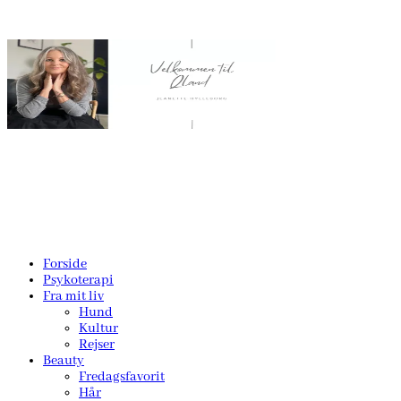
Forside
Psykoterapi
Fra mit liv
Hund
Kultur
Rejser
Beauty
Fredagsfavorit
Hår