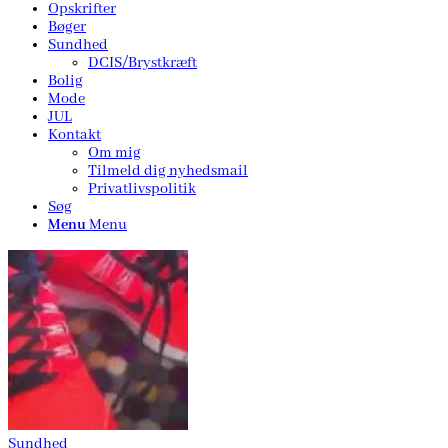
Opskrifter
Bøger
Sundhed
DCIS/Brystkræft
Bolig
Mode
JUL
Kontakt
Om mig
Tilmeld dig nyhedsmail
Privatlivspolitik
Søg
Menu
Menu
Sundhed