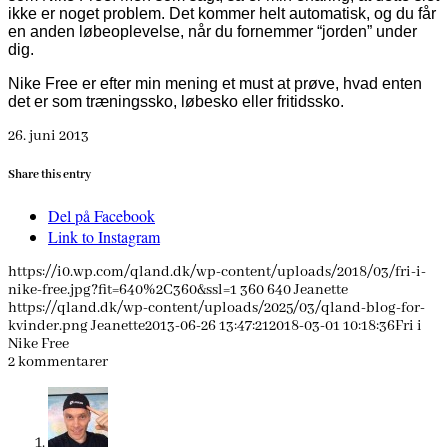
ikke er noget problem. Det kommer helt automatisk, og du får
en anden løbeoplevelse, når du fornemmer “jorden” under
dig.
Nike Free er efter min mening et must at prøve, hvad enten
det er som træningssko, løbesko eller fritidssko.
26. juni 2013
Share this entry
Del på Facebook
Link to Instagram
https://i0.wp.com/qland.dk/wp-content/uploads/2018/03/fri-i-
nike-free.jpg?fit=640%2C360&ssl=1
360
640
Jeanette
https://qland.dk/wp-content/uploads/2025/03/qland-blog-for-
kvinder.png
Jeanette
2013-06-26 13:47:21
2018-03-01 10:18:36
Fri i
Nike Free
2
kommentarer