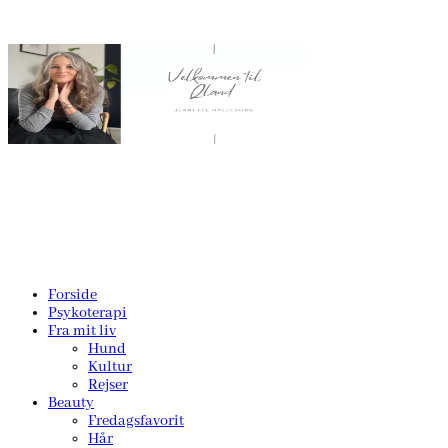
Forside
Psykoterapi
Fra mit liv
Hund
Kultur
Rejser
Beauty
Fredagsfavorit
Hår