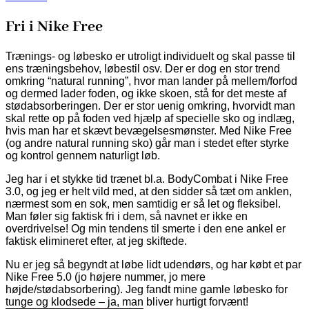
Fri i Nike Free
Trænings- og løbesko er utroligt individuelt og skal passe til
ens træningsbehov, løbestil osv. Der er dog en stor trend
omkring “natural running”, hvor man lander på mellem/forfod
og dermed lader foden, og ikke skoen, stå for det meste af
stødabsorberingen. Der er stor uenig omkring, hvorvidt man
skal rette op på foden ved hjælp af specielle sko og indlæg,
hvis man har et skævt bevægelsesmønster. Med Nike Free
(og andre natural running sko) går man i stedet efter styrke
og kontrol gennem naturligt løb.
Jeg har i et stykke tid trænet bl.a. BodyCombat i Nike Free
3.0, og jeg er helt vild med, at den sidder så tæt om anklen,
nærmest som en sok, men samtidig er så let og fleksibel.
Man føler sig faktisk fri i dem, så navnet er ikke en
overdrivelse! Og min tendens til smerte i den ene ankel er
faktisk elimineret efter, at jeg skiftede.
Nu er jeg så begyndt at løbe lidt udendørs, og har købt et par
Nike Free 5.0 (jo højere nummer, jo mere
højde/stødabsorbering). Jeg fandt mine gamle løbesko for
tunge og klodsede – ja, man bliver hurtigt forvænt!