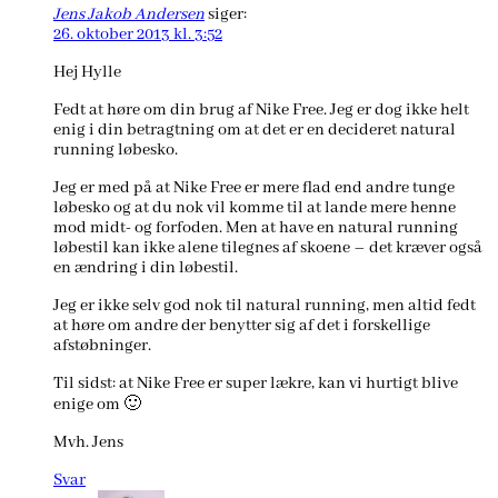
Jens Jakob Andersen
siger:
26. oktober 2013 kl. 3:52
Hej Hylle
Fedt at høre om din brug af Nike Free. Jeg er dog ikke helt
enig i din betragtning om at det er en decideret natural
running løbesko.
Jeg er med på at Nike Free er mere flad end andre tunge
løbesko og at du nok vil komme til at lande mere henne
mod midt- og forfoden. Men at have en natural running
løbestil kan ikke alene tilegnes af skoene – det kræver også
en ændring i din løbestil.
Jeg er ikke selv god nok til natural running, men altid fedt
at høre om andre der benytter sig af det i forskellige
afstøbninger.
Til sidst: at Nike Free er super lækre, kan vi hurtigt blive
enige om 🙂
Mvh. Jens
Svar