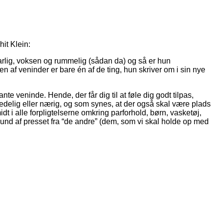
varlig, voksen og rummelig (sådan da) og så er hun
 af veninder er bare én af de ting, hun skriver om i sin nye
e veninde. Hende, der får dig til at føle dig godt tilpas,
kedelig eller nærig, og som synes, at der også skal være plads
idt i alle forpligtelserne omkring parforhold, børn, vasketøj,
å grund af presset fra “de andre” (dem, som vi skal holde op med