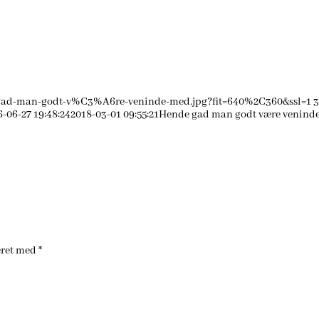
-gad-man-godt-v%C3%A6re-veninde-med.jpg?fit=640%2C360&ssl=1
3
6-06-27 19:48:24
2018-03-01 09:55:21
Hende gad man godt være venind
eret med
*