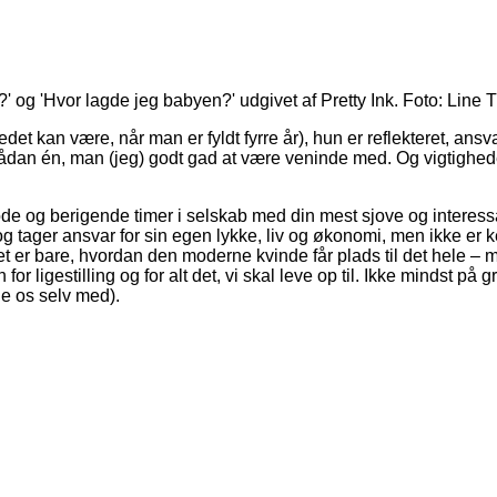
det kan være, når man er fyldt fyrre år), hun er reflekteret, ans
ådan én, man (jeg) godt gad at være veninde med. Og vigtigheden
de og berigende timer i selskab med din mest sjove og interessant
og tager ansvar for sin egen lykke, liv og økonomi, men ikke er 
ålet er bare, hvordan den moderne kvinde får plads til det hele – m
or ligestilling og for alt det, vi skal leve op til. Ikke mindst p
e os selv med).