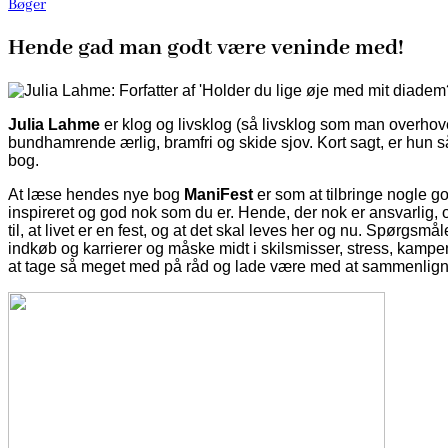
Bøger
Hende gad man godt være veninde med!
Julia Lahme
er klog og livsklog (så livsklog som man overhove
bundhamrende ærlig, bramfri og skide sjov. Kort sagt, er hun s
bog.
At læse hendes nye bog
ManiFest
er som at tilbringe nogle go
inspireret og god nok som du er. Hende, der nok er ansvarlig, 
til, at livet er en fest, og at det skal leves her og nu. Spørgsm
indkøb og karrierer og måske midt i skilsmisser, stress, kampen f
at tage så meget med på råd og lade være med at sammenlign