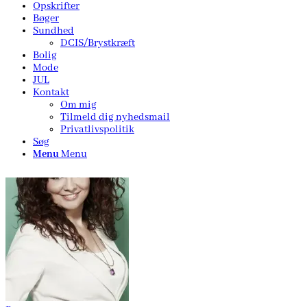
Opskrifter
Bøger
Sundhed
DCIS/Brystkræft
Bolig
Mode
JUL
Kontakt
Om mig
Tilmeld dig nyhedsmail
Privatlivspolitik
Søg
Menu
Menu