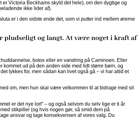
det er Victoria Beckhams skyld det hele), om den dygtige og
eladende ikke lider af).
uta er i den sidste ende det, som vi putter ind mellem ørerne
 pludseligt og langt. At være noget i kraft af
coachuddannelse, botox eller en vandring på Caminoen. Eller
a er kommet ud på den anden side med lidt større børn, og
et lykkes for, men sådan kan livet også gå – vi har altid et
ale med om, men hun skal være velkommen til at bidrage med sit
l er det nye lort” – og også selvom du selv lige er ti år
 med stikpiller (og hvis nogen gør, så smid dem på
 tage ansvar og tage konsekvensen af vores valg. Du