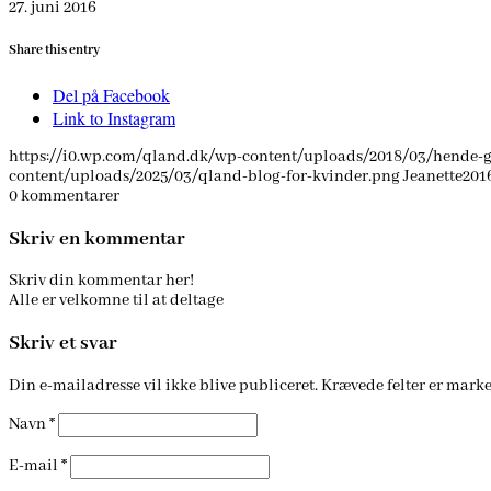
27. juni 2016
Share this entry
Del på Facebook
Link to Instagram
https://i0.wp.com/qland.dk/wp-content/uploads/2018/03/hende
content/uploads/2025/03/qland-blog-for-kvinder.png
Jeanette
201
0
kommentarer
Skriv en kommentar
Skriv din kommentar her!
Alle er velkomne til at deltage
Skriv et svar
Din e-mailadresse vil ikke blive publiceret.
Krævede felter er mark
Navn
*
E-mail
*