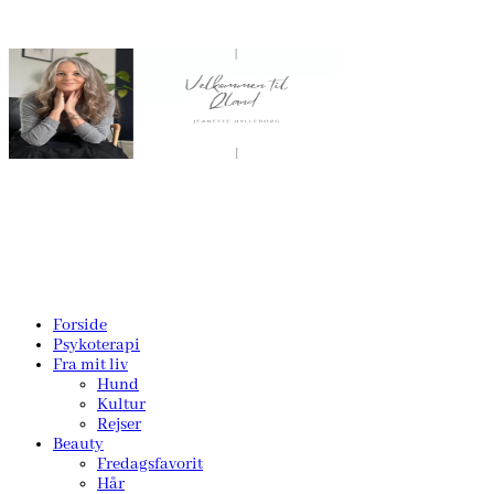
Forside
Psykoterapi
Fra mit liv
Hund
Kultur
Rejser
Beauty
Fredagsfavorit
Hår