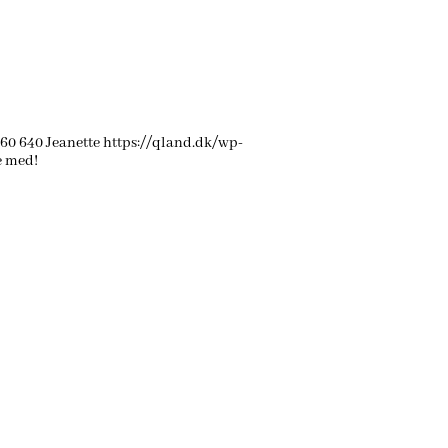
60
640
Jeanette
https://qland.dk/wp-
e med!