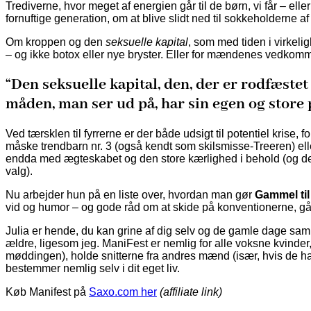
Trediverne, hvor meget af energien går til de børn, vi får – el
fornuftige generation, om at blive slidt ned til sokkeholderne
Om kroppen og den
seksuelle kapital
, som med tiden i virkel
– og ikke botox eller nye bryster. Eller for mændenes vedko
“Den seksuelle kapital, den, der er rodfæstet 
måden, man ser ud på, har sin egen og store p
Ved tærsklen til fyrrerne er der både udsigt til potentiel kri
måske trendbarn nr. 3 (også kendt som skilsmisse-Treeren) eller
endda med ægteskabet og den store kærlighed i behold (og det er
valg).
Nu arbejder hun på en liste over, hvordan man gør
Gammel til
vid og humor – og gode råd om at skide på konventionerne, g
Julia er hende, du kan grine af dig selv og de gamle dage samm
ældre, ligesom jeg. ManiFest er nemlig for alle voksne kvinder
møddingen), holde snitterne fra andres mænd (især, hvis de 
bestemmer nemlig selv i dit eget liv.
Køb Manifest på
Saxo.com her
(affiliate link)