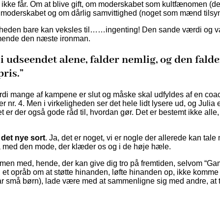
ler ikke får. Om at blive gift, om moderskabet som kultfænomen (
 af moderskabet og om dårlig samvittighed (noget som mænd tilsyn
igheden bare kan veksles til……ingenting! Den sande værdi og val
mmende den næste ironman.
i udseendet alene, falder nemlig, og den falder
ris.”
se, fordi mange af kampene er slut og måske skal udfyldes af en 
 nr. 4. Men i virkeligheden ser det hele lidt lysere ud, og Juli
 der også gode råd til, hvordan gør. Det er bestemt ikke alle, d
 det nye sort
. Ja, det er noget, vi er nogle der allerede kan t
å med den mode, der klæder os og i de høje hæle.
en med, hende, der kan give dig tro på fremtiden, selvom “Gamme
, et opråb om at støtte hinanden, løfte hinanden op, ikke komme
har små børn), lade være med at sammenligne sig med andre, at