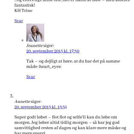
…og ellers lige mine ord…det er hårdt at løbe – men aldeles
fantastisk!
KH Trine
Svar
Jeanette
siger:
20. september 2015 kl. 17:30
Tak – og dejligt at høre, at du har det på samme
måde :heart_eyes:
Svar
Annette
siger:
20. september 2015 kl. 15:54
Super godt løbet – flot flot og selfø’li kan du løbe om
morgen. Jeg løber altid tidlig morgen – så har jeg god
samvittighed resten af dagen og kan klare mere måske og
har mere energi