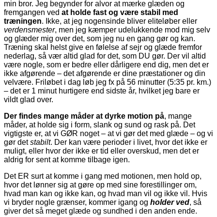
min bror. Jeg begynder for alvor at mærke glæden og
fremgangen ved
at holde fast og være stabil med
træningen
. Ikke, at jeg nogensinde bliver eliteløber eller
verdensmester
, men jeg kæmper udelukkende mod mig selv
og glæder mig over det, som jeg nu en gang gør og kan.
Træning skal helst give en følelse af sejr og glæde fremfor
nederlag, så vær altid glad for det, som DU gør. Der vil altid
være nogle, som er bedre eller dårligere end dig, men det er
ikke afgørende – det afgørende er dine præstationer og din
velvære. Friløbet i dag løb jeg fx på 56 minutter (5:35 pr. km.)
– det er 1 minut hurtigere end sidste år, hvilket jeg bare er
vildt glad over.
Der findes mange måder at dyrke motion på
, mange
måder, at holde sig i form, slank og sund og rask på. Det
vigtigste er, at vi GØR noget – at vi gør det med glæde – og vi
gør det
stabilt
. Der kan være perioder i livet, hvor det ikke er
muligt, eller hvor der ikke er tid eller overskud, men det er
aldrig for sent at komme tilbage igen.
Det ER surt at komme i gang med motionen, men hold op,
hvor det lønner sig at gøre op med sine forestillinger om,
hvad man kan og ikke kan, og hvad man vil og ikke vil. Hvis
vi bryder nogle grænser, kommer igang og
holder ved
, så
giver det så meget glæde og sundhed i den anden ende.