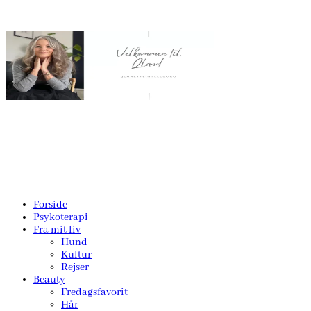
Forside
Psykoterapi
Fra mit liv
Hund
Kultur
Rejser
Beauty
Fredagsfavorit
Hår