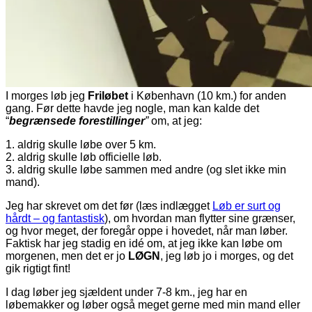
I morges løb jeg
Friløbet
i København (10 km.) for anden
gang. Før dette havde jeg nogle, man kan kalde det
“
begrænsede forestillinger
”
om, at jeg:
1. aldrig skulle løbe over 5 km.
2. aldrig skulle løb officielle løb.
3. aldrig skulle løbe sammen med andre (og slet ikke min
mand).
Jeg har skrevet om det før (læs indlægget
Løb er surt og
hårdt – og fantastisk
), om hvordan man flytter sine grænser,
og hvor meget, der foregår oppe i hovedet, når man løber.
Faktisk har jeg stadig en idé om, at jeg ikke kan løbe om
morgenen, men det er jo
LØGN
, jeg løb jo i morges, og det
gik rigtigt fint!
I dag løber jeg sjældent under 7-8 km., jeg har en
løbemakker og løber også meget gerne med min mand eller