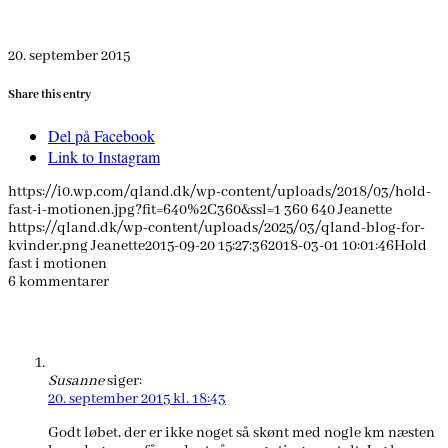
20. september 2015
Share this entry
Del på Facebook
Link to Instagram
https://i0.wp.com/qland.dk/wp-content/uploads/2018/03/hold-
fast-i-motionen.jpg?fit=640%2C360&ssl=1
360
640
Jeanette
https://qland.dk/wp-content/uploads/2025/03/qland-blog-for-
kvinder.png
Jeanette
2015-09-20 15:27:36
2018-03-01 10:01:46
Hold
fast i motionen
6
kommentarer
Susanne
siger:
20. september 2015 kl. 18:43
Godt løbet, der er ikke noget så skønt med nogle km næsten