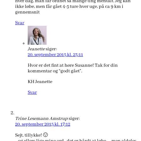
hver dag, man får ordnet så mange ting mentalt. Jeg kan
ikke løbe, men får gået 4-5 ture hver uge, på ca 9 km i
gennemsnit
Svar
Jeanette
siger:
20. september 2015 kl. 23:11
Hvor er det fint at høre Susanne! Tak for din
kommentar og “godt gået”.
KH Jeanette
Svar
Trine Lesemann Amstrup
siger:
20. september 2015 kl. 17:12
Sejt, tillykke! 🙂